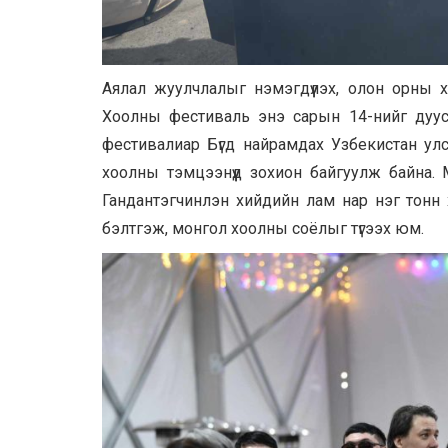
Аялал жуулчлалыг нэмэгдүүлэх, олон орны 
Хоолны фестиваль энэ сарын 14-нийг дууст
фестивалиар Бүгд найрамдах Узбекистан улс
хоолны тэмцээнүүд зохион байгуулж байна
Гандантэгчинлэн хийдийн лам нар нэг тонн
бэлтгэж, монгол хоолны соёлыг түгээх юм.