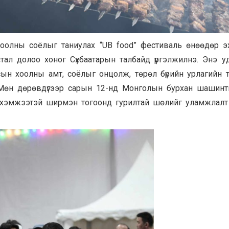
хоолны соёлыг таниулах “UB food” фестиваль өнөөдөр э
ал долоо хоног Сүхбаатарын талбайд үргэлжилнэ. Энэ у
ын хоолны амт, соёлыг онцолж, төрөл бүрийн урлагийн т
. Мөн дөрөвдүгээр сарын 12-нд Монголын бурхан шашин
 хэмжээтэй ширмэн тогоонд гурилтай шөлийг уламжлалт