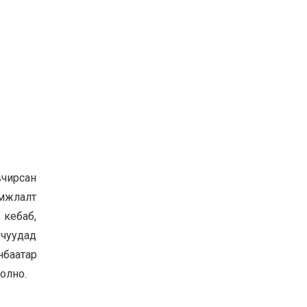
вчирсан
амжлалт
 кебаб,
учуудад
анбаатар
болно.