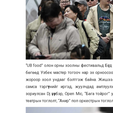
“UB food” олон орны хоолны фестивальд Бүгд
бөгөөд Узбек мастер тогооч нар эх орноосоо
жороор хоол ундааг бэлтгэж байна. Жишээл
самса тэргүүтнийг иргэд, жуулчдад амтлуу
зориулсан Dj үзүүлбэр, Open Mic, “Бага тойрог”
театрын тоглолт, “Анир” поп оркестрын тоглол