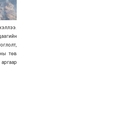
Баян-Өлгий аймгийн
дараагийн Засаг даргад
Н.Тилеуханы нэр хүчтэй
яригдаж байна
хэллээ.
2026-07-30
даагийн
А.Ю.Ивахин: Эрдэнэт
хотын түүх бол бидний
оглолт,
амжилтын түүх
тны төв
2026-07-27
 аргаар
Цэцэрлэгт суралцах
хүүхдүүдийн бүртгэлийг
наймдугаар сарын 10-23-
ны хооронд Emongolia
системээр зохион
2026-07-27
байгуулна