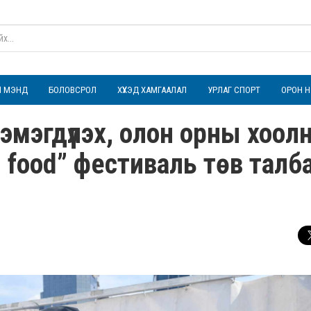
ҮЛ МЭНД
БОЛОВСРОЛ
ХҮҮХЭД ХАМГААЛАЛ
УРЛАГ СПОРТ
ОРОН Н
мэгдүүлэх, олон орны хоол
 food” фестиваль төв талб