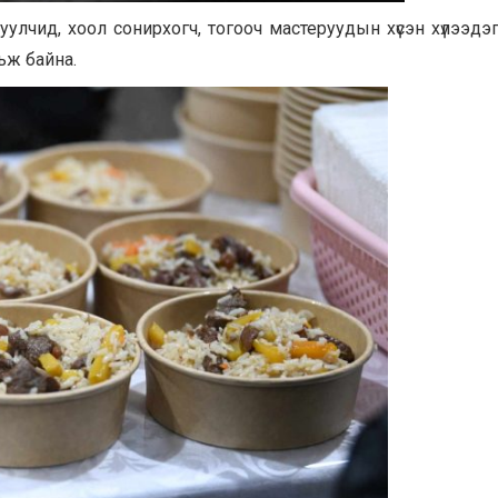
лчид, хоол сонирхогч, тогооч мастеруудын хүсэн хүлээдэг
ьж байна.