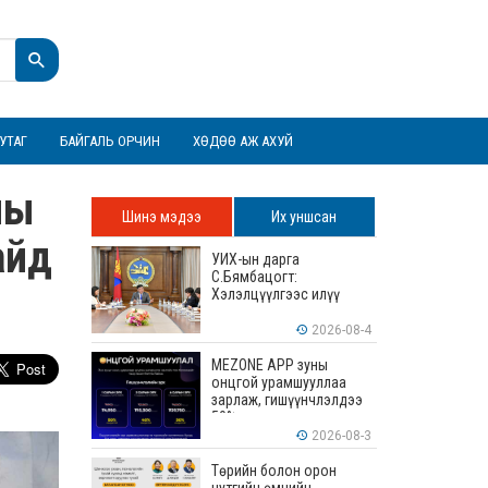
УТАГ
БАЙГАЛЬ ОРЧИН
ХӨДӨӨ АЖ АХУЙ
ны
Шинэ мэдээ
Их уншсан
айд
УИХ-ын дарга
С.Бямбацогт:
Хэлэлцүүлгээс илүү
хэрэгжилт, амлалтаас
илүү бодит үр дүн чухал
2026-08-4
MEZONE APP зуны
онцгой урамшууллаа
зарлаж, гишүүнчлэлдээ
50% хүртэлх хөнгөлөлт
үзүүлж эхэллээ
2026-08-3
Төрийн болон орон