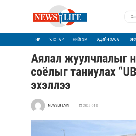
НҮҮР
УЛС ТӨР
НИЙГЭМ
ЭДИЙН ЗАСАГ
ЭРҮ
Аялал жуулчлалыг нэ
соёлыг таниулах “UB
эхэллээ
NEWSLIFEMN
2025-04-8