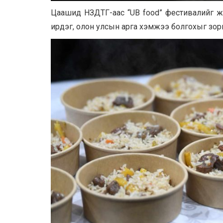
Цаашид НЗДТГ-аас “UB food” фестивалийг жуу
ирдэг, олон улсын арга хэмжээ болгохыг зор