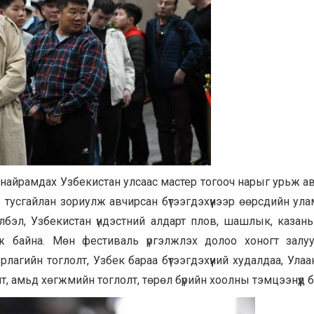
 найрамдах Узбекистан улсаас мастер тогооч нарыг урьж а
 тусгайлан зориулж авчирсан бүтээгдэхүүнээр өөрсдийн ул
бэл, Узбекистан үндэстний алдарт плов, шашлык, казань
лж байна. Мөн фестиваль үргэлжлэх долоо хоногт залу
 урлагийн тоглолт, Узбек бараа бүтээгдэхүүний худалдаа, Ула
т, амьд хөгжмийн тоглолт, төрөл бүрийн хоолны тэмцээнүүд 