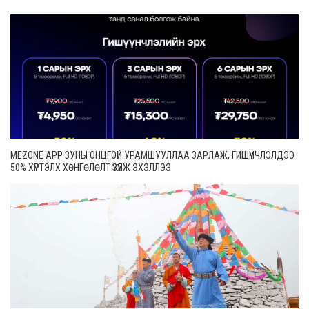
MEZONE APP ЗУНЫ ОНЦГОЙ УРАМШУУЛЛАА ЗАРЛАЖ, ГИШҮҮНЧЛЭЛДЭЭ
50% ХҮРТЭЛХ ХӨНГӨЛӨЛТ ҮЗҮҮЛЖ ЭХЭЛЛЭЭ