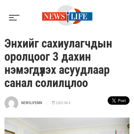
Энхийг сахиулагчдын
оролцоог 3 дахин
нэмэгдүүлэх асуудлаар
санал солилцлоо
NEWSLIFEMN
2025-04-4