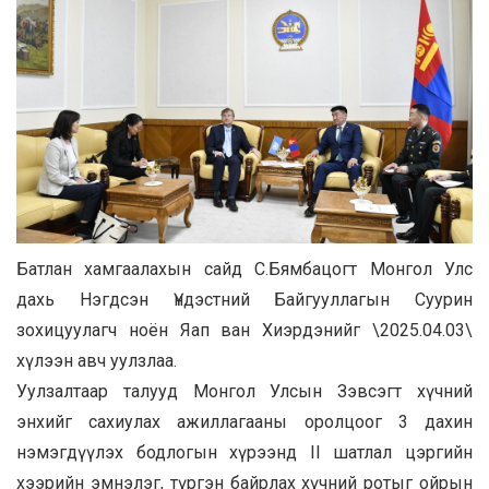
Батлан хамгаалахын сайд С.Бямбацогт Монгол Улс
дахь Нэгдсэн Үндэстний Байгууллагын Суурин
зохицуулагч ноён Яап ван Хиэрдэнийг \2025.04.03\
хүлээн авч уулзлаа.
Уулзалтаар талууд Монгол Улсын Зэвсэгт хүчний
энхийг сахиулах ажиллагааны оролцоог 3 дахин
нэмэгдүүлэх бодлогын хүрээнд II шатлал цэргийн
хээрийн эмнэлэг, түргэн байрлах хүчний ротыг ойрын