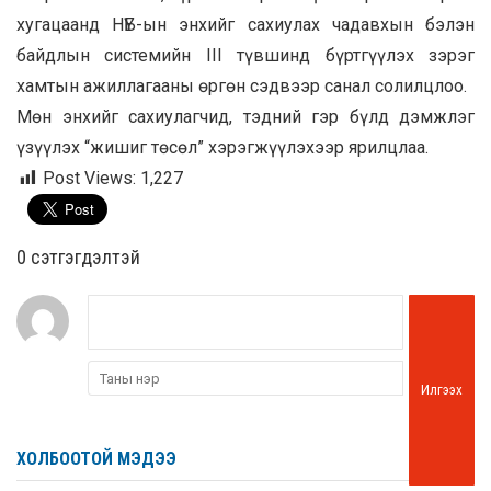
хугацаанд НҮБ-ын энхийг сахиулах чадавхын бэлэн
байдлын системийн III түвшинд бүртгүүлэх зэрэг
хамтын ажиллагааны өргөн сэдвээр санал солилцлоо.
Мөн энхийг сахиулагчид, тэдний гэр бүлд дэмжлэг
үзүүлэх “жишиг төсөл” хэрэгжүүлэхээр ярилцлаа.
Post Views:
1,227
0 cэтгэгдэлтэй
Илгээх
ХОЛБООТОЙ МЭДЭЭ