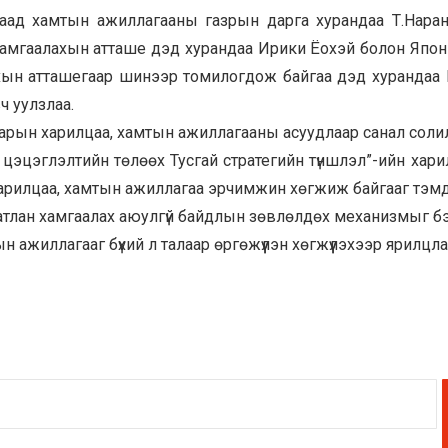
ад хамтын ажиллагааны газрын дарга хурандаа Т.Наранх
хамгаалахын атташе дэд хурандаа Ирики Ёохэй болон Япон
хын атташегаар шинээр томилогдож байгаа дэд хурандаа
ч уулзлаа.
барын харилцаа, хамтын ажиллагааны асуудлаар санал соли
 цэцэглэлтийн төлөөх Тусгай стратегийн түншлэл”-ийн хар
харилцаа, хамтын ажиллагаа эрчимжин хөгжиж байгааг тэм
лан хамгаалах аюулгүй байдлын зөвлөлдөх механизмыг бэх
 ажиллагааг бүхий л талаар өргөжүүлэн хөгжүүлэхээр ярилцла