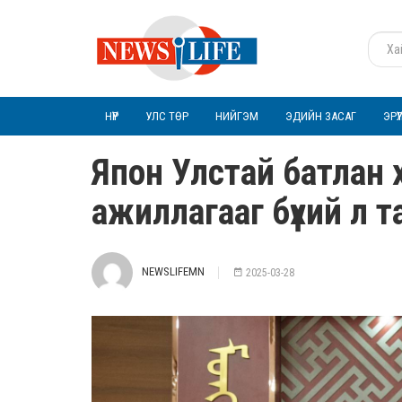
НҮҮР
УЛС ТӨР
НИЙГЭМ
ЭДИЙН ЗАСАГ
ЭРҮ
Япон Улстай батлан 
ажиллагааг бүхий л та
NEWSLIFEMN
2025-03-28