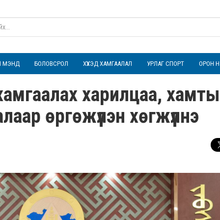
ҮЛ МЭНД
БОЛОВСРОЛ
ХҮҮХЭД ХАМГААЛАЛ
УРЛАГ СПОРТ
ОРОН Н
хамгаалах харилцаа, хамт
лаар өргөжүүлэн хөгжүүлнэ