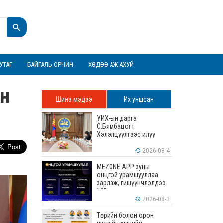
УТАГ
БАЙГАЛЬ ОРЧИН
ХӨДӨӨ АЖ АХУЙ
ын
Шинэ мэдээ
Их уншсан
УИХ-ын дарга
С.Бямбацогт:
Хэлэлцүүлгээс илүү
хэрэгжилт, амлалтаас
илүү бодит үр дүн чухал
2026-08-4
MEZONE APP зуны
онцгой урамшууллаа
зарлаж, гишүүнчлэлдээ
50% хүртэлх хөнгөлөлт
үзүүлж эхэллээ
2026-08-3
Төрийн болон орон