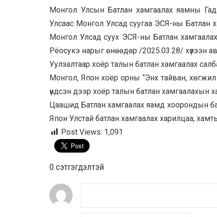
Монгол Улсын Батлан хамгаалах яамны Гада
Улсаас Монгол Улсад суугаа ЭСЯ-ны Батлан 
Монгол Улсад суух ЭСЯ-ны Батлан хамгаала
Рёосукэ нарыг өнөөдөр /2025.03.28/ хүлээн ав
Уулзалтаар хоёр талын батлан хамгаалах сал
Монгол, Япон хоёр орны “Энх тайван, хөгжил
үндсэн дээр хоёр талын батлан хамгаалахын 
Цаашид Батлан хамгаалах яамд хоорондын бат
Япон Улстай батлан хамгаалах харилцаа, хамтын
Post Views:
1,091
0 cэтгэгдэлтэй