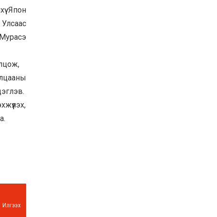
үү Япон
Баян-Өлгий аймгийн
дараагийн Засаг даргад
 Улсаас
Н.Тилеуханы нэр хүчтэй
яригдаж байна
 Мурасэ
2026-07-30
А.Ю.Ивахин: Эрдэнэт
лцож,
хотын түүх бол бидний
амжилтын түүх
илцааны
2026-07-27
дэглэв.
жүүлэх,
Цэцэрлэгт суралцах
хүүхдүүдийн бүртгэлийг
а.
наймдугаар сарын 10-23-
ны хооронд Emongolia
системээр зохион
2026-07-27
байгуулна
Илгээх