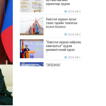
нутгийн өмчийн
хөрөнгөөр эрдэм
шинжилгээ, судалгааны
ажил хийхэд тендерийн
2026-08-3
болон гүйцэтгэлийн
баталгаа гаргахгүй
Хөвсгөл нуурын лусыг
тахих төрийн тахилгын
ёслол боллоо
2026-08-2
“Хөвсгөл нуураа хайрлая,
хамгаалъя” эрдэм
шинжилгээний хурал
боллоо
2026-08-1
“ЭРДЭНЭС
ТАВАНТОЛГОЙ” ХК ЭНЭ
ДОЛОО ХОНОГТ 460.8
МЯНГАН ТОНН НҮҮРС
АРИЛЖЛАА
2026-07-31
Хөвсгөл нуурын их
цэвэрлэгээний аяны
хүрээнд 301 тонн хог
хаягдлыг төвлөрүүлжээ
2026-07-30