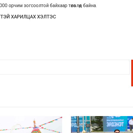
000 орчим зогсоолтой байхаар төлөвлөөд байна.
ТТЭЙ ХАРИЛЦАХ ХЭЛТЭС