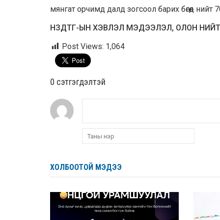
мянгат орчимд далд зогсоол барих бөгөөд нийт 7
НЗДТГ-ЫН ХЭВЛЭЛ МЭДЭЭЛЭЛ, ОЛОН НИЙ
Post Views:
1,064
0 cэтгэгдэлтэй
ХОЛБООТОЙ МЭДЭЭ