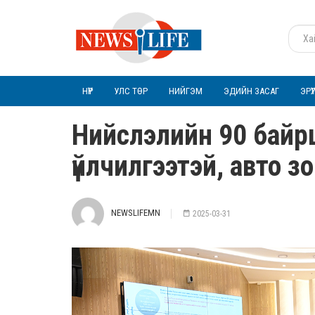
НҮҮР
УЛС ТӨР
НИЙГЭМ
ЭДИЙН ЗАСАГ
ЭРҮ
Нийслэлийн 90 байр
үйлчилгээтэй, авто з
NEWSLIFEMN
2025-03-31