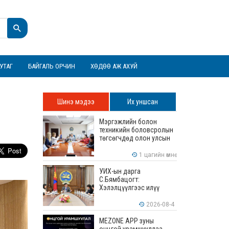
УТАГ
БАЙГАЛЬ ОРЧИН
ХӨДӨӨ АЖ АХУЙ
Шинэ мэдээ
Их уншсан
Мэргэжлийн болон
техникийн боловсролын
төгсөгчдөд олон улсын
хэмжээнд хүлээн
зөвшөөрөгдөх ур
1 цагийн өмнө
чадваруудыг олгоно
УИХ-ын дарга
С.Бямбацогт:
Хэлэлцүүлгээс илүү
хэрэгжилт, амлалтаас
илүү бодит үр дүн чухал
2026-08-4
MEZONE APP зуны