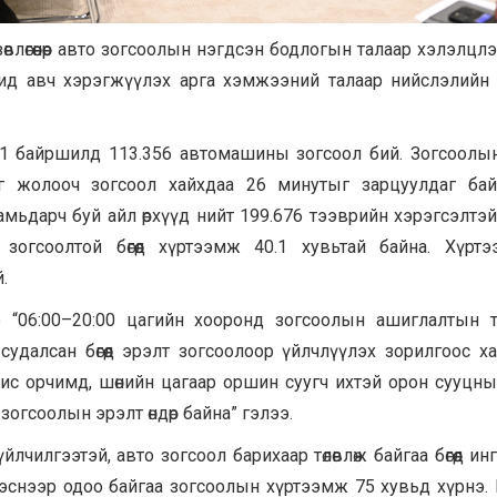
өгөөнөөр авто зогсоолын нэгдсэн бодлогын талаар хэлэлцлэ
ашид авч хэрэгжүүлэх арга хэмжээний талаар нийслэлийн 
801 байршилд 113.356 автомашины зогсоол бий. Зогсоолы
 нэг жолооч зогсоол хайхдаа 26 минутыг зарцуулдаг бай
ьдарч буй айл өрхүүд нийт 199.676 тээврийн хэрэгсэлтэй
огсоолтой бөгөөд хүртээмж 40.1 хувьтай байна. Хүрт
.
эр “06:00–20:00 цагийн хооронд зогсоолын ашиглалтын 
удалсан бөгөөд эрэлт зогсоолоор үйлчлүүлэх зорилгоос х
ис орчимд, шөнийн цагаар оршин суугч ихтэй орон сууцны
огсоолын эрэлт өндөр байна” гэлээ.
илгээтэй, авто зогсоол барихаар төлөвлөж байгаа бөгөөд ин
эснээр одоо байгаа зогсоолын хүртээмж 75 хувьд хүрнэ. 