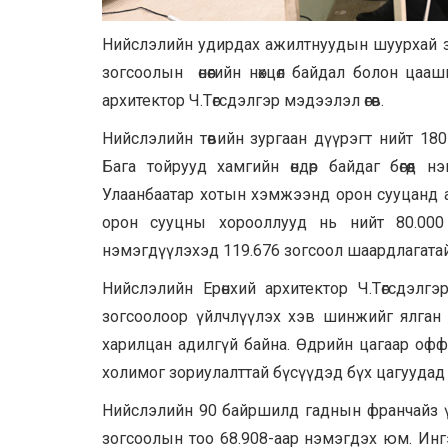
Нийслэлийн удирдах ажилтнуудын шуурхай зөвл
зогсоолын өнөөгийн нөхцөл байдал болон ца
архитектор Ч.Төгсдэлгэр мэдээлэл өгөв.
Нийслэлийн төвийн зургаан дүүрэгт нийт 1
Бага тойрууд хамгийн өндөр байдаг бөгөөд
Улаанбаатар хотын хэмжээнд орон сууцанд ам
орон сууцны хорооллууд нь нийт 80.000 з
нэмэгдүүлэхэд 119.676 зогсоол шаардлагатай
Нийслэлийн Ерөнхий архитектор Ч.Төгсдэлг
зогсоолоор үйлчлүүлэх хэв шинжийг ялган с
харилцан адилгүй байна. Өдрийн цагаар офф
холимог зориулалттай бүсүүдэд бүх цагуудад з
Нийслэлийн 90 байршилд гаднын франчайз үйлч
зогсоолын тоо 68.908-аар нэмэгдэх юм. Инг