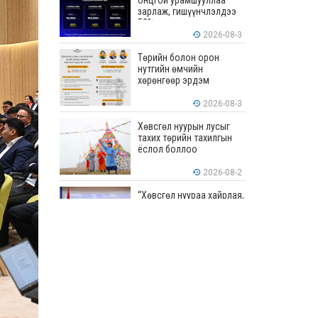
онцгой урамшууллаа
зарлаж, гишүүнчлэлдээ
50% хүртэлх хөнгөлөлт
үзүүлж эхэллээ
2026-08-3
Төрийн болон орон
нутгийн өмчийн
хөрөнгөөр эрдэм
шинжилгээ, судалгааны
ажил хийхэд тендерийн
2026-08-3
болон гүйцэтгэлийн
баталгаа гаргахгүй
Хөвсгөл нуурын лусыг
тахих төрийн тахилгын
ёслол боллоо
2026-08-2
“Хөвсгөл нуураа хайрлая,
хамгаалъя” эрдэм
шинжилгээний хурал
боллоо
2026-08-1
“ЭРДЭНЭС
ТАВАНТОЛГОЙ” ХК ЭНЭ
ДОЛОО ХОНОГТ 460.8
МЯНГАН ТОНН НҮҮРС
АРИЛЖЛАА
2026-07-31