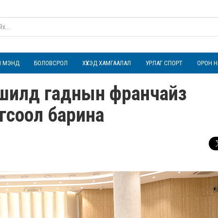
ҮЛ МЭНД
БОЛОВСРОЛ
ХҮҮХЭД ХАМГААЛАЛ
УРЛАГ СПОРТ
ОРОН Н
шилд гаднын франчайз
огсоол барина