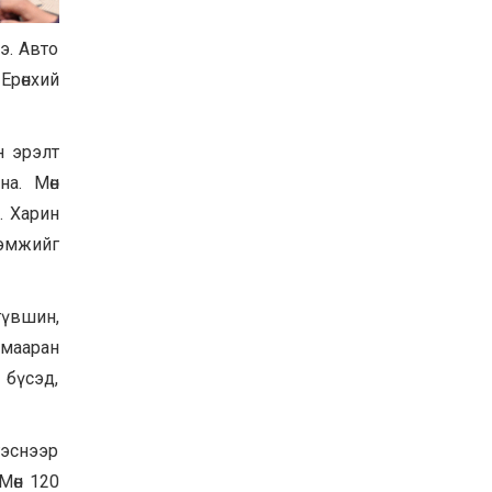
Хөвсгөл нуурын их
цэвэрлэгээний аяны
э. Авто
хүрээнд 301 тонн хог
хаягдлыг төвлөрүүлжээ
Ерөнхий
2026-07-30
Баян-Өлгий аймгийн
дараагийн Засаг даргад
н эрэлт
Н.Тилеуханы нэр хүчтэй
на. Мөн
яригдаж байна
2026-07-30
. Харин
А.Ю.Ивахин: Эрдэнэт
ээмжийг
хотын түүх бол бидний
амжилтын түүх
2026-07-27
түвшин,
амааран
 бүсэд,
гэснээр
Мөн 120