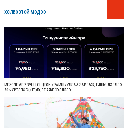
ХОЛБООТОЙ МЭДЭЭ
MEZONE APP ЗУНЫ ОНЦГОЙ УРАМШУУЛЛАА ЗАРЛАЖ, ГИШҮҮНЧЛЭЛДЭЭ
50% ХҮРТЭЛХ ХӨНГӨЛӨЛТ ҮЗҮҮЛЖ ЭХЭЛЛЭЭ