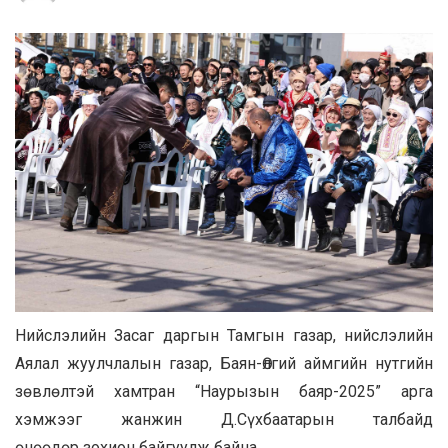
Нийслэлийн Засаг даргын Тамгын газар, нийслэлийн
Аялал жуулчлалын газар, Баян-Өлгий аймгийн нутгийн
зөвлөлтэй хамтран “Наурызын баяр-2025” арга
хэмжээг жанжин Д.Сүхбаатарын
талбайд
өнөөдөр
зохион байгуул
ж байна
.