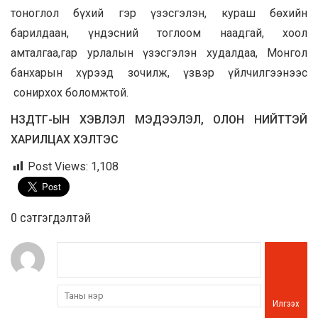
тоноглол бүхий гэр үзэсгэлэн
, к
ураш бөхийн
барилдаан
, ү
ндэсний тоглоом наадгай
, х
оол
амталгаа,
г
ар урлалын үзэсгэлэн худалдаа,
Монгол
банхарын хүрээд зочилж, үзвэр үйлчилгээнээс
сонирхох боломжтой.
НЗДТГ-ЫН ХЭВЛЭЛ МЭДЭЭЛЭЛ, ОЛОН НИЙТТЭЙ
ХАРИЛЦАХ ХЭЛТЭС
Post Views:
1,108
0 cэтгэгдэлтэй
Илгээх