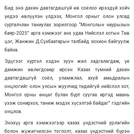
Бид энэ дахин давтагдашгүй өв соёлоо ирээдүй хойч
үедээ өвлүүлэн үлдээх, Монгол орныг олон улсад
сурталчлан таниулах зорилгоор “Монголын наурызын
баяр-2025” арга хэмжээг анх удаа Нийслэл хотын Төв
цэг, Жанжин Д.Сүхбаатарын талбайд зохион байгуулж
байна.
Эдүгээг хүртэл хэдэн зуун жил хадгалагдаж, үе
дамжин өвлөгдсөөр ирсэн Казах түмний дахин
давтагдашгүй соёл, уламжлал, ахуй амьдралын
онцлогийг олон улсын жуулчид төдийгүй нийслэл хот,
Монгол орны өнцөг булан бүрт суугаа иргэд маань
үзэж сонирхох, таниж мэдэх хүсэлтэй байдаг
”
гэдгийн
онцлов.
Энэхүү арга хэмжээгээр
к
азах үндэстний урлагийн
болон жүжигчилсэн тоглол
т, к
азах үндэстний бүрэн