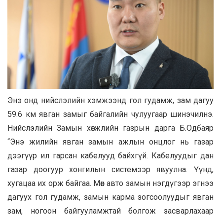
Энэ онд нийслэлийн хэмжээнд гол гудамж, зам дагуу
59.6 км явган замыг байгалийн чулуугаар шинэчилнэ.
Нийслэлийн Замын хөгжлийн газрын дарга Б.Одбаяр
“Энэ жилийн явган замын ажлын онцлог нь газар
дээгүүр ил гарсан кабелууд байхгүй. Кабелуудыг дан
газар доогуур хонгилын системээр явуулна. Үүнд,
хугацаа их орж байгаа. Мөн авто замын нэгдүгээр эгнээ
дагуух гол гудамж, замын карма зогсоолуудыг явган
зам, ногоон байгууламжтай болгож засварлахаар