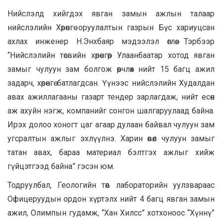
Нийслэлд хийгдэх явган замын ажлын талаар
нийслэлийн Хөрөнгө оруулалтын газрын Бүс хариуцсан
ахлах инженер Н.Энхбаяр мэдээлэл өглөө. Тэрбээр
“Нийслэлийн төсвийн хөрөнгөөр Улаанбаатар хотод явган
замыг чулуун зам болгож өөрчлөх нийт 15 багц ажил
задарч, хөрөнгө батлагдсан. Үүнээс нийслэлийн Худалдан
авах ажиллагааны газарт тендер зарлагдаж, нийт есөн
аж ахуйн нэгж, компанийг сонгон шалгаруулаад байна.
Ирэх долоо хоногт цаг агаар дулаан байвал чулуун зам
угсралтын ажлыг эхлүүлнэ. Харин өвөл чулуун замыг
татан авах, бараа материал бэлтгэх ажлыг хийж
гүйцэтгээд байна” гэсэн юм.
Тодруулбал, Геологийн төв лабораторийн уулзвараас
Офицеруудын ордон хүртэлх нийт 4 багц явган замын
ажил, Олимпын гудамж, “Хан Хилсс” хотхоноос “Хүннү”