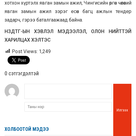
хотхон хүртэлх явган замын ажил, Чингисийн өргөн чөлөөний
явган замын ажил зэрэг есөн багц ажлын тендер
задарч, гэрээ баталгаажаад байна.
НЗДТГ-ЫН ХЭВЛЭЛ МЭДЭЭЛЭЛ, ОЛОН НИЙТТЭЙ
ХАРИЛЦАХ ХЭЛТЭС
Post Views:
1,249
0 cэтгэгдэлтэй
Илгээх
ХОЛБООТОЙ МЭДЭЭ