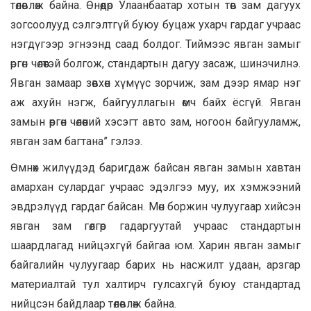
төлөвлөж байна. Өнөөдөр Улаанбаатар хотын төв зам дагуух
зогсоолууд сэлгэлтгүй буюу буцаж ухарч гардаг учраас
нэгдүгээр эгнээнд саад болдог. Тиймээс явган замыг
өргөн чөлөөтэй болгож, стандартын дагуу засаж, шинэчилнэ.
Явган замаар зөвхөн хүмүүс зорчиж, зам дээр ямар нэг
аж ахуйн нэгж, байгууллагын өмч байх ёсгүй. Явган
замын өргөн чөлөөний хэсэгт авто зам, ногоон байгууламж,
явган зам багтана” гэлээ.
Өмнөх жилүүдэд баригдаж байсан явган замын хавтан
амархан сулардаг учраас эдэлгээ муу, их хэмжээний
эвдрэлүүд гардаг байсан. Мөн боржин чулуугаар хийсэн
явган зам гөлгөр гадаргуутай учраас стандартын
шаардлагад нийцэхгүй байгаа юм. Харин явган замыг
байгалийн чулуугаар барих нь насжилт удаан, арзгар
материалтай тул халтирч гулсахгүй буюу стандартад
нийцсэн байдлаар төлөвлөж байна.