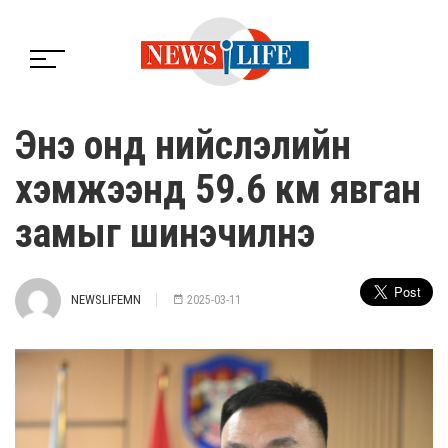
Энэ онд нийслэлийн
хэмжээнд 59.6 км явган
замыг шинэчилнэ
NEWSLIFEMN
2025-03-11