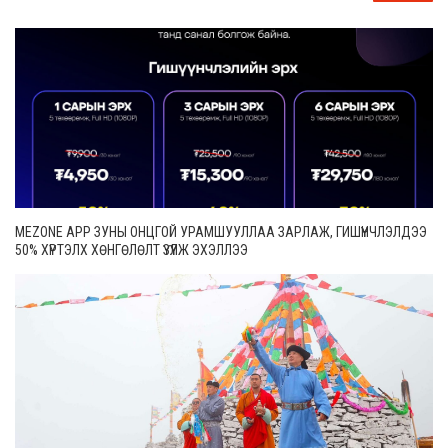
MEZONE APP ЗУНЫ ОНЦГОЙ УРАМШУУЛЛАА ЗАРЛАЖ, ГИШҮҮНЧЛЭЛДЭЭ
50% ХҮРТЭЛХ ХӨНГӨЛӨЛТ ҮЗҮҮЛЖ ЭХЭЛЛЭЭ