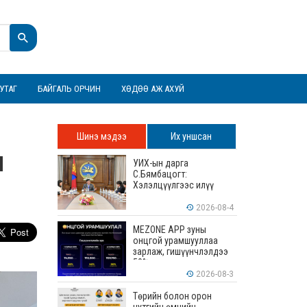
УТАГ
БАЙГАЛЬ ОРЧИН
ХӨДӨӨ АЖ АХУЙ
Шинэ мэдээ
Их уншсан
л
УИХ-ын дарга
С.Бямбацогт:
Хэлэлцүүлгээс илүү
хэрэгжилт, амлалтаас
илүү бодит үр дүн чухал
2026-08-4
MEZONE APP зуны
онцгой урамшууллаа
зарлаж, гишүүнчлэлдээ
50% хүртэлх хөнгөлөлт
үзүүлж эхэллээ
2026-08-3
Төрийн болон орон