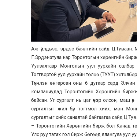
Аж үйлдвэр, эрдэс баялгийн сайд Ц.Туваан,
Г.Эрдэнэтуяа нар Торонтогын хөрөнгийн бирж
Уулзалтаар Монголын уул уурхайн салбар д
Тогтвортой уул уурхайн төлөө (ТУУТ) хөтөлбө
Түүнчлэн өнгөрсөн оны 6 дугаар сард Элчин
компаниудад Торонтогийн Хөрөнгийн биржид
байсан. Уг сургалт нь цаг үеэр олсон, маш 
сургалтыг жил бүр тогтмол хийх, мөн Мон
сургалтыг хийх саналтай байгаагаа сайд Ц.Ту
–
Торонтогийн Хөрөнгийн бирж бол Канад тө
Улс руу татах гол бирж бөгөөд ялангуяа уул у