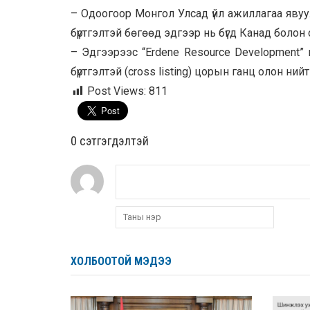
–
Одоогоор Монгол Улсад үйл ажиллагаа яву
бүртгэлтэй бөгөөд эдгээр нь бүгд Канад боло
–
Эдгээрээс “Erdene Resource Development
бүртгэлтэй (cross listing) цорын ганц олон ни
Post Views:
811
0 cэтгэгдэлтэй
ХОЛБООТОЙ МЭДЭЭ