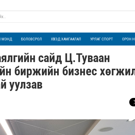
ҮЛ МЭНД
БОЛОВСРОЛ
ХҮҮХЭД ХАМГААЛАЛ
УРЛАГ СПОРТ
ОРОН Н
аялгийн сайд Ц.Туваан
ийн биржийн бизнес хөгжи
й уулзав