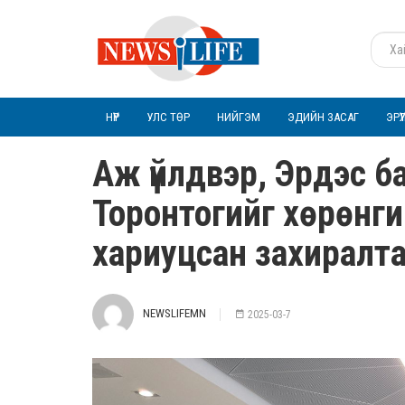
НҮҮР
УЛС ТӨР
НИЙГЭМ
ЭДИЙН ЗАСАГ
ЭРҮ
Аж үйлдвэр, Эрдэс б
Торонтогийг хөрөнг
хариуцсан захиралта
NEWSLIFEMN
2025-03-7