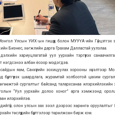
 Монгол Улсын УИХ-ын гишүүд болон МУУҮА-ийн Гүйцэтгэх 
ийн Бизнес, хөгжлийн дарга Грахам Далластай уулзлаа.
элхийн хариуцлагатай уул уурхайн тэргүүлэх санаачилг
рт нэгдсэнээ албан ёсоор мэдэгдэв.
 сайдын яам, Санхүүгийн зохицуулах хорооны хүсэлтээр М
 бүртгүүлэх шаардлага, журамтай холбоотой цахим сурга
үр өгөөжтэй сургалтыг байсанд талархсанаа илэрхийлэхийн 
голын “Уул уурхайн долоо хоног” арга хэмжээнд орол
ваан илэрхийлэв.
дийгүй, олон улсын зах зээл дээрээс хөрөнгө оруулалтыг
урхайн төслүүдийн бүртгэлээр төрөлжсөн бирж юм.