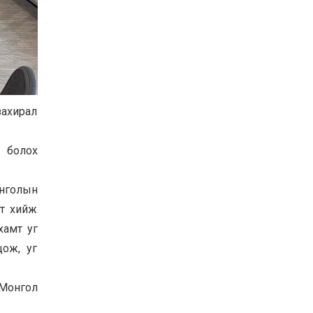
Баян-Өлгий аймгийн
дараагийн Засаг даргад
Н.Тилеуханы нэр хүчтэй
яригдаж байна
2026-07-30
А.Ю.Ивахин: Эрдэнэт
хотын түүх бол бидний
амжилтын түүх
захирал
2026-07-27
а болох
Цэцэрлэгт суралцах
хүүхдүүдийн бүртгэлийг
наймдугаар сарын 10-23-
ны хооронд Emongolia
онголын
системээр зохион
2026-07-27
байгуулна
лт хийж
хамт уг
цож, уг
 Монгол