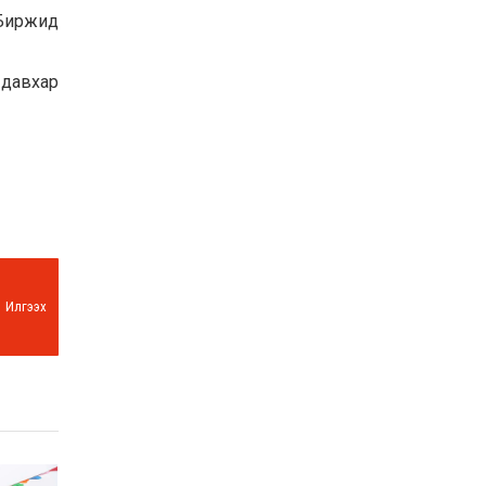
 Биржид
 давхар
Илгээх