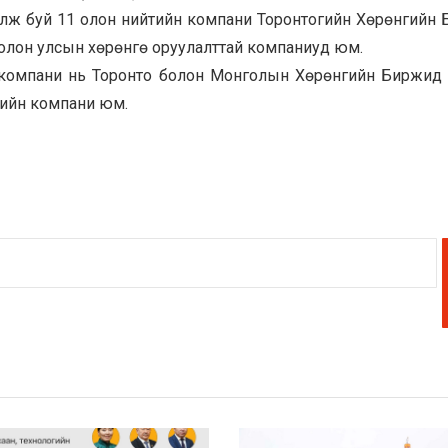
улж буй 11 олон нийтийн компани Торонтогийн Хөрөнгийн
н олон улсын хөрөнгө оруулалттай компаниуд юм.
” компани нь Торонто болон Монголын Хөрөнгийн Биржид
йтийн компани юм.