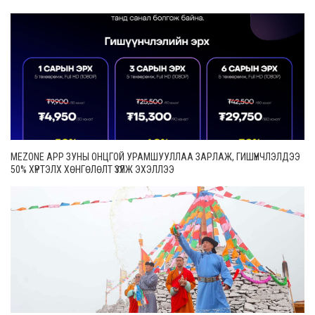
MEZONE APP ЗУНЫ ОНЦГОЙ УРАМШУУЛЛАА ЗАРЛАЖ, ГИШҮҮНЧЛЭЛДЭЭ
50% ХҮРТЭЛХ ХӨНГӨЛӨЛТ ҮЗҮҮЛЖ ЭХЭЛЛЭЭ