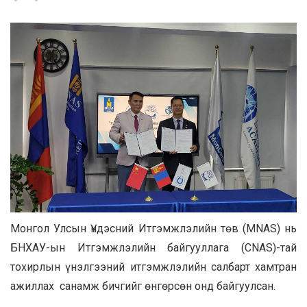
Монгол Улсын Үндэсний Итгэмжлэлийн төв (MNAS) нь
БНХАУ-ын Итгэмжлэлийн байгууллагa (CNAS)-тай
тохирлын үнэлгээний итгэмжлэлийн салбарт хамтран
ажиллах санамж бичгийг өнгөрсөн онд байгуулсан.