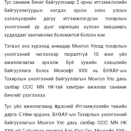
Тус санамж бичиг байгуулснаар 2 орны итгэмжлэлийн
байгууллагуудын нэгдэн орсон олон улсын
хэлэлцээрийн дагуу итгэмжлэгдсэн тохирлын
үнэлгээний үр дүнг харилцан хүлээн зөвшөөрч,
худалдааг хөнгөвчлөх боломжтой болсон юм.
Тэгвэл энэ хүрээнд өнөөдөр Монгол Улсад тохирлын
үнэлгээний чиглэлээр тасралтгүй 10 жил үйл
ажиллагаагаа эрхэлж буй хувийн хэвшлийн
байгууллага болох Монсефт ХХК нь БНХАУ-ын
Тохирлын үнэлгээний байгууллагын Монгол Улс дахь
салбар CCIC MN HK-тай хамтран ажиллах санамж
бичгийг үзэглэлээ.
Тус үйл ажиллагаанд Үндэсний Итгэмжлэлийн төвийн
дарга С.Ням-эрдэнэ, БНХАУ-ын Тохирлын үнэлгээний
байгууллагын Монгол Улс дахь салбар CCIC MN HK
ХХК-ий Гүйцэтгэх захирал Бао Юнг Ган, Монсефт ХХК-