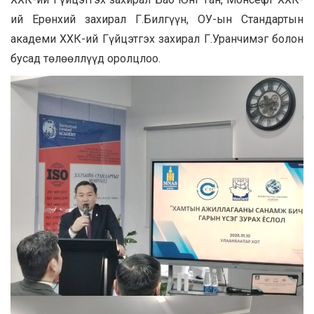
ий Ерөнхий захирал Г.Билгүүн, ОУ-ын Стандартын
академи ХХК-ий Гүйцэтгэх захирал Г.Уранчимэг болон
бусад төлөөллүүд оролцлоо.