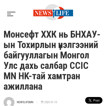
Монсефт ХХК нь БНХАУ-
ын Тохирлын үнэлгээний
байгууллагын Монгол
Улс дахь салбар CCIC
MN HK-тай хамтран
ажиллана
NEWSLIFEMN
2025-01-10