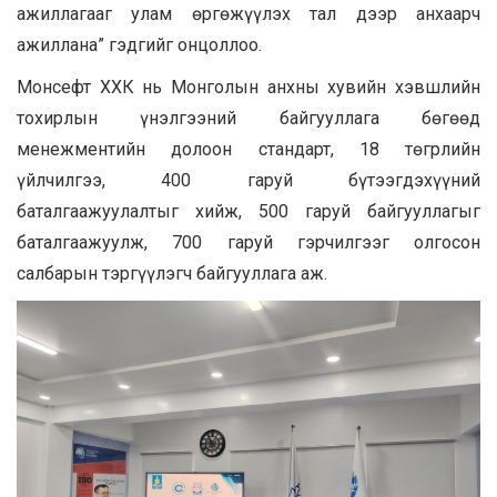
ажиллагааг улам өргөжүүлэх тал дээр анхаарч
ажиллана” гэдгийг онцоллоо.
Монсефт ХХК нь Монголын анхны хувийн хэвшлийн
тохирлын үнэлгээний байгууллага бөгөөд
менежментийн долоон стандарт, 18 төгрлийн
үйлчилгээ, 400 гаруй бүтээгдэхүүний
баталгаажуулалтыг хийж, 500 гаруй байгууллагыг
баталгаажуулж, 700 гаруй гэрчилгээг олгосон
салбарын тэргүүлэгч байгууллага аж.