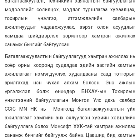
баталгаажуулалт, техникийн хаяналтын байгууллагын
мэдээллийг солилцох, мэдлэг туршлагаа хуваалцах,
тохирлын үнэлгээ, итгэмжлэлийн салбарын
ажилтнуудыг чадавхжуулах, зэрэг олон асуудлыг
хамтдаа шийдвэрлэх зорилгоор хамтран ажиллах
санамж бичгийг байгуулсан.
Баталгаажуулалтын байгууллагууд хамтран ажиллах нь
хоёр орны хооронд худалдаа эдийн засгийн хамтын
ажиллагааг нэмэгдүүлэх, худалдааны саад тотгорыг
арилгахад нэн чухал алхам болсон. Энэ ажлын
үргэлжлэл болж өнөөдөр БНХАУ-ын Тохирлын
үнэлгээний байгууллагын Монгол Улс дахь салбар
CCIC MN HK нь Монголд баталгаажуулалтын үйл
ажиллагааг хамгийн анх эхлүүлсэн хувийн хэвшлийн
байгууллага болох Монсефт ХХК-тай хамтран ажиллах
санамж бичгийг байгуулж байна. Цаашид бид хамтын