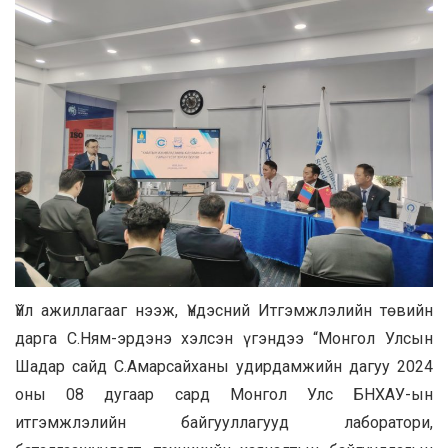
Үйл ажиллагааг нээж, Үндэсний Итгэмжлэлийн төвийн
дарга С.Ням-эрдэнэ хэлсэн үгэндээ “Монгол Улсын
Шадар сайд С.Амарсайханы удирдамжийн дагуу 2024
оны 08 дугаар сард Монгол Улс БНХАУ-ын
итгэмжлэлийн байгууллагууд лаборатори,