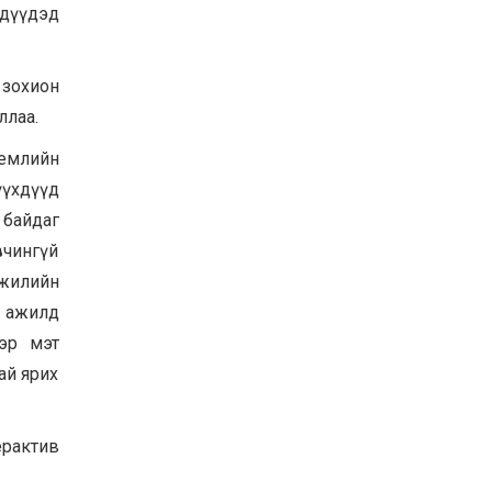
хдүүдэд
Хөвсгөл нуурын их
цэвэрлэгээний аяны
хүрээнд 301 тонн хог
хаягдлыг төвлөрүүлжээ
 зохион
2026-07-30
ллаа.
Баян-Өлгий аймгийн
дараагийн Засаг даргад
ремлийн
Н.Тилеуханы нэр хүчтэй
яригдаж байна
үүхдүүд
2026-07-30
 байдаг
А.Ю.Ивахин: Эрдэнэт
вчингүй
хотын түүх бол бидний
амжилтын түүх
 жилийн
2026-07-27
 ажилд
гэр мэт
ай ярих
ерактив