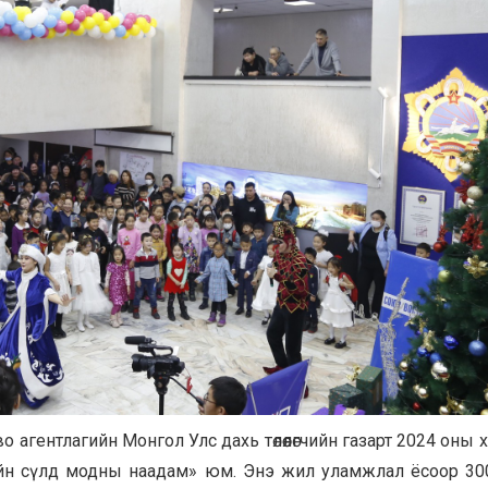
агентлагийн Монгол Улс дахь төлөөлөгчийн газарт 2024 оны 
йн сүлд модны наадам» юм. Энэ жил уламжлал ёсоор 30