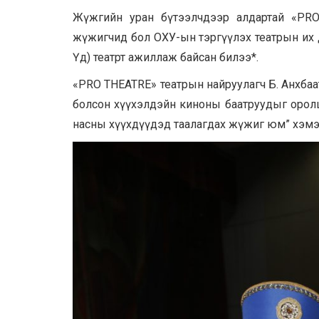
Жүжгийн уран бүтээлчдээр алдартай «PR
жүжигчид бол ОХУ-ын тэргүүлэх театрын их дээ
Үд) театрт ажиллаж байсан билээ*.
«PRO THEATRE» театрын найруулагч Б. Анхбаат
болсон хүүхэлдэйн киноны баатруудыг оролцу
насны хүүхдүүдэд таалагдах жүжиг юм” хэмэ