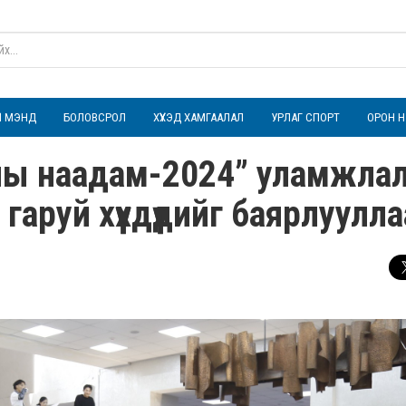
ҮЛ МЭНД
БОЛОВСРОЛ
ХҮҮХЭД ХАМГААЛАЛ
УРЛАГ СПОРТ
ОРОН Н
ны наадам-2024” уламжла
аруй хүүхдүүдийг баярлуулла