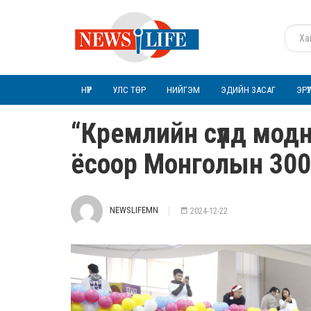
НҮҮР
УЛС ТӨР
НИЙГЭМ
ЭДИЙН ЗАСАГ
ЭРҮ
“Кремлийн сүлд мод
ёсоор Монголын 300 г
NEWSLIFEMN
2024-12-22