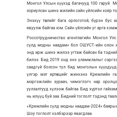
Монгол Улсын хүүхэд багачууд 100 гаруй Мо
зориулсан шинэ жилийн сайн үйлсийн хоёр тог
Энэхүү төслийг бага орлоготой, бүрэн бус
явуулж байгаа юм. Сайн үйлсийн уг арга хэм
Россотрудничество агентлагийн Монгол Улс д
сүлд модны наадам» бол ОШУСТ-ийн олон жи
энд ирж шинэ жилээ угтаж байсан ба тэдний
билээ. Бид 2019 онд энэ уламжлалыг сэргээ
саадгүй болсон тул бид монголын хүүхдүүд
үлгэр мэт ертөнцийг жинхэнэ Кремлийн г
мэргэжлийн зураач, чимэглэгч нар оролцо
уулзалтууд хүлээж байгаа. Бид хүртэл гайха
нь илүүц буй заа. Бидний тоглолт тэдэнд таал
«Кремлийн сүлд модны наадам-2024» баярын 
Шоу тоглолт хэлбэрээр явагдлаа.