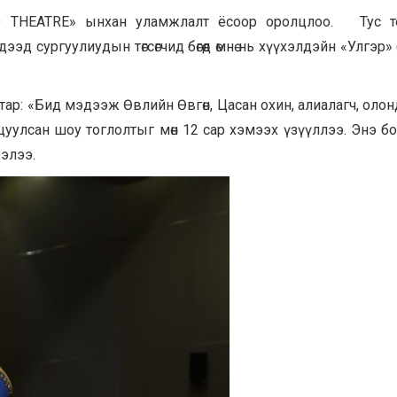
O THEATRE» ынхан уламжлалт ёсоор оролцлоо. Тус т
д сургуулиудын төгсөгчид бөгөөд өмнө нь хүүхэлдэйн «Улгэр» 
ар: «Бид мэдээж Өвлийн Өвгөн, Цасан охин, алиалагч, олон
улсан шоу тоглолтыг мөн 12 сар хэмээх үзүүллээ. Энэ бо
элээ.