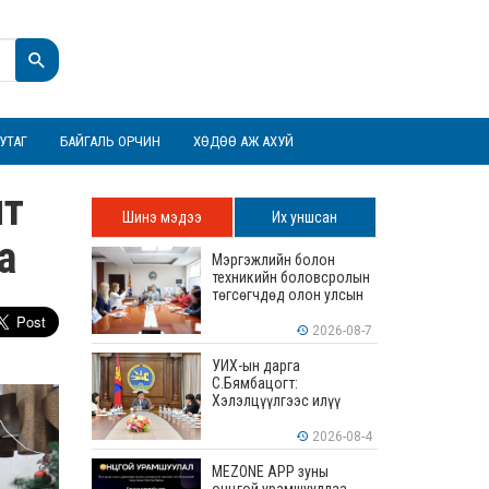
УТАГ
БАЙГАЛЬ ОРЧИН
ХӨДӨӨ АЖ АХУЙ
лт
Шинэ мэдээ
Их уншсан
а
Мэргэжлийн болон
техникийн боловсролын
төгсөгчдөд олон улсын
хэмжээнд хүлээн
зөвшөөрөгдөх ур
2026-08-7
чадваруудыг олгоно
УИХ-ын дарга
С.Бямбацогт:
Хэлэлцүүлгээс илүү
хэрэгжилт, амлалтаас
илүү бодит үр дүн чухал
2026-08-4
MEZONE APP зуны