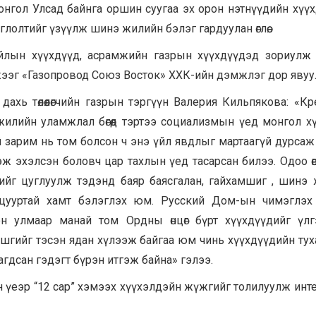
нгол Улсад байнга оршин суугаа эх орон нэтнүүдийн хүү
лолтийг үзүүлж шинэ жилийн бэлэг гардуулан өглөө.
 айлын хүүхдүүд, асрамжийн газрын хүүхдүүдэд зориулж
жээг «Газопровод Союз Восток» ХХК-ийн дэмжлэг дор явуу
ахь төлөөлөгчийн газрын тэргүүн Валерия Кильпякова: «К
лийн уламжлал бөгөөд тэртээ социализмын үед монгол х
 зарим нь том болсон ч энэ үйл явдлыг мартаагүй дурсаж
ж эхэлсэн боловч цар тахлын үед тасарсан билээ. Одоо ө
ийг цуглуулж тэдэнд баяр баясгалан, гайхамшиг , шинэ
ацууртай хамт бэлэглэх юм. Русский Дом-ын чимэглэх
н улмаар манай том Ордны өнцөг бүрт хүүхдүүдийг үл
мшгийг тэсэн ядан хүлээж байгаа юм чинь хүүхдүүдийн тух
агдсан гэдэгт бүрэн итгэж байна» гэлээ.
үеэр “12 сар” хэмээх хүүхэлдэйн жүжгийг толилуулж инт