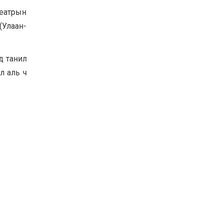
еатрын
(Улаан-
д танил
л аль ч