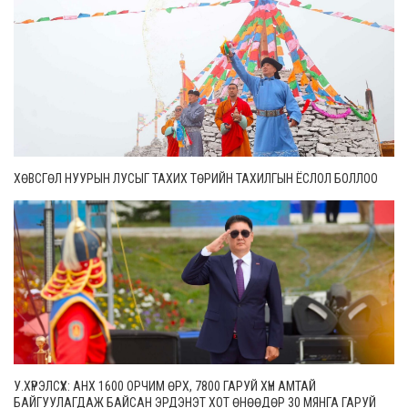
ХӨВСГӨЛ НУУРЫН ЛУСЫГ ТАХИХ ТӨРИЙН ТАХИЛГЫН ЁСЛОЛ БОЛЛОО
У.ХҮРЭЛСҮХ: АНХ 1600 ОРЧИМ ӨРХ, 7800 ГАРУЙ ХҮН АМТАЙ
БАЙГУУЛАГДАЖ БАЙСАН ЭРДЭНЭТ ХОТ ӨНӨӨДӨР 30 МЯНГА ГАРУЙ