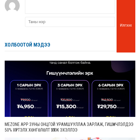
Илгээх
ХОЛБООТОЙ МЭДЭЭ
MEZONE APP ЗУНЫ ОНЦГОЙ УРАМШУУЛЛАА ЗАРЛАЖ, ГИШҮҮНЧЛЭЛДЭЭ
50% ХҮРТЭЛХ ХӨНГӨЛӨЛТ ҮЗҮҮЛЖ ЭХЭЛЛЭЭ