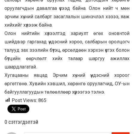
оруулагчдын давалгаа үүсээд байна. Олон нийт ч мөн
эрчим хүчний салбарт засаглалын шинэчлэл хэзээ, яаж
хийхийг хүлээж байна.
Олон нийтийн хүлээлтэд хариулт өгөх оновчтой
шийдвэр гаргахад үндэсний хороо, салбарын оролцогч
талууд зах зээлийн бүтэц, өрсөлдөөн хэрхэн үүсгэх болон
бүтцийн өөрчлөлт хийх талаар шаргуу ажиллах
шаардлагатай.
Хугацааны явцад Эрчим хүчний үндэсний хороог
өргөтгөнө. Хувийн хэвшил, хөрөнгө оруулагчид, ОУ-ын
байгууллагуудын төлөөллөөр хүрээгээ тэлнэ.
Post Views:
865
0 cэтгэгдэлтэй