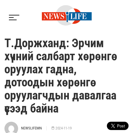
Т.Доржханд: Эрчим
хүчний салбарт хөрөнгө
оруулах гадна,
дотоодын хөрөнгө
оруулагчдын давалгаа
үүсээд байна
NEWSLIFEMN
2024-11-19