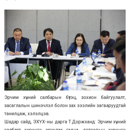
Эрчим хүчний салбарын бүтэц, зохион байгуулалт,
засаглалын шинэчлэл болон зах зээлийн загваруудтай
танилцаж, хэлэлцэв.
Шадар сайд, ЭХҮХ-ны дарга Т.Доржханд: Эрчим хүчний
салбарт хөрөнгө оруулах гадна, дотоодын хөрөнгө