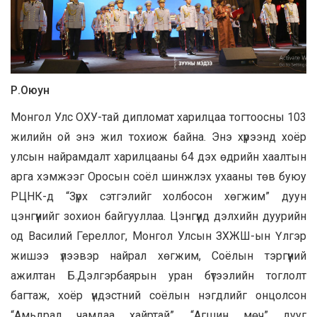
Р.Оюун
Монгол Улс ОХУ-тай дипломат харилцаа тогтоосны 103
жилийн ой энэ жил тохиож байна. Энэ хүрээнд хоёр
улсын найрамдалт харилцааны 64 дэх өдрийн хаалтын
арга хэмжээг Оросын соёл шинжлэх ухааны төв буюу
РЦНК-д “Зүрх сэтгэлийг холбосон хөгжим” дуун
цэнгүүнийг зохион байгууллаа. Цэнгүүнд дэлхийн дуурийн
од Василий Гереллог, Монгол Улсын ЗХЖШ-ын Үлгэр
жишээ үлээвэр найрал хөгжим, Соёлын тэргүүний
ажилтан Б.Дэлгэрбаярын уран бүтээлийн тоглолт
багтаж, хоёр үндэстний соёлын нэгдлийг онцолсон
“Амьдрал чамдаа хайртай”, “Агшин мөч” дууг