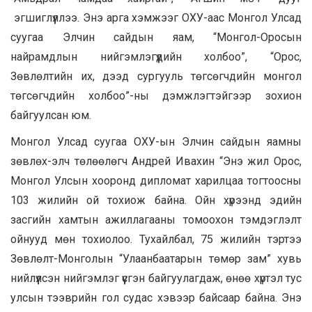
эгшиглүүллээ. Энэ арга хэмжээг ОХУ-аас Монгол Улсад
суугаа Элчин сайдын яам, “Монгол-Оросын
найрамдлын нийгэмлэгүүдийн холбоо”, “Орос,
Зөвлөлтийн их, дээд сургууль төгсөгчдийн монгол
төгсөгчдийн холбоо”-ны дэмжлэгтэйгээр зохион
байгуулсан юм.
Монгол Улсад суугаа ОХУ-ын Элчин сайдын яамны
зөвлөх-элч төлөөлөгч Андрей Ивахин “Энэ жил Орос,
Монгол Улсын хооронд дипломат харилцаа тогтоосны
103 жилийн ой тохиож байна. Ойн хүрээнд эдийн
засгийн хамтын ажиллагааны томоохон тэмдэглэлт
ойнууд мөн тохиолоо. Тухайлбал, 75 жилийн тэртээ
Зөвлөлт-Монголын “Улаанбаатарын төмөр зам” хувь
нийлүүлсэн нийгэмлэг үүсгэн байгуулагдаж, өнөө хүртэл тус
улсын тээврийн гол судас хэвээр байсаар байна. Энэ