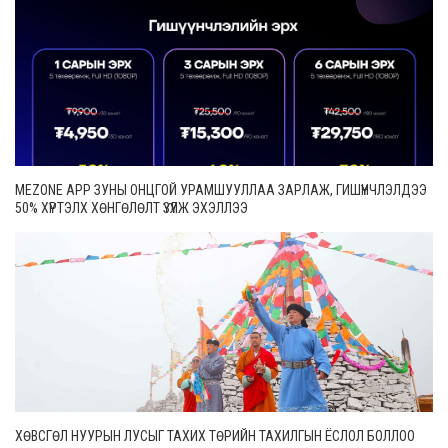
MEZONE APP ЗУНЫ ОНЦГОЙ УРАМШУУЛЛАА ЗАРЛАЖ, ГИШҮҮНЧЛЭЛДЭЭ
50% ХҮРТЭЛХ ХӨНГӨЛӨЛТ ҮЗҮҮЛЖ ЭХЭЛЛЭЭ
ХӨВСГӨЛ НУУРЫН ЛУСЫГ ТАХИХ ТӨРИЙН ТАХИЛГЫН ЁСЛОЛ БОЛЛОО