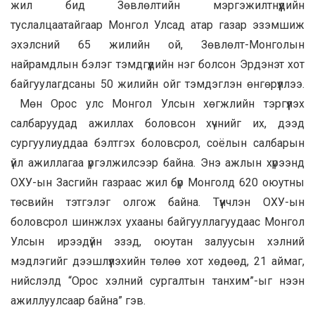
жил бид Зөвлөлтийн мэргэжилтнүүдийн
туслалцаатайгаар Монгол Улсад атар газар эзэмшиж
эхэлсний 65 жилийн ой, Зөвлөлт-Монголын
найрамдлын бэлэг тэмдгүүдийн нэг болсон Эрдэнэт хот
байгуулагдсаны 50 жилийн ойг тэмдэглэн өнгөрүүллээ.
Мөн Орос улс Монгол Улсын хөгжлийн тэргүүлэх
салбаруудад ажиллах боловсон хүчнийг их, дээд
сургуулиуддаа бэлтгэх боловсрол, соёлын салбарын
үйл ажиллагаа үргэлжилсээр байна. Энэ ажлын хүрээнд
ОХУ-ын Засгийн газраас жил бүр Монголд 620 оюутны
төсвийн тэтгэлэг олгож байна. Түүнчлэн ОХУ-ын
боловсрол шинжлэх ухааны байгууллагуудаас Монгол
Улсын ирээдүйн эзэд, оюутан залуусын хэлний
мэдлэгийг дээшлүүлэхийн төлөө хот хөдөөд, 21 аймаг,
нийслэлд “Орос хэлний сургалтын танхим”-ыг нээн
ажиллуулсаар байна” гэв.