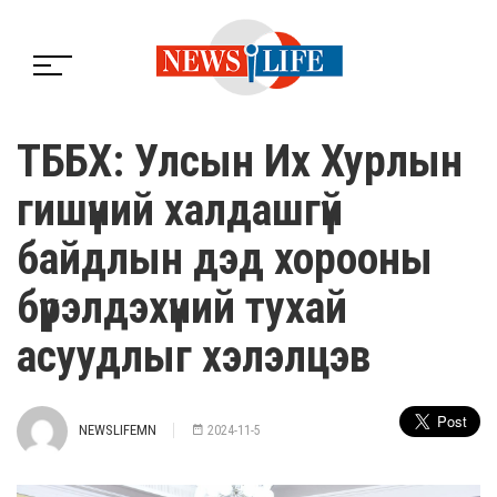
ТББХ: Улсын Их Хурлын
гишүүний халдашгүй
байдлын дэд хорооны
бүрэлдэхүүний тухай
асуудлыг хэлэлцэв
NEWSLIFEMN
2024-11-5