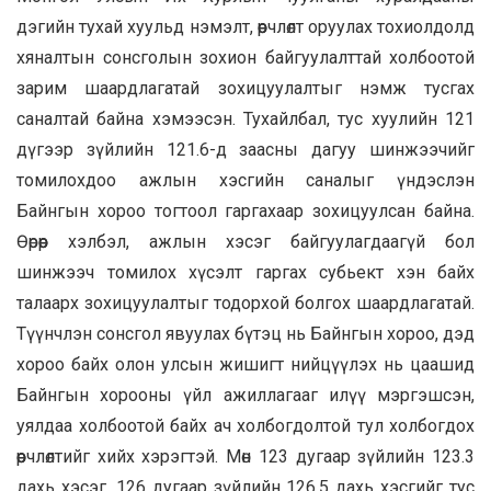
дэгийн тухай хуульд нэмэлт, өөрчлөлт оруулах тохиолдолд
хяналтын сонсголын зохион байгуулалттай холбоотой
зарим шаардлагатай зохицуулалтыг нэмж тусгах
саналтай байна хэмээсэн. Тухайлбал, тус хуулийн 121
дүгээр зүйлийн 121.6-д заасны дагуу шинжээчийг
томилохдоо ажлын хэсгийн саналыг үндэслэн
Байнгын хороо тогтоол гаргахаар зохицуулсан байна.
Өөрөөр хэлбэл, ажлын хэсэг байгуулагдаагүй бол
шинжээч томилох хүсэлт гаргах субьект хэн байх
талаарх зохицуулалтыг тодорхой болгох шаардлагатай.
Түүнчлэн сонсгол явуулах бүтэц нь Байнгын хороо, дэд
хороо байх олон улсын жишигт нийцүүлэх нь цаашид
Байнгын хорооны үйл ажиллагааг илүү мэргэшсэн,
уялдаа холбоотой байх ач холбогдолтой тул холбогдох
өөрчлөлтийг хийх хэрэгтэй. Мөн 123 дугаар зүйлийн 123.3
дахь хэсэг, 126 дугаар зүйлийн 126.5 дахь хэсгийг тус