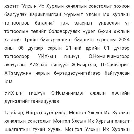
хэсэгт “Улсын Их Хурлын хяналтын сонсголыг зохион
байгуулах нарийвчилсан журмыг Улсын Их Хурлын
тогтоолоор батална.” гэж заасныг үндэслэн уг
тогтоолын төслийг боловсруулах үүрэг бүхий ажлын
хэсгийг Төрийн байгуулалтын байнгын хорооны 2024
оны 08 дугаар сарын 21-ний өдрийн 01 дүгээр
тогтоолоор УИХ-ын гишүүн О.Номинчимэгээр
ахлуулан, УИХ-ын гишүүн Ж.Баярмаа, П.Сайнзориг,
Х.Тэмүүжин нарын бүрэлдэхүүнтэйгээр байгуулсан
юм.
УИХ-ын гишүүн О.Номинчимэг ажлын хэсгийн
дүгнэлтийг танилцуулав.
Тэрбээр, Өнгөрсөн хугацаанд Монгол Улсын Их Хурлын
хяналтын сонсголыг Монгол Улсын Их Хурлын хяналт
шалгалтын тухай хууль, Монгол Улсын Их Хурлын