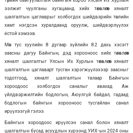
Төрийн байгуулалтын байнгын хороо Улсын Их Хурлын
ээлжит чуулганы хугацаанд хийх төлөвлөгөөт хяналт
шалгалтын цаглаврыг холбогдох шийдвэрийн төслийн
хамт нэгдсэн хуралдаанд оруулж, шийдвэрлүүлэх
ёстой хэмээв.
Мөн тус хуулийн 8 дугаар зүйлийн 8.2 дахь хэсэгт
заасны дагуу Байнгын, дэд хорооноос хийх төлөвлөгөөт
хяналт шалгалтыг Улсын Их Хурлын төлөвлөгөөт хяналт
шалгалтын цаглаварт тусган хэрэгжүүлэхээр заасныг
тодотгоод, хяналт шалгалтын талаар Байнгын
хороодоос холбогдох саналыг авахад Аж
үйлдвэржилтийн бодлогын, Аюулгүй байдал, гадаад
бодлогын байнгын хорооноос тусгайлан санал
ирүүлээгүй гэлээ.
Байнгын хороодоос ирүүлсэн санал болон хяналт
шалгалтын бусад асуудлын хүрээнд УИХ-ын 2024 оны