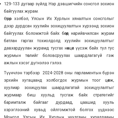
129-133 дугаар зүйлд Нэр дэвшигчийн сонсгол зохион
байгуулах журам.
Өөрөөр хэлбэл, Улсын Их Хурлын хяналтын сонсголыг
дээр дурдсан хуулийн зохицуулалтын хүрээнд зохион
байгуулах боломжтой байх бөгөөд нарийвчилсан журам
батлан гаргах тохиолдолд хуулийн зохицуулалтыг
давхардуулан журамд тусгах нөхцөл үүсэж байх тул тус
журмын төслийг боловсруулах шаардлагагүй гэж
ажлын хэсэг дүгнэлээ гэлээ.
Түүнчлэн тэрбээр 2024-2028 оны парламентын бүрэн
эрхийн хугацаанд холбогдох журмын тоог цөөлж,
хуулиар зохицуулах шаардлагатай зохицуулалтыг
журмаар биш хуульд тусгаж байх стратегийг
баримталж байгааг дурдаад, цаашид хууль
хэрэглээний хувьд ойлгомжтой болгох үүднээс
Монгол Улсын Их Хурлын чуулганы хуралдааны