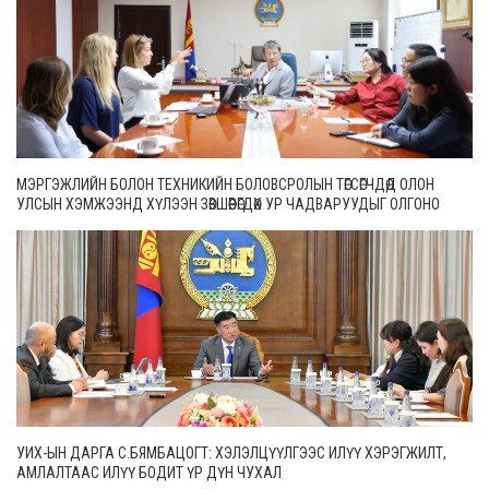
МЭРГЭЖЛИЙН БОЛОН ТЕХНИКИЙН БОЛОВСРОЛЫН ТӨГСӨГЧДӨД ОЛОН
УЛСЫН ХЭМЖЭЭНД ХҮЛЭЭН ЗӨВШӨӨРӨГДӨХ УР ЧАДВАРУУДЫГ ОЛГОНО
УИХ-ЫН ДАРГА С.БЯМБАЦОГТ: ХЭЛЭЛЦҮҮЛГЭЭС ИЛҮҮ ХЭРЭГЖИЛТ,
АМЛАЛТААС ИЛҮҮ БОДИТ ҮР ДҮН ЧУХАЛ