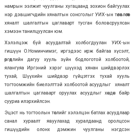
намрын ээлжит чуулганы хугацаанд зохион байгуулах
нэр дэвшигчдийн хяналтын сонсголыг УИХ-ын төлөвлөгөөт
хяналт шалгалтын цаглаварт тусган боловсруулсан
хэмээн танилцуулсан юм.
Хэлэлцэж буй асуудалтай холбогдуулан УИХ-ын
гишүүн О.Номинчимэг, иргэдээс ирж байгаа хүсэлт,
өргөдлийн дагуу хууль зүйн бодлоготой холбоотой,
ялангуяа Иргэний хэрэг шүүхэд хянан шийдвэрлэх
тухай, Шүүхийн шийдвэр гүйцэтгэх тухай хууль
тогтоомжийн биелэлттэй холбоотой асуудлыг хяналт
шалгалтын цаглаварт оруулах асуудлыг хөндөн байр
сууриа илэрхийлсэн.
Эцэст нь тогтоолын төслийг хэлэлцэн батлах асуудлаар
санал хураалт явуулахад хуралдаанд оролцсон
гишүүдийн олонх дэмжин чуулганы нэгдсэн