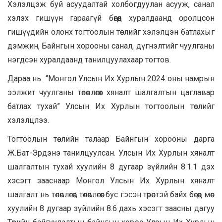
Хэлэлцэж буй асуудалтай холбогдуулан асууж, санал
хэлэх гишүүн гараагүй бөгөөд хуралдаанд оролцсон
гишүүдийн олонх тогтоолын төслийг хэлэлцэн батлахыг
дэмжин, Байнгын хорооны санал, дүгнэлтийг чуулганы
нэгдсэн хуралдаанд танилцуулахаар тогтов.
Дараа нь “Монгол Улсын Их Хурлын 2024 оны намрын
ээлжит чуулганы төлөвлөгөөт хяналт шалгалтын цаглавар
батлах тухай” Улсын Их Хурлын тогтоолын төслийг
хэлэлцлээ.
Тогтоолын төслийн талаар Байнгын хорооны дарга
Ж.Бат-Эрдэнэ танилцуулсан. Улсын Их Хурлын хяналт
шалгалтын тухай хуулийн 8 дугаар зүйлийн 8.1.1 дэх
хэсэгт зааснаар Монгол Улсын Их Хурлын хяналт
шалгалт нь төлөвлөгөөт, төлөвлөгөөт бус гэсэн төрөлтэй байх бөгөөд мөн
хуулийн 8 дугаар зүйлийн 8.6 дахь хэсэгт заасны дагуу