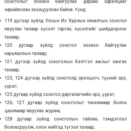
сонсголыг зохион байгуулах дараах харилцааг
нарийвчлан зохицуулсан байна. Үүнд:
119 дүгээр зүйлд Улсын Их Хурлын хяналтын сонсгол
явуулах талаар хүсэлт гаргах, хүсэлтийг шийдвэрлэх
талаар;
120 дугаар зүйлд сонсгол зохион байгуулах
харьяаллын талаар;
121 дүгээр зүйлд сонсголын бэлтгэл ажлыг хангах
талаар;
123, 124 дүгээр зүйлд сонсголд оролцогч, түүний эрх,
үүрэг;
125 дугаар зүйлд сонсгол даргалагчийн эрх, үүрэг;
126, 127 дугаар зүйлд сонсголыг танхимаар болон
цахимаар явуулах журам;
128 дугаар зүйлд сонсголын тайлан, тэмдэглэл
боловсруулж, олон нийтэд түгээх талаар;