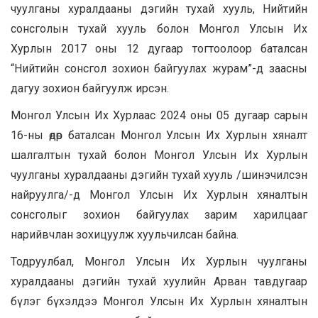
чуулганы хуралдааны дэгийн тухай хууль, Нийтийн
сонсголын тухай хууль болон Монгол Улсын Их
Хурлын 2017 оны 12 дугаар тогтоолоор баталсан
“Нийтийн сонсгол зохион байгуулах журам”-д заасны
дагуу зохион байгуулж ирсэн.
Монгол Улсын Их Хурлаас 2024 оны 05 дугаар сарын
16-ны өдөр баталсан Монгол Улсын Их Хурлын хяналт
шалгалтын тухай болон Монгол Улсын Их Хурлын
чуулганы хуралдааны дэгийн тухай хууль /шинэчилсэн
найруулга/-д Монгол Улсын Их Хурлын хяналтын
сонсголыг зохион байгуулах зарим харилцааг
нарийвчлан зохицуулж хуульчилсан байна.
Тодруулбал, Монгол Улсын Их Хурлын чуулганы
хуралдааны дэгийн тухай хуулийн Арван тавдугаар
бүлэг бүхэлдээ Монгол Улсын Их Хурлын хяналтын