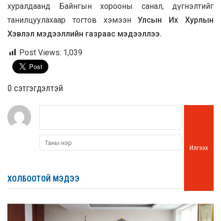
хуралдаанд Байнгын хорооны санал, дүгнэлтийг
танилцуулахаар тогтов хэмээн
Улсын Их Хурлын
Хэвлэл мэдээллийн газраас мэдээллээ.
Post Views:
1,039
0 cэтгэгдэлтэй
Илгээх
ХОЛБООТОЙ МЭДЭЭ