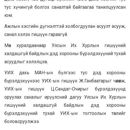
тус хүчингүй болгох саналтай байгаагаа танилцуулсан
юм.
Ажлын хэсгийн дүгнэлттэй холбогдуулан асуулт асууж,
санал хэлэх гишүүн гараагүй.
Мөн хуралдаанаар Улсын Их Хурлын гишүүний
халдашгүй байдлын дэд хорооны бүрэлдэхүүний тухай
асуудлыг хэлэлцэв.
УИХ дахь МАН-ын бүлгээс тус дэд хорооны
бүрэлдэхүүнээс УИХ-ын гишүүн Ж.Ганбаатарыг чөлөөлж,
УИХ-ын гишүүн Ц.Сандаг-Очирыг бүрэлдэхүүнд
оруулах саналыг ирүүлсний дагуу Улсын Их Хурлын
гишүүний халдашгүй байдлын дэд хорооны
бүрэлдэхүүний тухай УИХ-ын тогтоолын төслийг
боловсруулжээ.