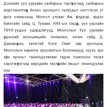
Дэлхийн уул уурхайн салбарын тэргүүлэгчид, салбарын
мэргэжилтнүүд болон оролцогч талуудыг нэгтгэсэн уг
арга хэмжээнд Монгол улсаас Аж үйлдвэр, эрдэс
баялгийн сайд Ц. Туваан, УИХ-ын гишүүд, уул уурхайн
ТӨҮК-уудын удирдлагууд, Монголын Уул уурхайн
үндэсний ассоциацийн төлөөлөл, элчин сайд Д.
Даваасүрэн, хатагтай Кэти Смит нар оролцож,
Монголын хөрөнгө оруулалтын боломжууд, хууль эрх
зүйн орчныг танилцуулахаас гадна томоохон төсөл
хэрэгжүүлэгчид өөрсдийн төслүүдийн явцыг танилцуулах
юм.