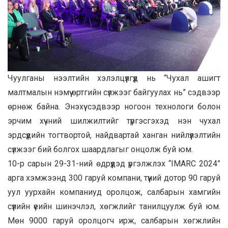
Чуулганы нээлтийн хэлэлцүүлгүүд нь “Чухал ашигт
малтмалын нэмүү өртгийн сүлжээг байгуулах нь” сэдвээр
өрнөж байна. Энэхүү сэдвээр ногоон технологи болон
эрчим хүчний шилжилтийг түргэсгэхэд нэн чухал
эрдсүүдийн тогтвортой, найдвартай ханган нийлүүлэлтийн
сүлжээг бий болгох шаардлагыг онцолж буй юм.
10-р сарын 29-31-ний өдрүүдэд үргэлжлэх “IMARC 2024”
арга хэмжээнд 300 гаруй компани, түүний дотор 90 гаруй
уул уурхайн компаниуд оролцож, салбарын хамгийн
сүүлийн үеийн шинэчлэл, хөгжлийг танилцуулж буй юм.
Мөн 9000 гаруй оролцогч ирж, салбарын хөгжлийн