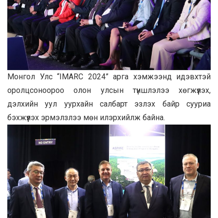
Монгол Улс “IMARC 2024” арга хэмжээнд идэвхтэй
оролцсоноороо олон улсын түншлэлээ хөгжүүлэх,
дэлхийн уул уурхайн салбарт эзлэх байр сууриа
бэхжүүлэх эрмэлзлээ мөн илэрхийлж байна.