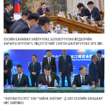
ЗЭСИЙН БАЯЖМАЛ ХАЙЛУУЛАХ, БОЛОВСРУУЛАХ ҮЙЛДВЭРИЙН
ХӨРӨНГӨ ОРУУЛАГЧ, ГҮЙЦЭТГЭГЧИЙГ СОНГОН ШАЛГАРУУЛАХ ЭРХ ЗҮЙН
ОРЧНЫГ САЙЖРУУЛНА
“ЭНЕРЖИ РЕСУРС” ХХК “ЧАЙНА ЭНЕРЖИ”- Д ЗАХ ЗЭЭЛИЙН ХАНШААР
НҮҮРС НИЙЛҮҮЛНЭ