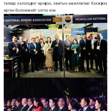
талаар хэлэлцүүлэг өрнүүлэх, хамтын ажиллагааг бэхжүүлэх
өргөн боломжийг олгох юм.