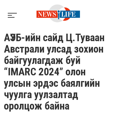
АҮЭБ-ийн сайд Ц.Туваан
Австрали улсад зохион
байгуулагдаж буй
“IMARC 2024” олон
улсын эрдэс баялгийн
чуулга уулзалтад
оролцож байна