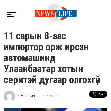
11 сарын 8-аас
импортор орж ирсэн
автомашинд
Улаанбаатар хотын
серитэй дугаар олгохгүй
NEWSLIFEMN
2024-10-23