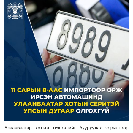
Улаанбаатар хотын түгжрэлийг бууруулах зорилгоор