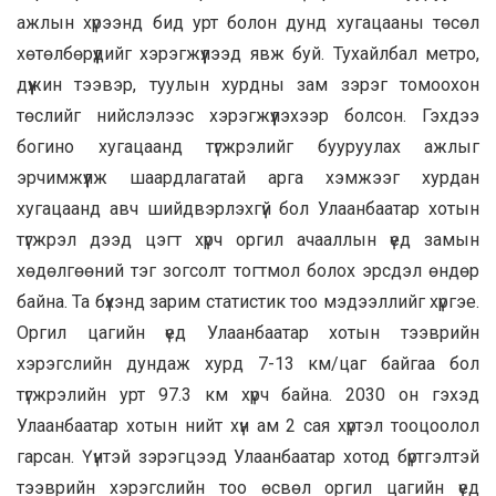
ажлын хүрээнд бид урт болон дунд хугацааны төсөл
хөтөлбөрүүдийг хэрэгжүүлээд явж буй. Тухайлбал метро,
дүүжин тээвэр, туулын хурдны зам зэрэг томоохон
төслийг нийслэлээс хэрэгжүүлэхээр болсон. Гэхдээ
богино хугацаанд түгжрэлийг бууруулах ажлыг
эрчимжүүлж шаардлагатай арга хэмжээг хурдан
хугацаанд авч шийдвэрлэхгүй бол Улаанбаатар хотын
түгжрэл дээд цэгт хүрч оргил ачааллын үед замын
хөдөлгөөний тэг зогсолт тогтмол болох эрсдэл өндөр
байна. Та бүхэнд зарим статистик тоо мэдээллийг хүргэе.
Оргил цагийн үед Улаанбаатар хотын тээврийн
хэрэгслийн дундаж хурд 7-13 км/цаг байгаа бол
түгжрэлийн урт 97.3 км хүрч байна. 2030 он гэхэд
Улаанбаатар хотын нийт хүн ам 2 сая хүртэл тооцоолол
гарсан. Үүнтэй зэрэгцээд Улаанбаатар хотод бүртгэлтэй
тээврийн хэрэгслийн тоо өсвөл оргил цагийн үед