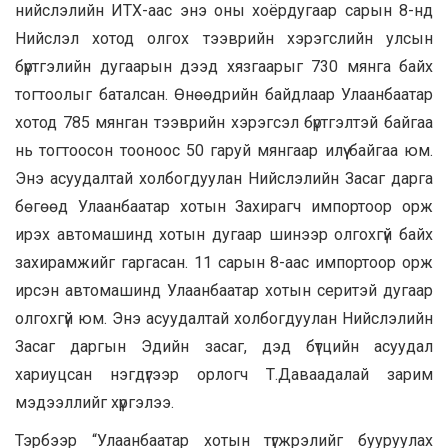
нийслэлийн ИТХ-аас энэ оны хоёрдугаар сарын 8-нд
Нийслэл хотод олгох тээврийн хэрэгслийн улсын
бүртгэлийн дугаарын дээд хязгаарыг 730 мянга байх
тогтоолыг баталсан. Өнөөдрийн байдлаар Улаанбаатар
хотод 785 мянган тээврийн хэрэгсэл бүртгэлтэй байгаа
нь тогтоосон тооноос 50 гаруй мянгаар илүү байгаа юм.
Энэ асуудалтай холбогдуулан Нийслэлийн Засаг дарга
бөгөөд Улаанбаатар хотын Захирагч импортоор орж
ирэх автомашинд хотын дугаар шинээр олгохгүй байх
захирамжийг гаргасан. 11 сарын 8-аас импортоор орж
ирсэн автомашинд Улаанбаатар хотын серитэй дугаар
олгохгүй юм. Энэ асуудалтай холбогдуулан Нийслэлийн
Засаг даргын Эдийн засаг, дэд бүтцийн асуудал
хариуцсан нэгдүгээр орлогч Т.Даваадалай зарим
мэдээллийг хүргэлээ.
Тэрбээр “Улаанбаатар хотын түгжрэлийг бууруулах