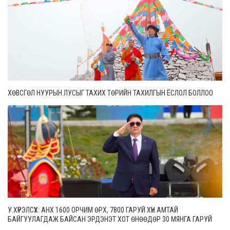
ХӨВСГӨЛ НУУРЫН ЛУСЫГ ТАХИХ ТӨРИЙН ТАХИЛГЫН ЁСЛОЛ БОЛЛОО
У.ХҮРЭЛСҮХ: АНХ 1600 ОРЧИМ ӨРХ, 7800 ГАРУЙ ХҮН АМТАЙ
БАЙГУУЛАГДАЖ БАЙСАН ЭРДЭНЭТ ХОТ ӨНӨӨДӨР 30 МЯНГА ГАРУЙ
ӨРХТЭЙ, 106 МЯНГАН СУУРИН ХҮН АМТАЙ БОЛЖЭЭ