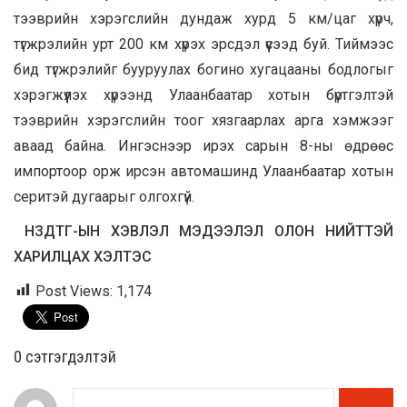
тээврийн хэрэгслийн дундаж хурд 5 км/цаг хүрч,
түгжрэлийн урт 200 км хүрэх эрсдэл үүсээд буй. Тиймээс
бид түгжрэлийг бууруулах богино хугацааны бодлогыг
хэрэгжүүлэх хүрээнд Улаанбаатар хотын бүртгэлтэй
тээврийн хэрэгслийн тоог хязгаарлах арга хэмжээг
аваад байна. Ингэснээр ирэх сарын 8-ны өдрөөс
импортоор орж ирсэн автомашинд Улаанбаатар хотын
серитэй дугаарыг олгохгүй.
НЗДТГ-ЫН ХЭВЛЭЛ МЭДЭЭЛЭЛ ОЛОН НИЙТТЭЙ
ХАРИЛЦАХ ХЭЛТЭС
Post Views:
1,174
0 cэтгэгдэлтэй