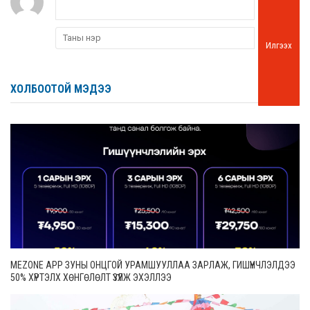
Илгээх
ХОЛБООТОЙ МЭДЭЭ
MEZONE APP ЗУНЫ ОНЦГОЙ УРАМШУУЛЛАА ЗАРЛАЖ, ГИШҮҮНЧЛЭЛДЭЭ
50% ХҮРТЭЛХ ХӨНГӨЛӨЛТ ҮЗҮҮЛЖ ЭХЭЛЛЭЭ