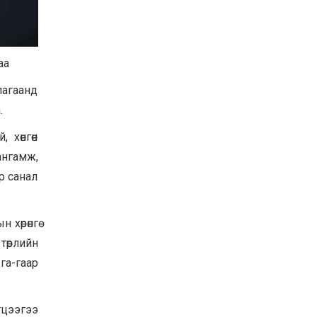
Баян-Өлгий аймгийн
дараагийн Засаг даргад
Н.Тилеуханы нэр хүчтэй
яригдаж байна
2026-07-30
аа
А.Ю.Ивахин: Эрдэнэт
агаанд
хотын түүх бол бидний
амжилтын түүх
.
2026-07-27
 хөнгөн
Цэцэрлэгт суралцах
ангамж,
хүүхдүүдийн бүртгэлийг
наймдугаар сарын 10-23-
р санал
ны хооронд Emongolia
системээр зохион
2026-07-27
байгуулна
 хөрөнгө
төрлийн
а-гаар
гцээгээ