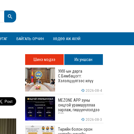
УТАГ
БАЙГАЛЬ ОРЧИН
ХӨДӨӨ АЖ АХУЙ
Шинэ мэдээ
Их уншсан
УИХ-ын дарга
С.Бямбацогт:
Хэлэлцүүлгээс илүү
хэрэгжилт, амлалтаас
илүү бодит үр дүн чухал
2026-08-4
MEZONE APP зуны
онцгой урамшууллаа
зарлаж, гишүүнчлэлдээ
50% хүртэлх хөнгөлөлт
үзүүлж эхэллээ
2026-08-3
Төрийн болон орон