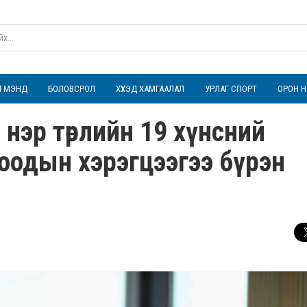
ҮЛ МЭНД
БОЛОВСРОЛ
ХҮҮХЭД ХАМГААЛАЛ
УРЛАГ СПОРТ
ОРОН Н
 нэр төрлийн 19 хүнсний
оодын хэрэгцээгээ бүрэн