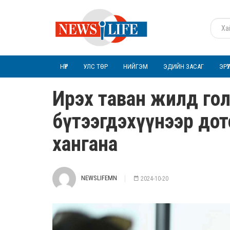
НҮҮР
УЛС ТӨР
НИЙГЭМ
ЭДИЙН ЗАСАГ
ЭРҮ
Ирэх таван жилд гол
бүтээгдэхүүнээр дот
хангана
NEWSLIFEMN
2024-10-20