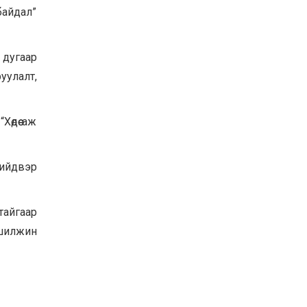
байдал”
 дугаар
руулалт,
өдөө аж
шийдвэр
тайгаар
 шилжин