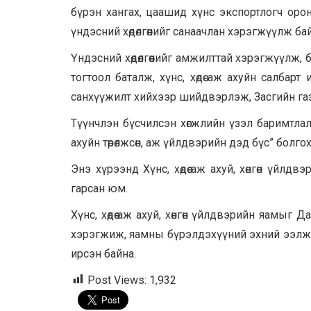
бүрэн хангах, цаашид хүнс экспортлогч ор
үндэсний хөдөлгөөнийг санаачлан хэрэгжүүлж ба
Үндэсний хөдөлгөөнийг амжилттай хэрэгжүүлж,
тогтоол баталж, хүнс, хөдөө аж ахуйн салбарт 
санхүүжилт хийхээр шийдвэрлэж, Засгийн газар
Түүнчлэн бүсчилсэн хөгжлийн үзэл баримтлалд 
ахуйн төрөлжсөн, аж үйлдвэрийн дэд бүс” болгохоо
Энэ хүрээнд Хүнс, хөдөө аж ахуй, хөнгөн үй
гарсан юм.
Хүнс, хөдөө аж ахуй, хөнгөн үйлдвэрийн яам
хэрэгжиж, яамны бүрэлдэхүүний эхний ээлж, Х
ирсэн байна.
Post Views:
1,932