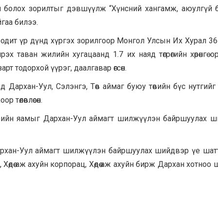
он болох зорилтыг дэвшүүлж “Хүнсний хангамж, аюулгүй 
йгаа билээ.
 бодит үр дүнд хүргэх зорилгоор Монгол Улсын Их Хурал 36
ирэх таван жилийн хугацаанд 1.7 их наяд төгрөгийн хөрөнгө о
т тодорхой үүрэг, даалгавар өгсөн.
Дархан-Уул, Сэлэнгэ, Төв аймаг буюу төвийн бүс нутгийг “Х
р төлөвлөсөн.
лдвэрийн яамыг Дархан-Уул аймагт шилжүүлэн байршуулах 
ыг Дархан-Уул аймагт шилжүүлэн байршуулах шийдвэр үе шат
өдөө аж ахуйн корпорац, Хөдөө аж ахуйн бирж Дархан хотноо