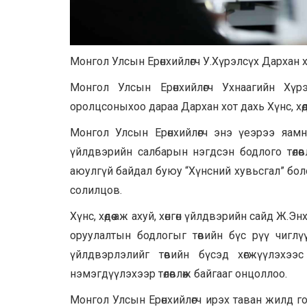
Монгол Улсын Ерөнхийлөгч У.Хүрэлсүх Дархан хо
Монгол Улсын Ерөнхийлөгч Ухнаагийн Хү
оролцсоныхоо дараа Дархан хот дахь Хүнс, хөд
Монгол Улсын Ерөнхийлөгч энэ үеэрээ яамны 
үйлдвэрийн салбарын нэгдсэн бодлого төлөвл
аюулгүй байдал буюу “Хүнсний хувьсгал” боло
солилцов.
Хүнс, хөдөө аж ахуй, хөнгөн үйлдвэрийн сайд Ж
оруулалтын бодлогыг төвийн бүс рүү чиглүү
үйлдвэрлэлийг төвийн бүсэд хөгжүүлэхээ
нэмэгдүүлэхээр төлөвлөж байгааг онцоллоо.
Монгол Улсын Ерөнхийлөгч ирэх таван жилд г