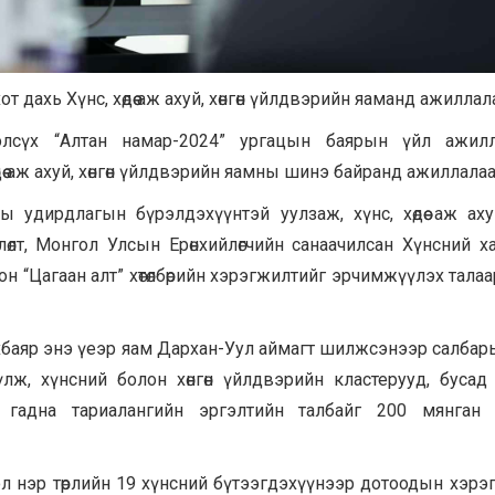
т дахь Хүнс, хөдөө аж ахуй, хөнгөн үйлдвэрийн яаманд ажиллал
рэлсүх “Алтан намар-2024” ургацын баярын үйл ажилл
өө аж ахуй, хөнгөн үйлдвэрийн яамны шинэ байранд ажиллалаа
удирдлагын бүрэлдэхүүнтэй уулзаж, хүнс, хөдөө аж ахуй,
өлт, Монгол Улсын Ерөнхийлөгчийн санаачилсан Хүнсний х
н “Цагаан алт” хөтөлбөрийн хэрэгжилтийг эрчимжүүлэх талаа
.Энхбаяр энэ үеэр яам Дархан-Уул аймагт шилжсэнээр салбарын
лж, хүнсний болон хөнгөн үйлдвэрийн кластерууд, бусад 
с гадна тариалангийн эргэлтийн талбайг 200 мянган г
ол нэр төрлийн 19 хүнсний бүтээгдэхүүнээр дотоодын хэрэ