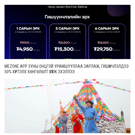
MEZONE APP ЗУНЫ ОНЦГОЙ УРАМШУУЛЛАА ЗАРЛАЖ, ГИШҮҮНЧЛЭЛДЭЭ
50% ХҮРТЭЛХ ХӨНГӨЛӨЛТ ҮЗҮҮЛЖ ЭХЭЛЛЭЭ