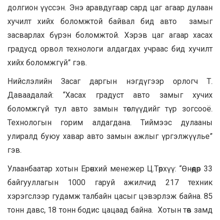
долгион үүссэн. Энэ аравдугаар сард цаг агаар дулаан
хучилт хийх боломжтой байвал бид авто замыг
засварлах бүрэн боломжтой. Хэрэв цаг агаар хасах
градусд орвол технологи алдагдах учраас бид хучилт
хийх боломжгүй” гэв.
Нийслэлийн Засаг даргын нэгдүгээр орлогч Т.
Даваадалай: “Хасах градуст авто замыг хучих
боломжгүй тул авто замын төслүүдийг түр зогсооё.
Технологын горим алдагдана. Тиймээс дулааны
улиралд буюу хавар авто замын ажлыг үргэлжүүлье”
гэв.
Улаанбаатар хотын Ерөнхий менежер Ц.Төрхүү: “Өнөөдөр 33
байгууллагын 1000 гаруй ажилчид 217 техник
хэрэгслээр гудамж талбайн цасыг цэвэрлэж байна. 85
тонн давс, 18 тонн бодис цацаад байна. Хотын төв замд