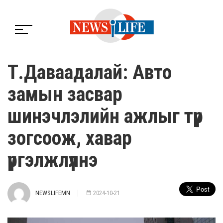
Т.Даваадалай: Авто
замын засвар
шинэчлэлийн ажлыг түр
зогсоож, хавар
үргэлжлүүлнэ
NEWSLIFEMN
2024-10-21