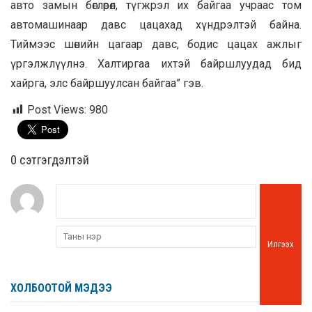
авто замын бөглөрөл, түгжрэл их байгаа учраас том
автомашинаар давс цацахад хүндрэлтэй байна.
Тиймээс шөнийн цагаар давс, бодис цацах ажлыг
үргэлжлүүлнэ. Халтиргаа ихтэй байршлуудад бид
хайрга, элс байршуулсан байгаа” гэв.
Post Views:
980
0 cэтгэгдэлтэй
Илгээх
ХОЛБООТОЙ МЭДЭЭ