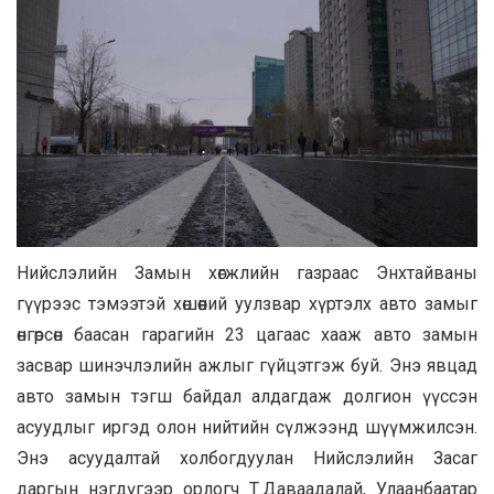
Нийслэлийн Замын хөгжлийн газраас Энхтайваны
гүүрээс тэмээтэй хөшөөний уулзвар хүртэлх авто замыг
өнгөрсөн баасан гарагийн 23 цагаас хааж авто замын
засвар шинэчлэлийн ажлыг гүйцэтгэж буй. Энэ явцад
авто замын тэгш байдал алдагдаж долгион үүссэн
асуудлыг иргэд олон нийтийн сүлжээнд шүүмжилсэн.
Энэ асуудалтай холбогдуулан Нийслэлийн Засаг
даргын нэгдүгээр орлогч Т.Даваадалай, Улаанбаатар