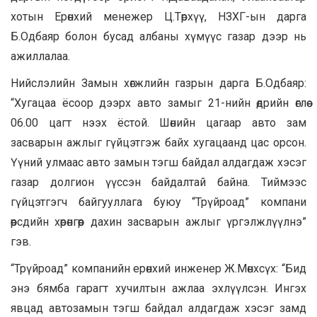
хотын Ерөнхий менежер Ц.Төрхүү, НЗХГ-ын дарга
Б.Одбаяр болон бусад албаны хүмүүс газар дээр нь
ажиллалаа.
Нийслэлийн Замын хөгжлийн газрын дарга Б.Одбаяр:
“Хугацаа ёсоор дээрх авто замыг 21-нийн өдрийн өглөө
06.00 цагт нээх ёстой. Шөнийн цагаар авто зам
засварын ажлыг гүйцэтгэж байх хугацаанд цас орсон.
Үүний улмаас авто замын тэгш байдал алдагдаж хэсэг
газар долгион үүссэн байдалтай байна. Тиймээс
гүйцэтгэгч байгууллага буюу “Трүйроад” компани
өөрсдийн хөрөнгөөр дахин засварын ажлыг үргэлжлүүлнэ”
гэв.
“Трүйроад” компанийн ерөнхий инженер Ж.Мөнхсүх: “Бид
энэ бямба гарагт хучилтын ажлаа эхлүүлсэн. Ингэх
явцад автозамын тэгш байдал алдагдаж хэсэг замд