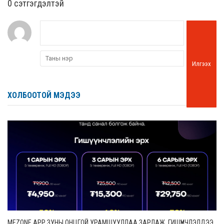
0 cэтгэгдэлтэй
Илгээх
ХОЛБООТОЙ МЭДЭЭ
MEZONE APP ЗУНЫ ОНЦГОЙ УРАМШУУЛЛАА ЗАРЛАЖ, ГИШҮҮНЧЛЭЛДЭЭ