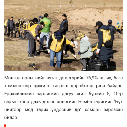
Монгол орны нийт нутаг дэвсгэрийн 76,9% нь их, бага
хэмжээгээр цөлжилт, газрын доройтолд өртсөн байдаг.
Ерөнхийлөгчийн зарлигийн дагуу жил бүрийн 5, 10-р
сарын хоёр дахь долоо хоногийн Бямба гаригийг ‘‘Бүх
нийтээр мод тарих үндэсний өдөр’’ хэмээн зарласан
билээ.