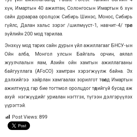
хүн, Имартын 40 ажилтан, Солонгосын Имартын 6 хүн
сайн дураараа оролцож Сибирь Шинэс, Монос, Сибирь
гүйлс, Далан хальс зэрэг /шилмүүст-1, навчит-4/ төрөл
зүйлийн 200 мод тарилаа.
Энэхүү мод тарих сайн дурын үйл ажиллагааг БНСУ-ын
Ойн алба, Монгол улсын Байгаль орчин, аялал
жуулчлалын яам, Азийн ойн хамтын ажиллагааны
байгууллага (AFoCO) хамтран хэрэгжүүлж байна. Эх
дэлхийгээ хайрлан хамгаалах зорилгот төсөлд Имартын
ажилтнууд гар бие тогтмол оролцдог төдийгүй бусад аж
ахуй нэгжүүдийг уриалан нэгтгэх, түгээн дэлгэрүүлэх
үүрэгтэй.
Post Views:
899