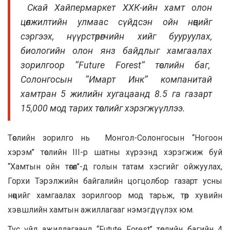
Скай Хайпермаркет ХХК-ийн хамт олон
цөлжилтийн улмаас сүйдсэн ойн нөөцийг
сэргээх, нүүрстөрөгчийн хийг бууруулах,
биологийн олон янз байдлыг хамгаалах
зорилгоор ‘‘Future Forest’’ төслийн баг,
Солонгосын ‘‘Имарт Инк’’ компанитай
хамтран 5 жилийн хугацаанд 8.5 га газарт
15,000 мод тарих төслийг хэрэгжүүллээ.
Төслийн зорилго нь Монгол-Солонгосын ‘‘Ногоон
хэрэм’’ төслийн III-р шатны хүрээнд хэрэгжиж буй
‘‘Хамтын ойн төгөл’’-д голын татам хэсгийг ойжуулах,
Горхи Тэрэлжийн байгалийн цогцолбор газарт усны
нөөцийг хамгаалах зорилгоор мод тарьж, төр хувийн
хэвшлийн хамтын ажиллагааг нэмэгдүүлэх юм.
Тус үйл ажиллагаанд ‘‘Futute Forest’’ төслийн багийн 4