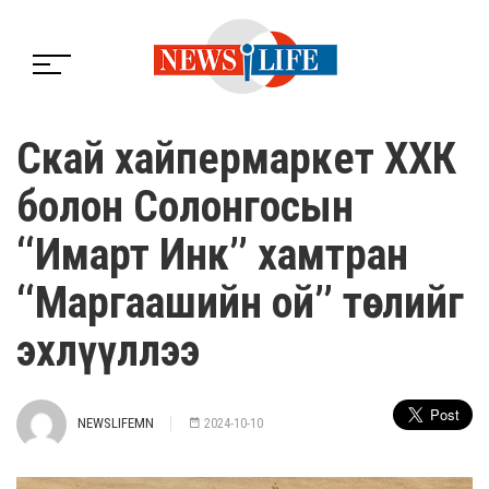
С​кай хайпермаркет ХХК
болон Солонгосын
‘‘Имарт Инк’’ хамтран
‘‘Маргаашийн ой’’ төслийг
эхлүүллээ
NEWSLIFEMN
2024-10-10