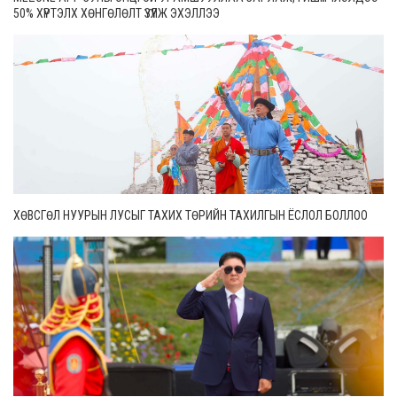
50% ХҮРТЭЛХ ХӨНГӨЛӨЛТ ҮЗҮҮЛЖ ЭХЭЛЛЭЭ
ХӨВСГӨЛ НУУРЫН ЛУСЫГ ТАХИХ ТӨРИЙН ТАХИЛГЫН ЁСЛОЛ БОЛЛОО