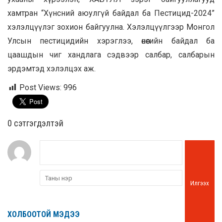
хамтран “Хүнсний аюулгүй байдал ба Пестицид-2024”
хэлэлцүүлэг зохион байгуулна. Хэлэлцүүлгээр Монгол
Улсын пестицидийн хэрэглээ, өнөөгийн байдал ба
цаашдын чиг хандлага сэдвээр салбар, салбарын
эрдэмтэд хэлэлцэх аж.
Post Views:
996
0 cэтгэгдэлтэй
Илгээх
ХОЛБООТОЙ МЭДЭЭ