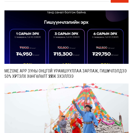
MEZONE APP ЗУНЫ ОНЦГОЙ УРАМШУУЛЛАА ЗАРЛАЖ, ГИШҮҮНЧЛЭЛДЭЭ
50% ХҮРТЭЛХ ХӨНГӨЛӨЛТ ҮЗҮҮЛЖ ЭХЭЛЛЭЭ