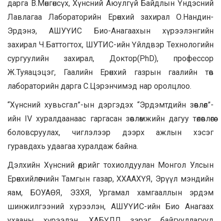
дарга В.Мөнгөнсүх, Хүнсний Аюулгүй Байдлын Үндэсний
Лавлагаа Лабораторийн Ерөнхий захирал О.Нандин-
Эрдэнэ, АШУҮИС Био-Анагаахын хүрээлэнгийн
захирал Ч.Баттогтох, ШУТИС-ийн Үйлдвэр Технологийн
сургуулийн захирал, Доктор(PhD), профессор
Ж.Туяацэцэг, Гаалийн Ерөнхий газрын гаалийн төв
лабораторийн дарга С.Цэрэнчимэд нар оролцлоо.
“Хүнсний хувьсгал”-ын дэргэдэх “Эрдэмтдийн зөвлөл”-
ийн IV хуралдаанаас гаргасан зөвлөмжийн дагуу төлөвлөгөө
боловсруулах, чиглэлээр дээрх ажлын хэсэг
гуравдахь удаагаа хуралдаж байна.
Дэлхийн Хүнсний өдрийг тохиолдуулан Монгол Улсын
Ерөнхийлөгчийн Тамгын газар, ХХААХҮЯ, Эрүүл мэндийн
яам, БОУАӨЯ, ЭЗХЯ, Ургамал хамгааллын эрдэм
шинжилгээний хүрээлэн, АШУҮИС-ийн Био Анагаах
ухааны хүрээлэн, ХАБҮЛЛ зэрэг байгууллагууд