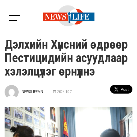
Дэлхийн Хүнсний өдрөөр
Пестицидийн асуудлаар
хэлэлцүүлэг өрнүүлнэ
NEWSLIFEMN
2024-10-7