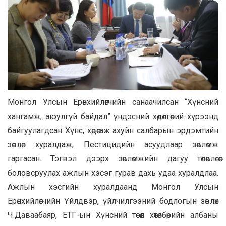
Монгол Улсын Ерөнхийлөгчийн санаачилсан “Хүнсний
хангамж, аюулгүй байдал” үндэсний хөдөлгөөний хүрээнд
байгуулагдсан Хүнс, хөдөө аж ахуйн салбарын эрдэмтийн
зөвлөл хуралдаж, Пестицидийн асуудлаар зөвлөмж
гаргасан. Тэгвэл дээрх зөвлөмжийн дагуу төлөвлөгөө
боловсруулах ажлын хэсэг гурав дахь удаа хуралдлаа.
Ажлын хэсгийн хуралдаанд Монгол Улсын
Ерөнхийлөгчийн Үйлдвэр, үйлчилгээний бодлогын зөвлөх
Ч.Даваабаяр, ЕТГ-ын Хүнсний төсөл хөтөлбөрийн албаны