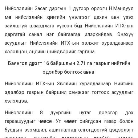
Нийслэлийн Засаг даргын 1 дүгээр орлогч Н.Мандуул
мөн нийслэлийн хөрөнгийн үнэлгээг дахин авч үзэх
зайлшгүй шаардлага үүссэн бөгөөд Нийслэлийн ИТХ-ын
даргатай санал нэг байгаагаа илэрхийлэв. Энэхүү
асуудлыг Нийслэлийн ИТХ-ын ээлжит хуралдаанаар
хэлэлцэн, эцсийн шийдвэрийг гаргана.
Баянгол дүүрэгт 16 байршлын 2.71 га газрыг нийтийн
эдэлбэр болгож авна
Нийслэлийн ИТХ-ын Зөвлөлийн хуралдаанаар Нийтийн
эдэлбэр газрын байршил хэмжээг тогтоох асуудлыг
хэлэлцэв.
Нийслэлийн 8 дүүргийн нутаг дэвсгэр дэх
гараашуудыг чөлөөлсөн. Уг чөлөөлөлт хийгдсэн газар болон
бусдын эзэмшил, ашиглалтад олгогдоогүй цэцэрлэгт