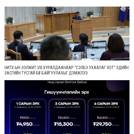
НИТХ-ЫН ЭЭЛЖИТ VIII ХУРАЛДААНААР “СЭЛБЭ УХААЛАГ ХОТ” ЭДИЙН
ЗАСГИЙН ТУСГАЙ БҮС БАЙГУУЛАХЫГ ДЭМЖЛЭЭ