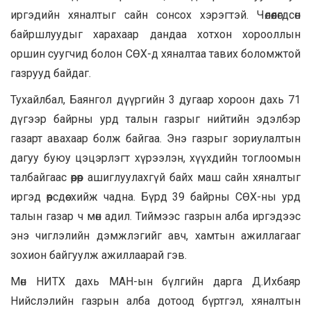
иргэдийн хяналтыг сайн сонсох хэрэгтэй. Чөлөөлөгдсөн
байршлуудыг харахаар дандаа хотхон хорооллын
оршин суугчид болон СӨХ-д хяналтаа тавих боломжтой
газрууд байдаг.
Тухайлбал, Баянгол дүүргийн 3 дугаар хороон дахь 71
дүгээр байрны урд талын газрыг нийтийн эдэлбэр
газарт авахаар болж байгаа. Энэ газрыг зориулалтын
дагуу буюу цэцэрлэгт хүрээлэн, хүүхдийн тоглоомын
талбайгаас өөрөөр ашиглуулахгүй байх маш сайн хяналтыг
иргэд өөрсдөө хийж чадна. Бүрд 39 байрны СӨХ-ны урд
талын газар ч мөн адил. Тиймээс газрын алба иргэдээс
энэ чиглэлийн дэмжлэгийг авч, хамтын ажиллагааг
зохион байгуулж ажиллаарай гэв.
Мөн НИТХ дахь МАН-ын бүлгийн дарга Д.Ихбаяр
Нийслэлийн газрын алба дотоод бүртгэл, хяналтын