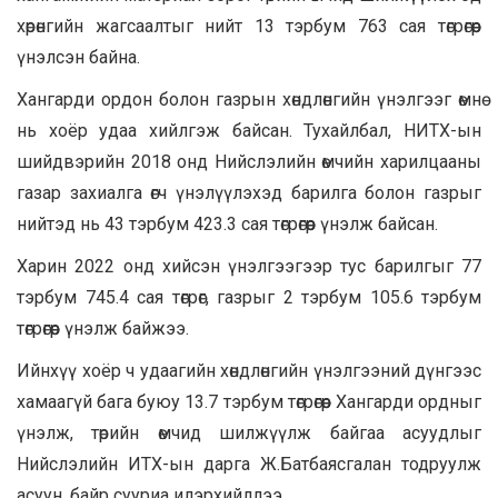
хөрөнгийн жагсаалтыг нийт 13 тэрбум 763 сая төгрөгөөр
үнэлсэн байна.
Хангарди ордон болон газрын хөндлөнгийн үнэлгээг өмнө
нь хоёр удаа хийлгэж байсан. Тухайлбал, НИТХ-ын
шийдвэрийн 2018 онд Нийслэлийн өмчийн харилцааны
газар захиалга өгч үнэлүүлэхэд барилга болон газрыг
нийтэд нь 43 тэрбум 423.3 сая төгрөгөөр үнэлж байсан.
Харин 2022 онд хийсэн үнэлгээгээр тус барилгыг 77
тэрбум 745.4 сая төгрөг, газрыг 2 тэрбум 105.6 тэрбум
төгрөгөөр үнэлж байжээ.
Ийнхүү хоёр ч удаагийн хөндлөнгийн үнэлгээний дүнгээс
хамаагүй бага буюу 13.7 тэрбум төгрөгөөр Хангарди ордныг
үнэлж, төрийн өмчид шилжүүлж байгаа асуудлыг
Нийслэлийн ИТХ-ын дарга Ж.Батбаясгалан тодруулж
асуун, байр сууриа илэрхийллээ.