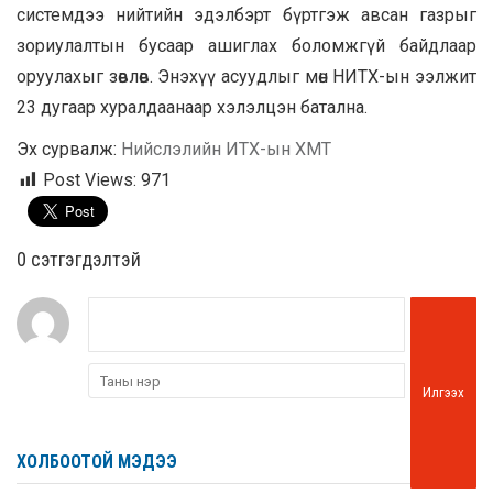
системдээ нийтийн эдэлбэрт бүртгэж авсан газрыг
зориулалтын бусаар ашиглах боломжгүй байдлаар
оруулахыг зөвлөв. Энэхүү асуудлыг мөн НИТХ-ын ээлжит
23 дугаар хуралдаанаар хэлэлцэн батална.
Эх сурвалж:
Нийслэлийн ИТХ-ын ХМТ
Post Views:
971
0 cэтгэгдэлтэй
Илгээх
ХОЛБООТОЙ МЭДЭЭ