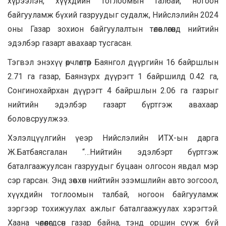
хүрээлэн, хүүхдийн тоглоомын талбай, ногоон
байгууламж бүхий газруудыг судалж, Нийслэлийн 2024
оны Газар зохион байгуулалтын төлөвлөгөөнд нийтийн
эдэлбэр газарт авахаар тусгасан.
Тэгвэл энэхүү өөрчлөлтөөр Баянгол дүүргийн 16 байршлын
2.71 га газар, Баянзүрх дүүрэгт 1 байршилд 0.42 га,
Сонгинохайрхан дүүрэгт 4 байршлын 2.06 га газрыг
нийтийн эдэлбэр газарт бүртгэж авахаар
боловсруулжээ.
Хэлэлцүүлгийн үеэр Нийслэлийн ИТХ-ын дарга
Ж.Батбаясгалан “…Нийтийн эдэлбэрт бүртгэж
баталгаажуулсан газруудыг буцаан олгосон явдал мэр
сэр гарсан. Энд зөвхөн нийтийн эзэмшлийн авто зогсоол,
хүүхдийн тоглоомын талбай, ногоон байгууламж
зэргээр тохижуулах ажлыг баталгаажуулах хэрэгтэй.
Хаана чөлөөлөгдсөн газар байна, тэнд оршин сууж буй