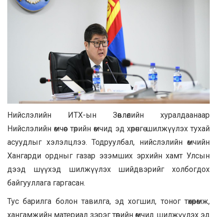
Нийслэлийн ИТХ-ын Зөвлөлийн хуралдаанаар
Нийслэлийн өмчөөс төрийн өмчид эд хөрөнгө шилжүүлэх тухай
асуудлыг хэлэлцлээ. Тодруулбал, нийслэлийн өмчийн
Хангарди ордныг газар эзэмших эрхийн хамт Улсын
дээд шүүхэд шилжүүлэх шийдвэрийг холбогдох
байгууллага гаргасан.
Тус барилга болон тавилга, эд хогшил, тоног төхөөрөмж,
хангамжийн материал зэрэг төрийн өмчид шилжүүлэх эд