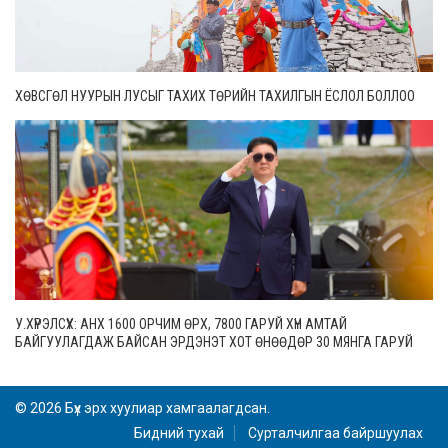
ХӨВСГӨЛ НУУРЫН ЛУСЫГ ТАХИХ ТӨРИЙН ТАХИЛГЫН ЁСЛОЛ БОЛЛОО
У.ХҮРЭЛСҮХ: АНХ 1600 ОРЧИМ ӨРХ, 7800 ГАРУЙ ХҮН АМТАЙ
БАЙГУУЛАГДАЖ БАЙСАН ЭРДЭНЭТ ХОТ ӨНӨӨДӨР 30 МЯНГА ГАРУЙ
ӨРХТЭЙ, 106 МЯНГАН СУУРИН ХҮН АМТАЙ БОЛЖЭЭ
© 2026 Бүх эрх хуулиар хамгаалагдсан.
Бидний тухай
Сурталчилгаа байршуулах