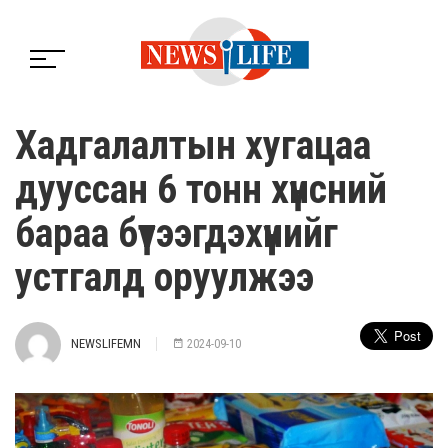
Хадгалалтын хугацаа
дууссан 6 тонн хүнсний
бараа бүтээгдэхүүнийг
устгалд оруулжээ
NEWSLIFEMN
2024-09-10