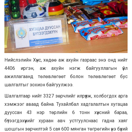
Нийслэлийн Хүнс, хөдөө аж ахуйн газраас энэ онд нийт
4406 иргэн, аж ахуйн нэгж байгууллагын үйл
ажиллагаанд төлөвлөгөөт болон төлөвлөгөөт бус
шалгалтыг зохион байгуулжээ.
Шалгалтаар нийт 3327 зөрчлийг илрүүлж, холбогдох арга
хэмжээг аваад байна. Тухайлбал хадгалалтын хугацаа
дууссан 43 нэр төрлийн 6 тонн хүнсний бараа,
бүтээгдэхүүнийг хураан авч устгуулснаас гадна хаяг
шошгын зөрчилтэй 5 сая 600 мянган төгрөгийн үнэ бүхий