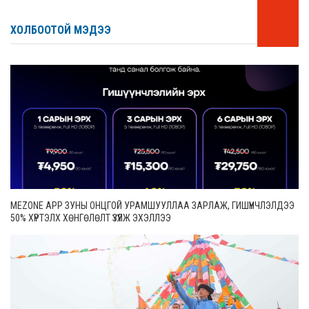
ХОЛБООТОЙ МЭДЭЭ
MEZONE APP ЗУНЫ ОНЦГОЙ УРАМШУУЛЛАА ЗАРЛАЖ, ГИШҮҮНЧЛЭЛДЭЭ
50% ХҮРТЭЛХ ХӨНГӨЛӨЛТ ҮЗҮҮЛЖ ЭХЭЛЛЭЭ