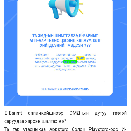
E-Barimt аппликейшнээр ЭМД-ын дутуу төлөттэй
саруудаа хэрхэн шалгах вэ?
Та гар утасныхаа Appstore болон Playstore-оос И-