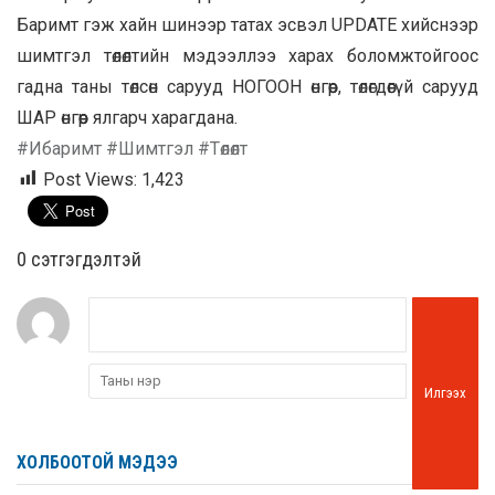
Баримт гэж хайн шинээр татах эсвэл UPDATE хийснээр
шимтгэл төлөлтийн мэдээллээ харах боломжтойгоос
гадна таны төлсөн сарууд НОГООН өнгөөр, төлөгдөөгүй сарууд
ШАР өнгөөр ялгарч харагдана.
#Ибаримт
#Шимтгэл #Төлөлт
Post Views:
1,423
0 cэтгэгдэлтэй
Илгээх
ХОЛБООТОЙ МЭДЭЭ