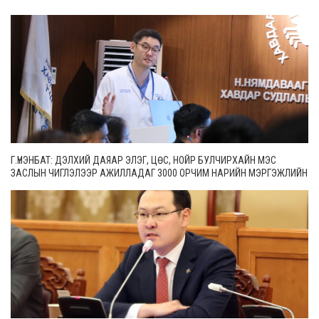
Г.ҮНЭНБАТ: ДЭЛХИЙ ДАЯАР ЭЛЭГ, ЦӨС, НОЙР БУЛЧИРХАЙН МЭС
ЗАСЛЫН ЧИГЛЭЛЭЭР АЖИЛЛАДАГ 3000 ОРЧИМ НАРИЙН МЭРГЭЖЛИЙН
ЭМЧ БАЙДГААС 65 НЬ МОНГОЛ УЛСАД АЖИЛЛАЖ БАЙНА