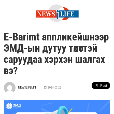
E-Barimt аппликейшнээр
ЭМД-ын дутуу төлөттэй
саруудаа хэрхэн шалгах
вэ?
NEWSLIFEMN
2024-05-22