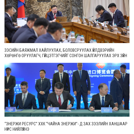
ЗЭСИЙН БАЯЖМАЛ ХАЙЛУУЛАХ, БОЛОВСРУУЛАХ ҮЙЛДВЭРИЙН
ХӨРӨНГӨ ОРУУЛАГЧ, ГҮЙЦЭТГЭГЧИЙГ СОНГОН ШАЛГАРУУЛАХ ЭРХ ЗҮЙН
ОРЧНЫГ САЙЖРУУЛНА
“ЭНЕРЖИ РЕСУРС” ХХК “ЧАЙНА ЭНЕРЖИ”- Д ЗАХ ЗЭЭЛИЙН ХАНШААР
НҮҮРС НИЙЛҮҮЛНЭ