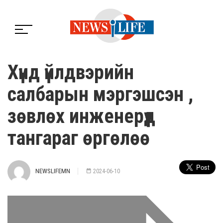
Хүнд үйлдвэрийн
салбарын мэргэшсэн ,
зөвлөх инженерүүд
тангараг өргөлөө
NEWSLIFEMN
2024-06-10