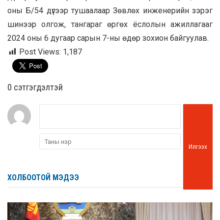
оны Б/54 дүгээр тушаалаар Зөвлөх инженерийн зэрэг
шинээр олгож, тангараг өргөх ёслолын ажиллагааг
2024 оны 6 дугаар сарын 7-ны өдөр зохион байгуулав.
Post Views:
1,187
0 cэтгэгдэлтэй
Илгээх
ХОЛБООТОЙ МЭДЭЭ