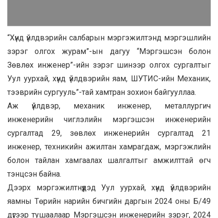
“Хүнд үйлдвэрийн салбарын мэргэжилтэнд мэргэшлийн
зэрэг олгох журам”-ын дагуу “Мэргэшсэн болон
Зөвлөх инженер”-ийн зэрэг шинээр олгох сургалтыг
Уул уурхай, хүнд үйлдвэрийн яам, ШУТИС-ийн Механик,
тээврийн сургууль”-тай хамтран зохион байгууллаа.
Аж үйлдвэр, механик инженер, металлургич
инженерийн чиглэлийн мэргэшсэн инженерийн
сургалтад 29, зөвлөх инженерийн сургалтад 21
инженер, техникийн ажилтан хамрагдаж, мэргэжлийн
болон тайлан хамгаалах шалгалтыг амжилттай өгч
тэнцсэн байна.
Дээрх мэргэжилтнүүдэд Уул уурхай, хүнд үйлдвэрийн
яамны Төрийн нарийн бичгийн даргын 2024 оны Б/49
дүгээр тушаалаар Мэргэшсэн инженерийн зэрэг, 2024