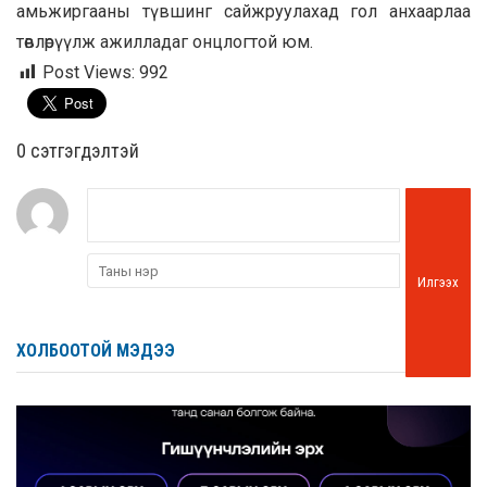
амьжиргааны түвшинг сайжруулахад гол анхаарлаа
төвлөрүүлж ажилладаг онцлогтой юм.
Post Views:
992
0 cэтгэгдэлтэй
Илгээх
ХОЛБООТОЙ МЭДЭЭ