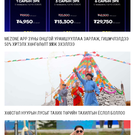
MEZONE APP ЗУНЫ ОНЦГОЙ УРАМШУУЛЛАА ЗАРЛАЖ, ГИШҮҮНЧЛЭЛДЭЭ
50% ХҮРТЭЛХ ХӨНГӨЛӨЛТ ҮЗҮҮЛЖ ЭХЭЛЛЭЭ
ХӨВСГӨЛ НУУРЫН ЛУСЫГ ТАХИХ ТӨРИЙН ТАХИЛГЫН ЁСЛОЛ БОЛЛОО