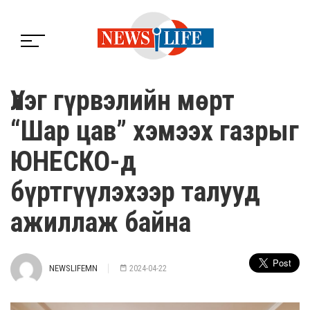
Үлэг гүрвэлийн мөрт
“Шар цав” хэмээх газрыг
ЮНЕСКО-д
бүртгүүлэхээр талууд
ажиллаж байна
NEWSLIFEMN
2024-04-22