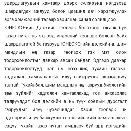
удирдлагуудын хамтаар дээрх сүлжээнд нэгдэхэд
шаардагдах ажлууд болон цаашид авч хэрэгжүүлэх
арга хэмжээний талаар харилцан санал солилцлоо.
ЮНЕСКО-ийн Дэлхийн геопарк болохоор төлөвлөж буй
газар нутаг нь эхлээд үндэсний геопарк болсон байх
шаардлагатай ба газрууд ЮНЕСКО-ийн дэлхийн өв, шим
мандлын нөөц газар, геопарк гэх мэт олон
тодорхойлолтыг давхар авсан байдаг. Эдгээр давхар
тодорхойлолтууд нэг нь нөгөөгөө нөхөж, тухайн газрын
хадгалалт хамгаалалтыг илүү сайжруулж өгдөгөөрөө давуу
талтай. Тухайлбал, шим мандлын нөөц газрууд биологийн
төрөл зүйлийг хадгалан хамгаалахад гол анхаарлаа
төвлөрүүлдэг бол дэлхийн өв нь түүх соёлын дурсгалт
газруудыг илүү чухалчилдаг. Харин геопарк нь
эдгээрийг илүү баяжуулж геологийн өвийг хамгаалахын
сацуу тухайн газар нутагт амьдарч буй ард иргэдийн