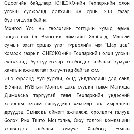
Одоогийн байдлаар ЮНЕСКО-ийн Геопаркийн олон
улсын сүлжээнд дэлхийн 48 орны 213 газар
бүртгэгдээд байна.
Монгол Улс нь геологийн тогтцын хувьд өвөрмөц
онцлогтой ба Өмнөговь аймгийн Ханбогд, Манлай
сумын заагт орших үлэг гүрвэлийн мөрт “Шар цав”
хэмээх газрыг ЮНЕСКО-ийн Геопаркийн олон улсын
сүлжээнд бүртгүүлэхээр холбогдох албаны хүмүүс
хамтын ажиллагааг эхлүүлээд байгаа юм.
Энэ хүрээнд Уул уурхай, хүнд үйлдвэрийн дэд сайд
Б.Уянга, НҮБ-ын Монгол дахь суурин төлөөлөгч Матилда
Димовска тэргүүтэй төлөөлөл Геопаркийн үндэсний
хорооны зарим гишүүдийн хамтаар энэ амралтын
өдрүүдэд Өмнөговь аймагт ажиллаж, оролцогч талууд
болох Рио Тинто Монголиа, Оюу толгой компанийн
холбогдох албаны хүмүүс, Ханбогд сумын