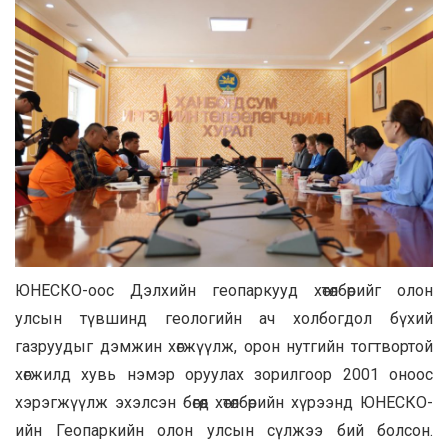
ЮНЕСКО-оос Дэлхийн геопаркууд хөтөлбөрийг олон
улсын түвшинд геологийн ач холбогдол бүхий
газруудыг дэмжин хөгжүүлж, орон нутгийн тогтвортой
хөгжилд хувь нэмэр оруулах зорилгоор 2001 оноос
хэрэгжүүлж эхэлсэн бөгөөд хөтөлбөрийн хүрээнд ЮНЕСКО-
ийн Геопаркийн олон улсын сүлжээ бий болсон.