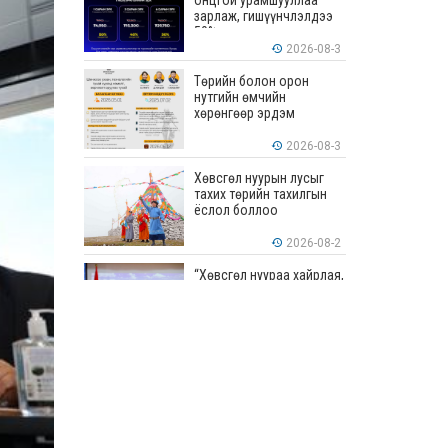
онцгой урамшууллаа
зарлаж, гишүүнчлэлдээ
50% хүртэлх хөнгөлөлт
үзүүлж эхэллээ
2026-08-3
Төрийн болон орон
нутгийн өмчийн
хөрөнгөөр эрдэм
шинжилгээ, судалгааны
ажил хийхэд тендерийн
2026-08-3
болон гүйцэтгэлийн
баталгаа гаргахгүй
Хөвсгөл нуурын лусыг
тахих төрийн тахилгын
ёслол боллоо
2026-08-2
“Хөвсгөл нуураа хайрлая,
хамгаалъя” эрдэм
шинжилгээний хурал
боллоо
2026-08-1
“ЭРДЭНЭС
ТАВАНТОЛГОЙ” ХК ЭНЭ
ДОЛОО ХОНОГТ 460.8
МЯНГАН ТОНН НҮҮРС
АРИЛЖЛАА
2026-07-31