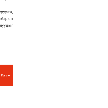
сруулж,
лбарын
алуудыг
Илгээх