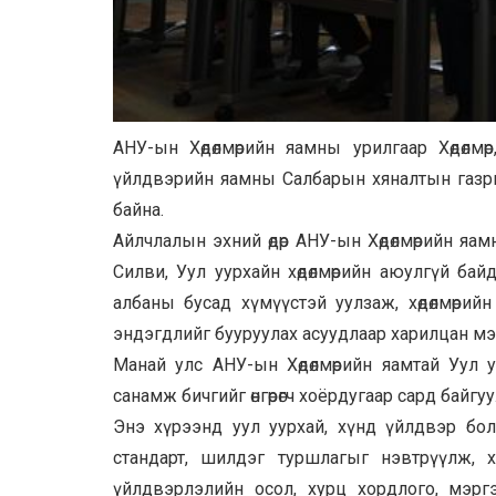
АНУ-ын Хөдөлмөрийн яамны урилгаар Хөдөлм
үйлдвэрийн яамны Салбарын хяналтын газрын 
байна.
Айлчлалын эхний өдөр АНУ-ын Хөдөлмөрийн яа
Силви, Уул уурхайн хөдөлмөрийн аюулгүй ба
албаны бусад хүмүүстэй уулзаж, хөдөлмөрий
эндэгдлийг бууруулах асуудлаар харилцан мэд
Манай улс АНУ-ын Хөдөлмөрийн яамтай Уул 
санамж бичгийг өнгөрөгч хоёрдугаар сард байгуу
Энэ хүрээнд уул уурхай, хүнд үйлдвэр бол
стандарт, шилдэг туршлагыг нэвтрүүлж, хө
үйлдвэрлэлийн осол, хурц хордлого, мэргэ