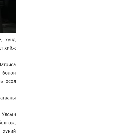
Хөвсгөл нуурын их
цэвэрлэгээний аяны
хүрээнд 301 тонн хог
хаягдлыг төвлөрүүлжээ
2026-07-30
Баян-Өлгий аймгийн
й, хүнд
дараагийн Засаг даргад
Н.Тилеуханы нэр хүчтэй
ал хийж
яригдаж байна
2026-07-30
А.Ю.Ивахин: Эрдэнэт
Патриса
хотын түүх бол бидний
н болон
амжилтын түүх
хь осол
2026-07-27
лагааны
н Улсын
болгож,
н хүний