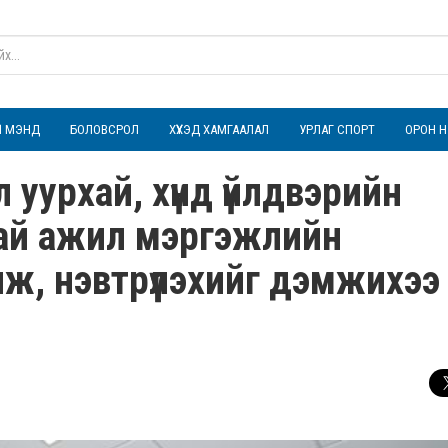
ҮЛ МЭНД
БОЛОВСРОЛ
ХҮҮХЭД ХАМГААЛАЛ
УРЛАГ СПОРТ
ОРОН Н
 уурхай, хүнд үйлдвэрийн
ай ажил мэргэжлийн
ж, нэвтрүүлэхийг дэмжихээ