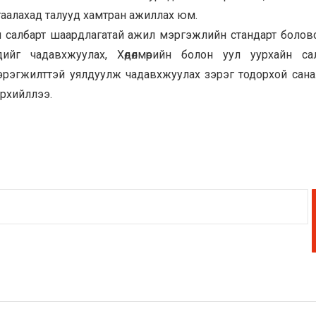
амгаалахад талууд хамтран ажиллах юм.
н салбарт шаардлагатай ажил мэргэжлийн стандарт болов
ийг чадавхжуулах, Хөдөлмөрийн болон уул уурхайн са
рэгжилттэй уялдуулж чадавхжуулах зэрэг тодорхой сан
рхийллээ.