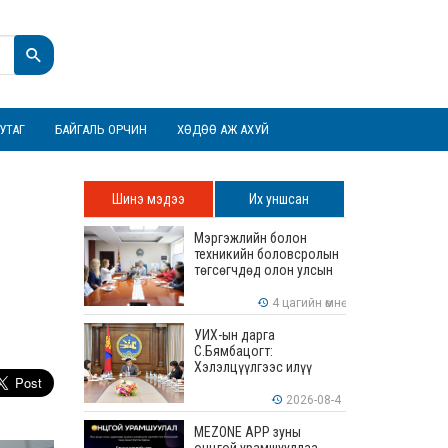
УТАГ
БАЙГАЛЬ ОРЧИН
ХӨДӨӨ АЖ АХУЙ
Шинэ мэдээ
Их уншсан
Мэргэжлийн болон
техникийн боловсролын
төгсөгчдөд олон улсын
хэмжээнд хүлээн
зөвшөөрөгдөх ур
4 цагийн өмнө
чадваруудыг олгоно
УИХ-ын дарга
С.Бямбацогт:
Хэлэлцүүлгээс илүү
хэрэгжилт, амлалтаас
илүү бодит үр дүн чухал
2026-08-4
MEZONE APP зуны