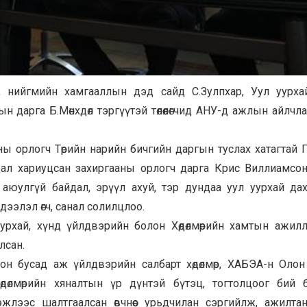
өр, нийгмийн хамгааллын дэд сайд С.Зулпхар, Уул уурха
дарга Б.Мөнхдөл тэргүүтэй төлөөлөгчид АНУ-д ажлын айлчл
мны орлогч Төрийн нарийн бичгийн даргын туслах хатагтай 
йдал хариуцсан захиргааны орлогч дарга Крис Виллиамсо
н аюулгүй байдал, эрүүл ахуй, тэр дундаа уул уурхай да
ээлэл өгч, санал солилцлоо.
уурхай, хүнд үйлдвэрийн болон Хөдөлмөрийн хамтын ажил
лсан.
он бусад аж үйлдвэрийн салбарт хөдөлмөр, ХАБЭА-н Оло
дөлмөрийн хяналтын үр дүнтэй бүтэц, тогтолцоог бий 
жлээс шалтгаалсан өвчнөөс урьдчилан сэргийлж, ажилта