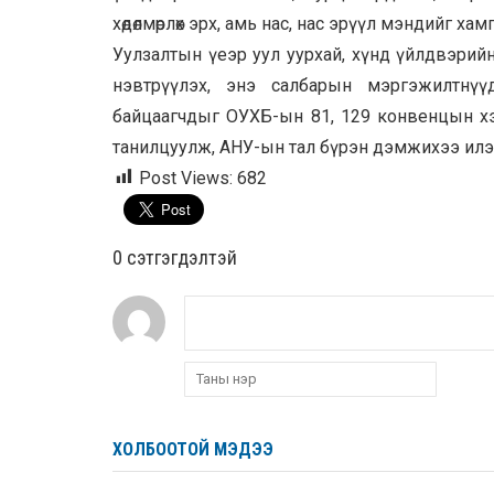
хөдөлмөрлөх эрх, амь нас, нас эрүүл мэндийг х
Уулзалтын үеэр уул уурхай, хүнд үйлдвэрий
нэвтрүүлэх, энэ салбарын мэргэжилтнүүд
байцаагчдыг ОУХБ-ын 81, 129 конвенцын хэ
танилцуулж, АНУ-ын тал бүрэн дэмжихээ илэ
Post Views:
682
0 cэтгэгдэлтэй
ХОЛБООТОЙ МЭДЭЭ