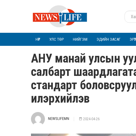
НҮҮР
УЛС ТӨР
НИЙГЭМ
ЭДИЙН ЗАСАГ
ЭРҮ
АНУ манай улсын уул
салбарт шаардлагат
стандарт боловсруул
илэрхийлэв
NEWSLIFEMN
2024-04-26