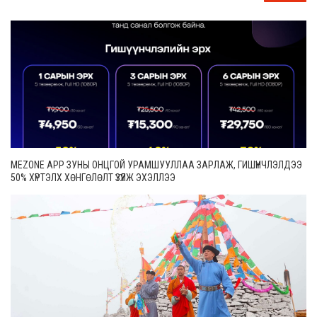
MEZONE APP ЗУНЫ ОНЦГОЙ УРАМШУУЛЛАА ЗАРЛАЖ, ГИШҮҮНЧЛЭЛДЭЭ
50% ХҮРТЭЛХ ХӨНГӨЛӨЛТ ҮЗҮҮЛЖ ЭХЭЛЛЭЭ