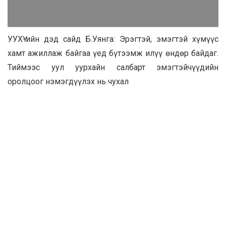
УУХҮ-ийн дэд сайд Б.Уянга: Эрэгтэй, эмэгтэй хүмүүс
хамт ажиллаж байгаа үед бүтээмж илүү өндөр байдаг.
Тиймээс уул уурхайн салбарт эмэгтэйчүүдийн
оролцоог нэмэгдүүлэх нь чухал