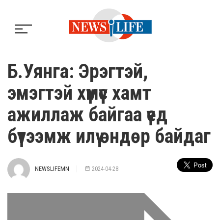
Б.Уянга: Эрэгтэй,
эмэгтэй хүмүүс хамт
ажиллаж байгаа үед
бүтээмж илүү өндөр байдаг
NEWSLIFEMN
2024-04-28