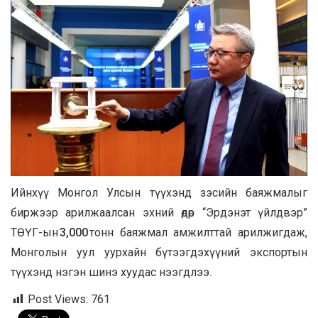
Ийнхүү Монгол Улсын түүхэнд зэсийн баяжмалыг
биржээр арилжаалсан эхний өдөр “Эрдэнэт үйлдвэр”
ТӨҮГ-ын
3,000
тонн
баяжмал амжилттай арилжигдаж,
Монголын уул уурхайн бүтээгдэхүүний экспортын
түүхэнд нэгэн шинэ хуудас нээгдлээ.
Post Views:
761