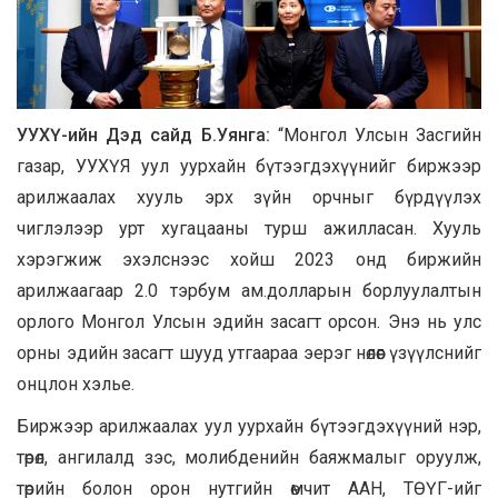
УУХҮ-ийн Дэд сайд Б.Уянга:
“Монгол Улсын Засгийн
газар, УУХҮЯ уул уурхайн бүтээгдэхүүнийг биржээр
арилжаалах хууль эрх зүйн орчныг бүрдүүлэх
чиглэлээр урт хугацааны турш ажилласан. Хууль
хэрэгжиж эхэлснээс хойш 2023 онд биржийн
арилжаагаар 2.0 тэрбум ам.долларын борлуулалтын
орлого Монгол Улсын эдийн засагт орсон. Энэ нь улс
орны эдийн засагт шууд утгаараа эерэг нөлөөг үзүүлснийг
онцлон хэлье.
Биржээр арилжаалах уул уурхайн бүтээгдэхүүний нэр,
төрөл, ангилалд зэс, молибденийн баяжмалыг оруулж,
төрийн болон орон нутгийн өмчит ААН, ТӨҮГ-ийг