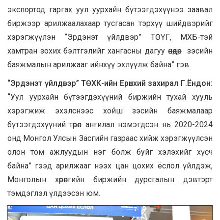
экспортод гаргах уул уурхайн бүтээгдэхүүнээ заавал
биржээр арилжаалахаар тусгасан тэрхүү шийдвэрийг
хэрэгжүүлэн “Эрдэнэт үйлдвэр” ТӨҮГ, МХБ-тэй
хамтран зохих бэлтгэлийг хангасны дагуу өнөөдөр зэсийн
баяжмалын арилжааг ийнхүү эхлүүлж байна” гэв.
“Эрдэнэт үйлдвэр” ТӨХК-ийн Ерөнхий захирал Г.Ёндон:
“
Уул уурхайн бүтээгдэхүүний биржийн тухай хууль
хэрэгжиж эхэлснээс хойш зэсийн баяжмалаар
бүтээгдэхүүний төрөл ангилал нэмэгдсэн нь 2020-2024
онд Монгол Улсын Засгийн газраас хийж хэрэгжүүлсэн
олон том ажлуудын нэг болж буйг хэлэхийг хүсч
байна” гээд арилжааг нээх цан цохих ёслол үйлдэж,
Монголын хөрөнгийн биржийн дурсгалын дэвтэрт
тэмдэглэл үлдээсэн юм.