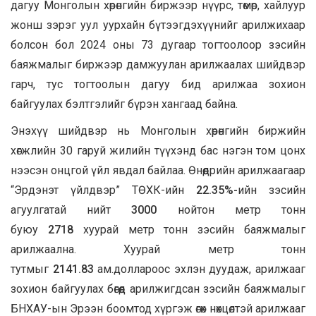
дагуу Монголын хөрөнгийн биржээр нүүрс, төмөр, хайлуур
жонш зэрэг уул уурхайн бүтээгдэхүүнийг арилжихаар
болсон бол 2024 оны 73 дугаар тогтоолоор зэсийн
баяжмалыг биржээр дамжуулан арилжаалах шийдвэр
гарч, тус тогтоолын дагуу бид арилжаа зохион
байгуулах бэлтгэлийг бүрэн хангаад байна.
Энэхүү шийдвэр нь Монголын хөрөнгийн биржийн
хөгжлийн 30 гаруй жилийн түүхэнд бас нэгэн том цонх
нээсэн онцгой үйл явдал байлаа. Өнөөдрийн арилжаагаар
“Эрдэнэт үйлдвэр” ТӨХК-ийн
22.35%-
ийн зэсийн
агуулгатай нийт
3000
нойтон метр тонн
буюу
2718
хуурай метр тонн зэсийн баяжмалыг
арилжаална. Хуурай метр тонн
тутмыг
2141.83
ам.доллароос эхлэн дуудаж, арилжааг
зохион байгуулах бөгөөд арилжигдсан зэсийн баяжмалыг
БНХАУ-ын Эрээн боомтод хүргэж өгөх нөхцөлтэй арилжааг