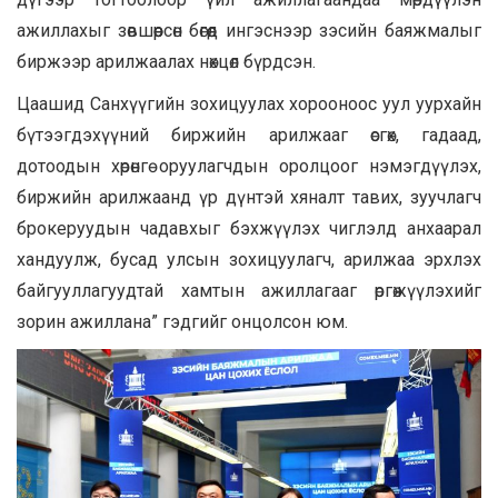
ажиллахыг зөвшөөрсөн бөгөөд ингэснээр зэсийн баяжмалыг
биржээр арилжаалах нөхцөл бүрдсэн.
Цаашид Санхүүгийн зохицуулах хорооноос уул уурхайн
бүтээгдэхүүний биржийн арилжааг өсгөх, гадаад,
дотоодын хөрөнгө оруулагчдын оролцоог нэмэгдүүлэх,
биржийн арилжаанд үр дүнтэй хяналт тавих, зуучлагч
брокеруудын чадавхыг бэхжүүлэх чиглэлд анхаарал
хандуулж, бусад улсын зохицуулагч, арилжаа эрхлэх
байгууллагуудтай хамтын ажиллагааг өргөжүүлэхийг
зорин ажиллана” гэдгийг онцолсон юм.