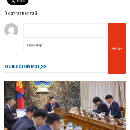
0 cэтгэгдэлтэй
Илгээх
ХОЛБООТОЙ МЭДЭЭ