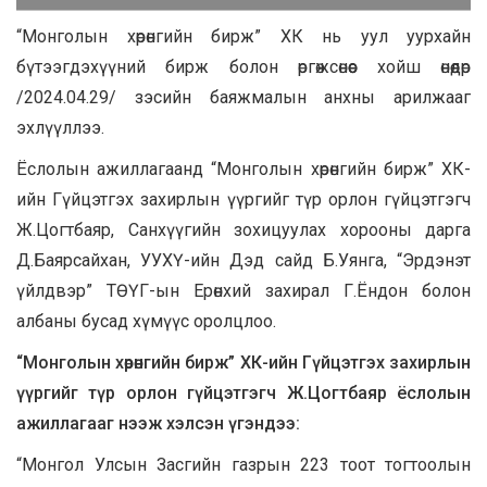
“Монголын хөрөнгийн бирж” ХК нь уул уурхайн
бүтээгдэхүүний бирж болон өргөжсөнөөс хойш өнөөдөр
/2024.04.29/ зэсийн баяжмалын анхны арилжааг
эхлүүллээ.
Ёслолын ажиллагаанд “Монголын хөрөнгийн бирж” ХК-
ийн Гүйцэтгэх захирлын үүргийг түр орлон гүйцэтгэгч
Ж.Цогтбаяр, Санхүүгийн зохицуулах хорооны дарга
Д.Баярсайхан, УУХҮ-ийн Дэд сайд Б.Уянга, “Эрдэнэт
үйлдвэр” ТӨҮГ-ын Ерөнхий захирал Г.Ёндон болон
албаны бусад хүмүүс оролцлоо.
“Монголын хөрөнгийн бирж” ХК-ийн Гүйцэтгэх захирлын
үүргийг түр орлон гүйцэтгэгч Ж.Цогтбаяр ёслолын
ажиллагааг нээж хэлсэн үгэндээ:
“Монгол Улсын Засгийн газрын 223 тоот тогтоолын