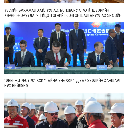
ЗЭСИЙН БАЯЖМАЛ ХАЙЛУУЛАХ, БОЛОВСРУУЛАХ ҮЙЛДВЭРИЙН
ХӨРӨНГӨ ОРУУЛАГЧ, ГҮЙЦЭТГЭГЧИЙГ СОНГОН ШАЛГАРУУЛАХ ЭРХ ЗҮЙН
ОРЧНЫГ САЙЖРУУЛНА
“ЭНЕРЖИ РЕСУРС” ХХК “ЧАЙНА ЭНЕРЖИ”- Д ЗАХ ЗЭЭЛИЙН ХАНШААР
НҮҮРС НИЙЛҮҮЛНЭ