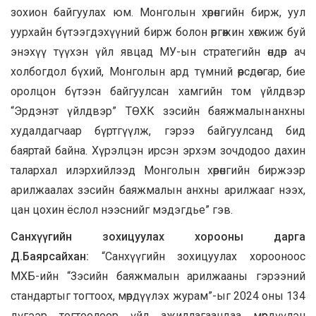
зохион байгуулах юм. Монголын хөрөнгийн бирж, уул
уурхайн бүтээгдэхүүний бирж болон өргөжин хөгжиж буй
энэхүү түүхэн үйл явцад МУ-ын стратегийн өндөр ач
холбогдол бүхий, Монголын ард түмний өөрсдөө гар, бие
оролцон бүтээн байгуулсан хамгийн том үйлдвэр
“Эрдэнэт үйлдвэр” ТӨХК зэсийн баяжмалын анхны
худалдагчаар бүртгүүлж, гэрээ байгуулсанд бид
баяртай байна. Хүрэлцэн ирсэн эрхэм зочдодоо дахин
талархал илэрхийлээд Монголын хөрөнгийн биржээр
арилжаалах зэсийн баяжмалын анхны арилжааг нээх,
цан цохин ёслол нээснийг мэдэгдье” гэв.
Санхүүгийн зохицуулах хорооны дарга
Д.Баярсайхан:
“Санхүүгийн зохицуулах хорооноос
МХБ-ийн “Зэсийн баяжмалын арилжааны гэрээний
стандартыг тогтоох, мөрдүүлэх журам”-ыг 2024 оны 134
дүгээр тогтоолоор үйл ажиллагаандаа мөрдүүлэн