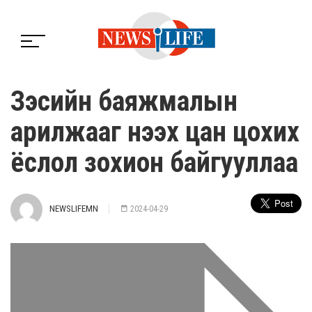
Зэсийн баяжмалын
арилжааг нээх цан цохих
ёслол зохион байгууллаа
NEWSLIFEMN
2024-04-29