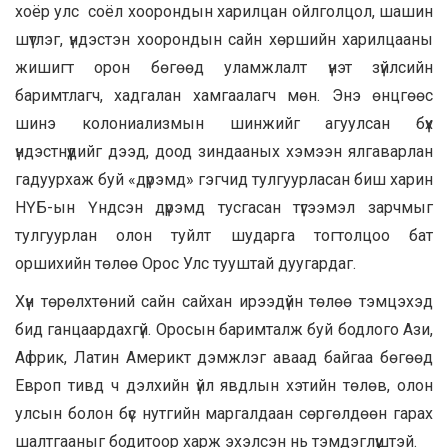
хоёр улс соёл хоорондын харилцан ойлголцол, шашин
шүтлэг, үндэстэн хоорондын сайн хөршийн харилцааны
жишигт орон бөгөөд уламжлалт үнэт зүйлсийн
баримтлагч, хадгалан хамгаалагч мөн. Энэ өнцгөөс
шинэ колониализмын шинжийг агуулсан бүх
үндэстнүүдийг дээд, доод зиндааных хэмээн ялгаварлан
гадуурхаж буй «дүрэмд» гэгчид тулгуурласан биш харин
НҮБ-ын Үндсэн дүрэмд тусгасан түгээмэл зарчмыг
тулгуурлан олон туйлт шударга тогтолцоо бат
оршихийн төлөө Орос Улс тууштай дуугардаг.
Хүн төрөлхтөний сайн сайхан ирээдүйн төлөө тэмцэхэд
бид ганцаардахгүй. Оросын баримталж буй бодлого Ази,
Африк, Латин Америкт дэмжлэг аваад байгаа бөгөөд
Европ тивд ч дэлхийн үйл явдлын хэтийн төлөв, олон
улсын болон бүс нутгийн маргалдаан сөргөлдөөн гарах
шалтгааныг бодитоор харж эхэлсэн нь тэмдэглүүштэй.