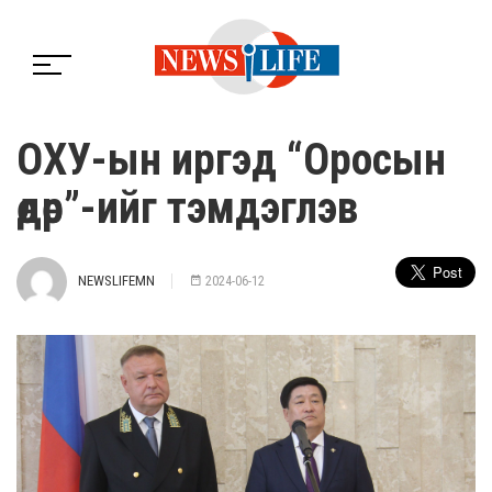
ОХУ-ын иргэд “Оросын
өдөр”-ийг тэмдэглэв
NEWSLIFEMN
2024-06-12