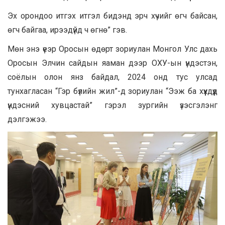
Эх орондоо итгэх итгэл бидэнд эрч хүчийг өгч байсан,
өгч байгаа, ирээдүйд ч өгнө” гэв.
Мөн энэ үеэр Оросын өдөрт зориулан Монгол Улс дахь
Оросын Элчин сайдын яаман дээр ОХУ-ын үндэстэн,
соёлын олон янз байдал, 2024 онд тус улсад
тунхагласан “Гэр бүлийн жил”-д зориулан “Ээж ба хүүхдүүд
үндэсний хувцастай” гэрэл зургийн үзэсгэлэнг
дэлгэжээ.