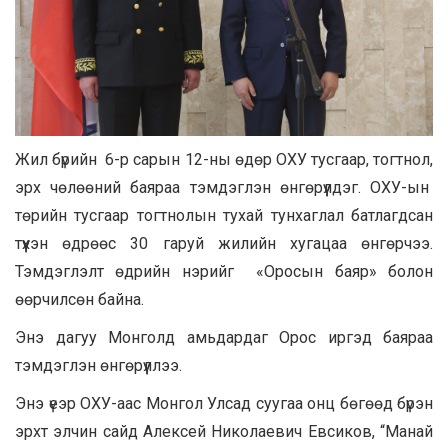
Жил бүрийн 6-р сарын 12-ны өдөр ОХУ тусгаар, тогтнол,
эрх чөлөөний баяраа тэмдэглэн өнгөрүүлдэг. ОХУ-ын
төрийн тусгаар тогтнолын тухай тунхаглал батлагдсан
түүхэн өдрөөс 30 гаруй жилийн хугацаа өнгөрчээ.
Тэмдэглэлт өдрийн нэрийг «Оросын баяр» болон
өөрчилсөн байна.
Энэ дагуу Монголд амьдардаг Орос иргэд баяраа
тэмдэглэн өнгөрүүллээ.
Энэ үеэр ОХУ-аас Монгол Улсад суугаа онц бөгөөд бүрэн
эрхт элчин сайд Алексей Николаевич Евсиков, “Манай