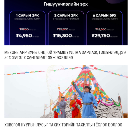
MEZONE APP ЗУНЫ ОНЦГОЙ УРАМШУУЛЛАА ЗАРЛАЖ, ГИШҮҮНЧЛЭЛДЭЭ
50% ХҮРТЭЛХ ХӨНГӨЛӨЛТ ҮЗҮҮЛЖ ЭХЭЛЛЭЭ
ХӨВСГӨЛ НУУРЫН ЛУСЫГ ТАХИХ ТӨРИЙН ТАХИЛГЫН ЁСЛОЛ БОЛЛОО