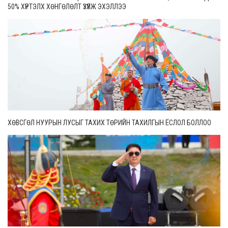
50% ХҮРТЭЛХ ХӨНГӨЛӨЛТ ҮЗҮҮЛЖ ЭХЭЛЛЭЭ
ХӨВСГӨЛ НУУРЫН ЛУСЫГ ТАХИХ ТӨРИЙН ТАХИЛГЫН ЁСЛОЛ БОЛЛОО