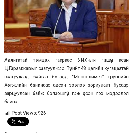
Авлигатай тэмцэх газраас УИХ-ын гишүүн асан
Ц.Гарамжавыг саатуулжээ. Түүнийг 48 цагийн хугацаатай
саатуулаад байгаа бөгөөд “Монполимет” группийн
Хөгжлийн банкнаас авсан зээлээ зориулалт бусаар
зарцуулсан байж болзошгүй гэж үзсэн гэх мэдээлэл
байна.
Post Views:
926