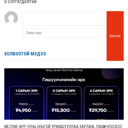
0 cэтгэгдэлтэй
Илгээх
ХОЛБООТОЙ МЭДЭЭ
MEZONE APP ЗУНЫ ОНЦГОЙ УРАМШУУЛЛАА ЗАРЛАЖ, ГИШҮҮНЧЛЭЛДЭЭ