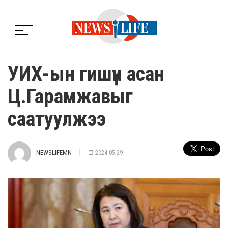
УИХ-ын гишүүн асан
Ц.Гарамжавыг
саатуулжээ
NEWSLIFEMN
2024-05-29