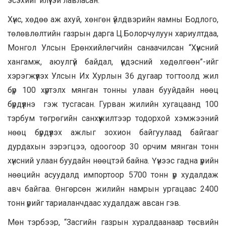
эсэхийг илүүтэй лавласан.
Хүнс, хөдөө аж ахуй, хөнгөн үйлдвэрийн яамны Бодлого,
төлөвлөлтийн газрын дарга Ц.Болорчулуун хариултдаа,
Монгол Улсын Ерөнхийлөгчийн санаачилсан “Хүнсний
хангамж, аюулгүй байдал, үндэсний хөдөлгөөн”-ийг
хэрэгжүүлэх Улсын Их Хурлын 36 дугаар тогтоолд жил
бүр 100 хүртэлх мянган тонны улаан бууйдайн нөөц
бүрдүүлнэ гэж тусгасан. Гурван жилийн хугацаанд 100
тэрбум төгрөгийн санхүүжилтээр тодорхой хэмжээний
нөөц бүрдүүлэх ажлыг зохион байгуулаад байгааг
дурдахын зэрэгцээ, одоогоор 30 орчим мянган тонн
хүнсний улаан буудайн нөөцтэй байна. Үүнээс гадна үрийн
нөөцийн асуудалд импортоор 5700 тонн үр худалдаж
авч байгаа. Өнгөрсөн жилийн намрын ургацаас 2400
тонн үрийг тариаланчдаас худалдаж авсан гэв.
Мөн тэрбээр, “Засгийн газрын хуралдаанаар төсвийн