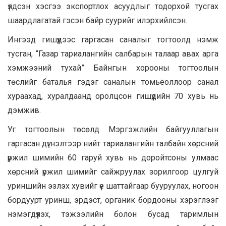
үлдсэн хэсгээ экспортлох асуудлыг тодорхой тусгах
шаардлагатай гэсэн байр суурийг илэрхийлсэн.
Ингээд гишүүдээс гаргасан саналыг тогтоолд нэмж
тусган, “Газар тариалангийн салбарын талаар авах арга
хэмжээний тухай” Байнгын хорооны тогтоолын
төслийг баталья гэдэг саналын томьёоллоор санал
хураахад, хуралдаанд оролцсон гишүүдийн 70 хувь нь
дэмжив.
Уг тогтоолын төсөлд Мэргэжлийн байгууллагын
гаргасан дүгнэлтээр нийт тариалангийн талбайн хөрсний
үржил шимийн 60 гаруй хувь нь доройтсоны улмаас
хөрсний үржил шимийг сайжруулах зорилгоор цулгуй
уриншийн эзлэх хувийг үе шаттайгаар бууруулах, ногоон
бордуурт уринш, эрдэст, органик бордооны хэрэглээг
нэмэгдүүлэх, тэжээлийн болон бусад таримлын