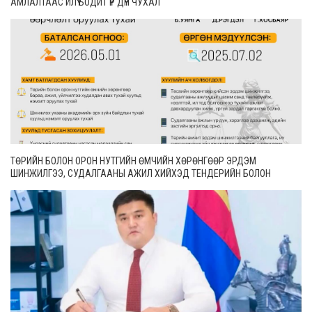
АМЛАЛТААС ИЛҮҮ БОДИТ ҮР ДҮН ЧУХАЛ
ТӨРИЙН БОЛОН ОРОН НУТГИЙН ӨМЧИЙН ХӨРӨНГӨӨР ЭРДЭМ
ШИНЖИЛГЭЭ, СУДАЛГААНЫ АЖИЛ ХИЙХЭД ТЕНДЕРИЙН БОЛОН
ГҮЙЦЭТГЭЛИЙН БАТАЛГАА ГАРГАХГҮЙ