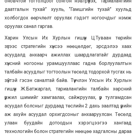
оновчтой тогтолцоог сонгон нэвтрүүлэх, “Тариалангийн
даатгалын тухай” хууль, “Гамшгийн тухай” хуульд
холбогдох өөрчлөлт оруулах гэдэгт ногоочдыг нэмж
оруулах санал гаргав.
Харин Улсын Их Хурлын гишүүн Ц.Туваан төрийн
зүгээс стратегийн хүнсээ нөөцөлдөг, эрсдэлээ хаах
асуудалд анхаарч ажиллах шаардлагатайг дурдаад
хүнсний ногооны урамшууллаас гадна борлуулалтын
талбайн асуудлыг тогтоолын төсөлд тодорхой тусгах нь
зүйтэй гэсэн саналтай байв. Түүнчлэн Улсын Их Хурлын
гишүүн Ж.Батжаргал, тариалангийн талбайн хөрсний
үржил шимийг хамгаалах, сайжруулах, үр тулгамдсан
асуудал болсныг дурдаад төслийн 2 дахь заалтад үрийн
аж ахуйн асуудал орхигдсоныг анхааруулсан. Төсөлд
улаан буудайн дотоодын хэрэгцээгээ хангаад
технологийн болон стратегийн нөөцөө хадгалсны дараа