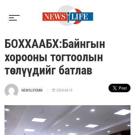
БОХХААБХ:Байнгын
хорооны тогтоолын
төслүүдийг батлав
NEWSLIFEMN
2024-04-15