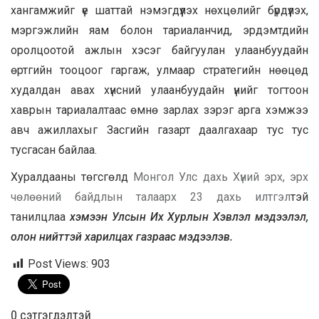
хангамжийг үе шаттай нэмэгдүүлэх нөхцөлийг бүрдүүлэх,
мэргэжлийн яам болон тариаланчид, эрдэмтдийн
оролцоотой ажлын хэсэг байгуулан улаанбуудайн
өртгийн тооцоог гаргаж, улмаар стратегийн нөөцөд
худалдан авах хүнсний улаанбуудайн үнийг тогтоон
хаврын тариалалтаас өмнө зарлах зэрэг арга хэмжээ
авч ажиллахыг Засгийн газарт даалгахаар тус тус
тусгасан байлаа.
Хуралдааны төгсгөлд
Монгол Улс дахь Хүний эрх, эрх
чөлөөний байдлын талаарх 23 дахь илтгэл
тэй
танилцлаа
хэмээн Улсын Их Хурлын Хэвлэл мэдээлэл,
олон нийттэй харилцах газраас мэдээлэв.
Post Views:
903
0 cэтгэгдэлтэй