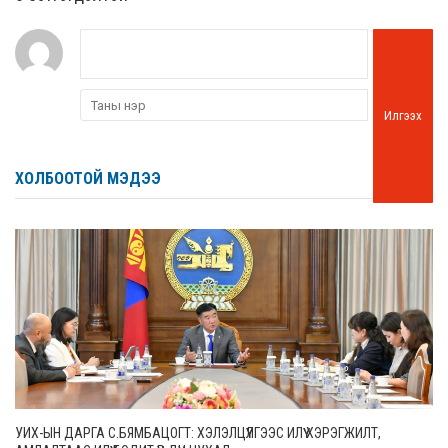
Илгээх
ХОЛБООТОЙ МЭДЭЭ
УИХ-ЫН ДАРГА С.БЯМБАЦОГТ: ХЭЛЭЛЦҮҮЛГЭЭС ИЛҮҮ ХЭРЭГЖИЛТ,