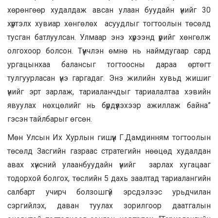
хөрөнгөөр худалдаж авсан улаан буудайн үнийг 30
хүртэлх хувиар хөнгөлөх асуудлыг тогтоолын төсөлд
тусган батлуулсан. Улмаар энэ хүрээнд үрийг хөнгөлж
олгохоор болсон. Түүнчлэн өмнө нь наймдугаар сард
ургацынхаа балансыг тогтоосны дараа өртөгт
тулгуурласан үнэ гаргадаг. Энэ жилийн хувьд жишиг
үнийг эрт зарлаж, тариаланчдыг тариалалтаа хэвийн
явуулах нөхцөлийг нь бүрдүүлэхээр ажиллаж байна”
гэсэн тайлбарыг өгсөн.
Мөн Улсын Их Хурлын гишүүн Г.Дамдинням тогтоолын
төсөлд Засгийн газраас стратегийн нөөцөд худалдан
авах хүнсний улаанбуудайн үнийг зарлах хугацааг
тодорхой болгох, төслийн 5 дахь заалтад тариалангийн
салбарт учирч болзошгүй эрсдэлээс урьдчилан
сэргийлэх, даван туулах зорилгоор даатгалын