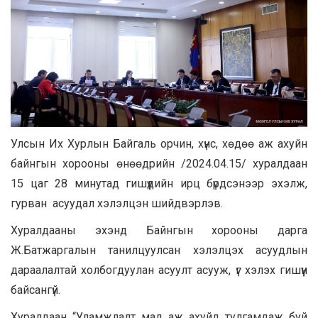
Улсын Их Хурлын Байгаль орчин, хүнс, хөдөө аж ахуйн
байнгын хорооны өнөөдрийн /2024.04.15/ хуралдаан
15 цаг 28 минутад гишүүдийн ирц бүрдсэнээр эхэлж,
гурван асуудал хэлэлцэн шийдвэрлэв.
Хуралдааны эхэнд Байнгын хорооны дарга
Ж.Батжаргалын танилцуулсан хэлэлцэх асуудлын
дараалалтай холбогдуулан асуулт асууж, үг хэлэх гишүүн
байсангүй.
Хуралдаан “Уламжлалт мал аж ахуйд тулгамдаж буй