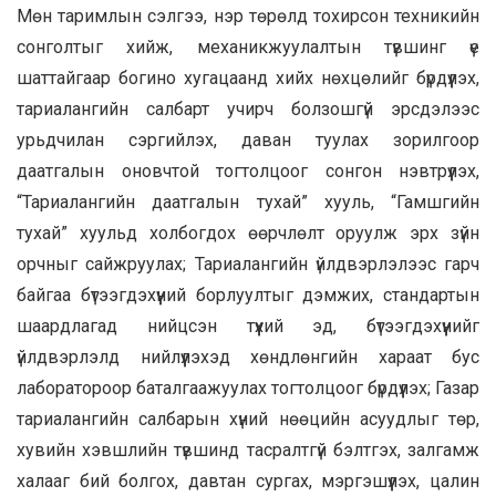
Мөн таримлын сэлгээ, нэр төрөлд тохирсон техникийн
сонголтыг хийж, механикжуулалтын түвшинг үе
шаттайгаар богино хугацаанд хийх нөхцөлийг бүрдүүлэх,
тариалангийн салбарт учирч болзошгүй эрсдэлээс
урьдчилан сэргийлэх, даван туулах зорилгоор
даатгалын оновчтой тогтолцоог сонгон нэвтрүүлэх,
“Тариалангийн даатгалын тухай” хууль, “Гамшгийн
тухай” хуульд холбогдох өөрчлөлт оруулж эрх зүйн
орчныг сайжруулах; Тариалангийн үйлдвэрлэлээс гарч
байгаа бүтээгдэхүүний борлуултыг дэмжих, стандартын
шаардлагад нийцсэн түүхий эд, бүтээгдэхүүнийг
үйлдвэрлэлд нийлүүлэхэд хөндлөнгийн хараат бус
лаборатороор баталгаажуулах тогтолцоог бүрдүүлэх; Газар
тариалангийн салбарын хүний нөөцийн асуудлыг төр,
хувийн хэвшлийн түвшинд тасралтгүй бэлтгэх, залгамж
халааг бий болгох, давтан сургах, мэргэшүүлэх, цалин