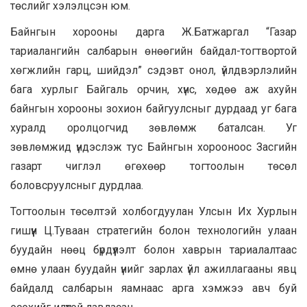
төслийг хэлэлцсэн юм.
Байнгын хорооны дарга Ж.Батжаргал “Газар
тариалангийн салбарын өнөөгийн байдал-тогтвортой
хөгжлийн гарц, шийдэл” сэдэвт онол, үйлдвэрлэлийн
бага хурлыг Байгаль орчин, хүнс, хөдөө аж ахуйн
байнгын хорооны зохион байгуулсныг дурдаад уг бага
хуралд оролцогчид зөвлөмж баталсан. Уг
зөвлөмжид үндэслэж тус Байнгын хорооноос Засгийн
газарт чиглэл өгөхөөр тогтоолын төсөл
боловсруулсныг дурдлаа.
Тогтоолын төсөлтэй холбогдуулан Улсын Их Хурлын
гишүүн Ц.Туваан стратегийн болон технологийн улаан
буудайн нөөц бүрдүүлэлт болон хаврын тариалалтаас
өмнө улаан буудайн үнийг зарлах үйл ажиллагааны явц
байдалд салбарын яамнаас арга хэмжээ авч буй