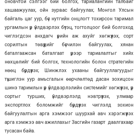
оновчтой сэлгээг бий болгох, тариалангийн талбайг
хашаажуулах, ойн зурвас байгуулах; Монгол Улсын
байгаль цаг уур, бүс нутгийн онцлогт тохирсон таримал
ургамлын үр үйлдвэрлэх бүтэц, тогтолцоог бий болгоход
чиглэгдсэн анхдагч үрийн аж ахуйг хөгжүүлэх, сорт
сорилтын төвүүдийг бүсчилэн байгуулах, хянан
баталгаажсан баталгаат үрээр тариалалтыг хийх
нөхцөлийг бий болгох, технологийн болон стратегийн
нөөц бүрдүүлэх; Шинжлэх ухааны байгууллагуудыг
түшиглэн уур амьсгалын өөрчлөлтөд дасан зохицсон
шинэ таримлын үр үйлдвэрлэлийн системийг хөгжүүлэх, үр
сортыг турших, үйлдвэрлэлд нэвтрүүлэх, улмаар
экспортлох боломжийг бүрдүүлэх чиглэлд зохион
байгуулалтын арга хэмжээг шуурхай авч хэрэгжүүлэх
арга хэмжээ авч ажиллахыг Засгийн газарт даалгахаар
тусасан байв.