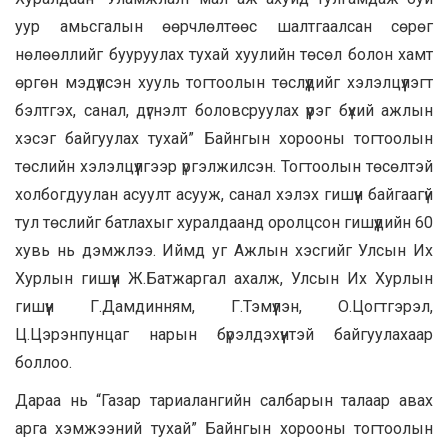
уур амьсгалын өөрчлөлтөөс шалтгаалсан сөрөг
нөлөөллийг бууруулах тухай хуулийн төсөл болон хамт
өргөн мэдүүлсэн хууль тогтоолын төслүүдийг хэлэлцүүлэгт
бэлтгэх, санал, дүгнэлт боловсруулах үүрэг бүхий ажлын
хэсэг байгуулах тухай” Байнгын хорооны тогтоолын
төслийн хэлэлцүүлгээр үргэлжилсэн. Тогтоолын төсөлтэй
холбогдуулан асуулт асууж, санал хэлэх гишүүн байгаагүй
тул төслийг батлахыг хуралдаанд оролцсон гишүүдийн 60
хувь нь дэмжлээ. Иймд уг Ажлын хэсгийг Улсын Их
Хурлын гишүүн Ж.Батжаргал ахалж, Улсын Их Хурлын
гишүүн Г.Дамдинням, Г.Тэмүүлэн, О.Цогтгэрэл,
Ц.Цэрэнпунцаг нарын бүрэлдэхүүнтэй байгуулахаар
боллоо.
Дараа нь “Газар тариалангийн салбарын талаар авах
арга хэмжээний тухай” Байнгын хорооны тогтоолын