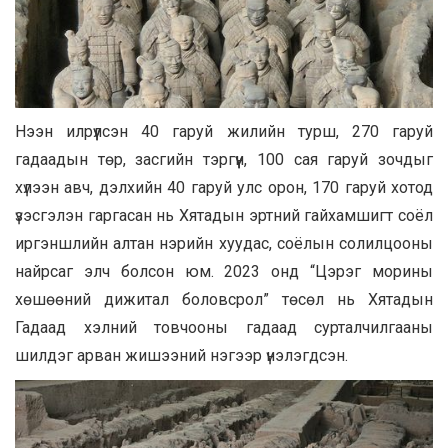
Нээн илрүүлсэн 40 гаруй жилийн турш, 270 гаруй
гадаадын төр, засгийн тэргүүн, 100 сая гаруй зочдыг
хүлээн авч, дэлхийн 40 гаруй улс орон, 170 гаруй хотод
үзэсгэлэн гаргасан нь Хятадын эртний гайхамшигт соёл
иргэншлийн алтан нэрийн хуудас, соёлын солилцооны
найрсаг элч болсон юм. 2023 онд “Цэрэг морины
хөшөөний дижитал боловсрол” төсөл нь Хятадын
Гадаад хэлний товчооны гадаад сурталчилгааны
шилдэг арван жишээний нэгээр үнэлэгдсэн.