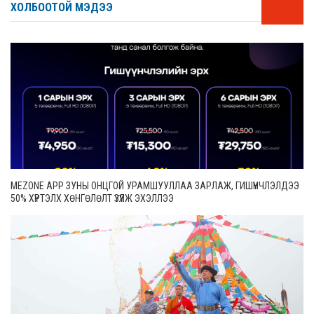
ХОЛБООТОЙ МЭДЭЭ
MEZONE APP ЗУНЫ ОНЦГОЙ УРАМШУУЛЛАА ЗАРЛАЖ, ГИШҮҮНЧЛЭЛДЭЭ
50% ХҮРТЭЛХ ХӨНГӨЛӨЛТ ҮЗҮҮЛЖ ЭХЭЛЛЭЭ