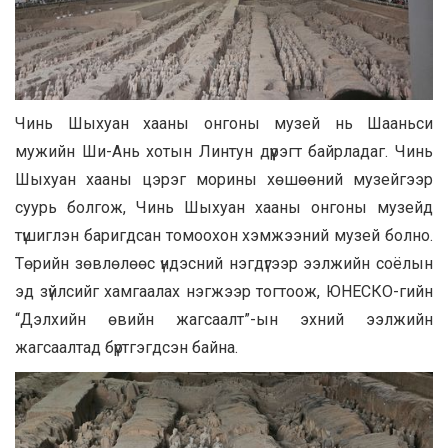
Чинь Шыхуан хааны онгоны музей нь Шааньси
мужийн Ши-Ань хотын Линтун дүүрэгт байрладаг. Чинь
Шыхуан хааны цэрэг морины хөшөөний музейгээр
суурь болгож, Чинь Шыхуан хааны онгоны музейд
түшиглэн баригдсан томоохон хэмжээний музей болно.
Төрийн зөвлөлөөс үндэсний нэгдүгээр ээлжийн соёлын
эд зүйлсийг хамгаалах нэгжээр тогтоож, ЮНЕСКО-гийн
“Дэлхийн өвийн жагсаалт”-ын эхний ээлжийн
жагсаалтад бүртгэгдсэн байна.