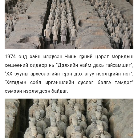
1974 онд хайн илрүүлсэн Чинь гүрний цэрэг морьдын
хөшөөний олдвор нь “Дэлхийн найм дахь гайхамшиг”,
“ХХ зууны археологийн түүхэн дэх агуу нээлтүүдийн нэг”,
“Хятадын соёл иргэншлийн сүнслэг бэлгэ тэмдэг”
хэмээн нэрлэгдсэн байдаг.