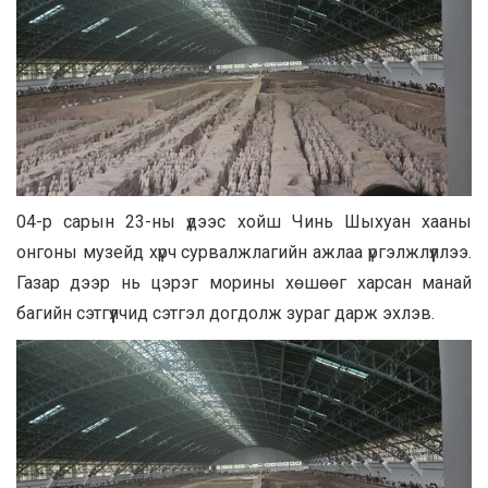
04-р сарын 23-ны үдээс хойш Чинь Шыхуан хааны
онгоны музейд хүрч сурвалжлагийн ажлаа үргэлжлүүллээ.
Газар дээр нь цэрэг морины хөшөөг харсан манай
багийн сэтгүүлчид сэтгэл догдолж зураг дарж эхлэв.