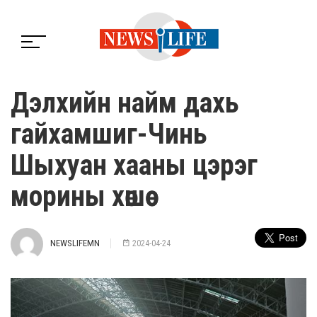
Дэлхийн найм дахь
гайхамшиг-Чинь
Шыхуан хааны цэрэг
морины хөшөө
NEWSLIFEMN
2024-04-24