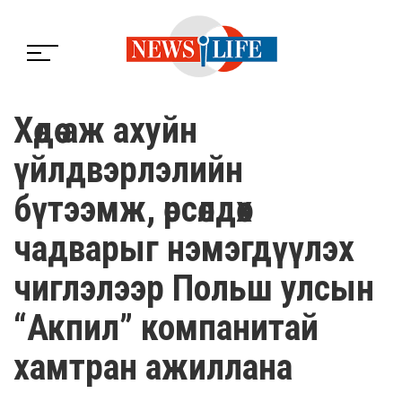
Хөдөө аж ахуйн
үйлдвэрлэлийн
бүтээмж, өрсөлдөх
чадварыг нэмэгдүүлэх
чиглэлээр Польш улсын
“Акпил” компанитай
хамтран ажиллана