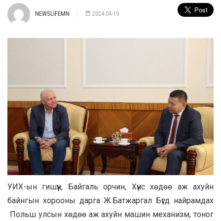
NEWSLIFEMN
2024-04-19
УИХ-ын гишүүн, Байгаль орчин, Хүнс хөдөө аж ахуйн
байнгын хорооны дарга Ж.Батжаргал Бүгд найрамдах
Польш улсын хөдөө аж ахуйн машин механизм, тоног