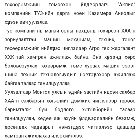
төхөөрөмжийн томоохон үйлдвэрлэгч “Акпил”
компанийн ТУЗ-ийн дарга ноён Казимерз Аниолыг
хүлээн авч уулзлаа.
Тус компани нь манай орны нөхцөлд тохирсон ХАА-н
зориулалттай машин механизм, техник, тоног
төхөөрөмжийг нийлүүлэх чиглэлээр Агро тех жаргалант
ХХК-тай хамтран ажиллаж байна. Энэ хүрээнд хөрс
боловсруулах төхөөрөмж, төмс хураах машин зэрэг
шинэ техник технологиудыг нэвтрүүлэхээр ажиллаж
байгаа талаар танилцууллаа.
Уулзалтаар Монгол улсын эдийн засгийн үндсэн салбар
ХАА-н салбарын хөгжлийг дэмжих чиглэлээр төрөөс
баримталж буй бодлого, хөтөлбөрийн талаар
танилцуулан, хөдөө аж ахуйн үйлдвэрлэлийн бүтээмж,
өрсөлдөх чадварыг нэмэгдүүлэх чиглэлээр цаашид
хамтран ажиллахаа илэрхийллээ.