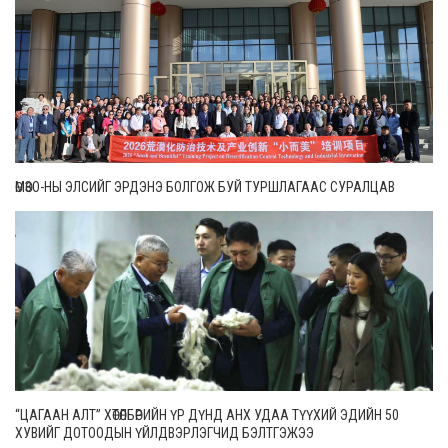
ӨМӨЗО-НЫ ЭЛСИЙГ ЭРДЭНЭ БОЛГОЖ БУЙ ТУРШЛАГААС СУРАЛЦАВ
“ЦАГААН АЛТ” ХӨТӨЛБӨРИЙН ҮР ДҮНД АНХ УДАА ТҮҮХИЙ ЭДИЙН 50
ХУВИЙГ ДОТООДЫН ҮЙЛДВЭРЛЭГЧИД БЭЛТГЭЖЭЭ