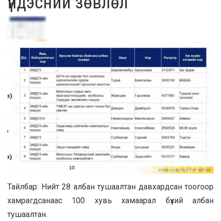
үндэсний зөвлөл
Тайлбар: Нийт 28 албан тушаалтан давхардсан тоогоор
хамрагдсанаас 100 хувь хамаарал бүхий албан
тушаалтан.