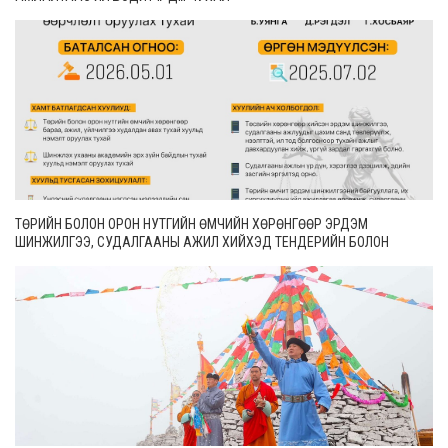
ТӨРИЙН БОЛОН ОРОН НУТГИЙН ӨМЧИЙН ХӨРӨНГӨӨР ЭРДЭМ
ШИНЖИЛГЭЭ, СУДАЛГААНЫ АЖИЛ ХИЙХЭД ТЕНДЕРИЙН БОЛОН
ГҮЙЦЭТГЭЛИЙН БАТАЛГАА ГАРГАХГҮЙ