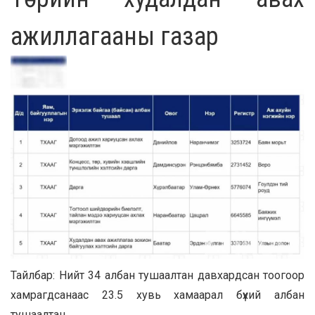
ажиллагааны газар
Тайлбар: Нийт 34 албан тушаалтан давхардсан тоогоор
хамрагдсанаас 23.5 хувь хамаарал бүхий албан
тушаалтан.