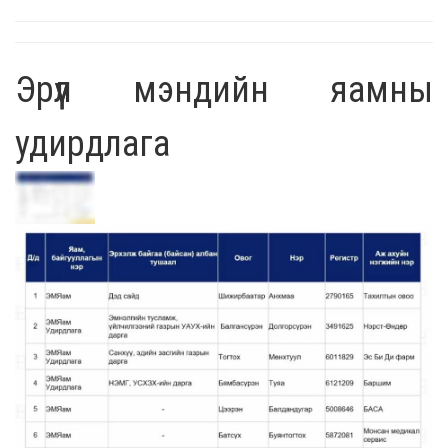
Эрүүл мэндийн яамны
удирдлага