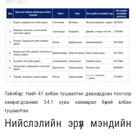
Тайлбар: Нийт 41 албан тушаалтан давхардсан тоогоор
хамрагдсанаас 34.1 хувь хамаарал бүхий албан
тушаалтан.
Нийслэлийн эрүүл мэндийн