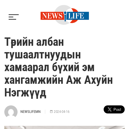
Төрийн албан
тушаалтнуудын
хамаарал бүхий эм
хангамжийн Аж Ахуйн
Нэгжүүд
NEWSLIFEMN
2024-04-16