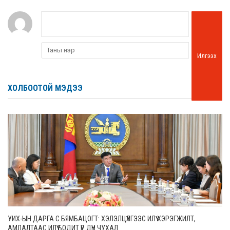
Илгээх
ХОЛБООТОЙ МЭДЭЭ
УИХ-ЫН ДАРГА С.БЯМБАЦОГТ: ХЭЛЭЛЦҮҮЛГЭЭС ИЛҮҮ ХЭРЭГЖИЛТ,
АМЛАЛТААС ИЛҮҮ БОДИТ ҮР ДҮН ЧУХАЛ