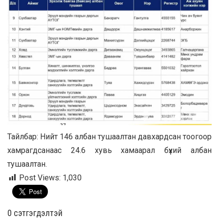
Тайлбар: Нийт 146 албан тушаалтан давхардсан тоогоор
хамрагдсанаас 24.6 хувь хамаарал бүхий албан
тушаалтан.
Post Views:
1,030
0 cэтгэгдэлтэй