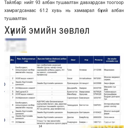
Тайлбар: нийт 93 албан тушаалтан давхардсан тоогоор
хамрагдсанаас 61.2 хувь нь хамаарал бүхий албан
тушаалтан.
Хүний эмийн зөвлөл