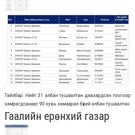
Тайлбар: Нийт 31 албан тушаалтан давхардсан тоогоор
хамрагдсанаас 90 хувь хамаарал бүхий албан тушаалтан.
Гаалийн ерөнхий газар