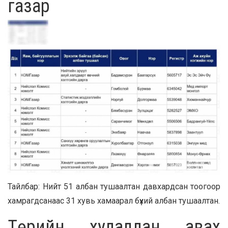
газар
Тайлбар: Нийт 51 албан тушаалтан давхардсан тоогоор
хамрагдсанаас 31 хувь хамаарал бүхий албан тушаалтан.
Төрийн худалдан авах