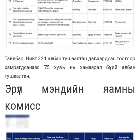
Тайлбар: Нийт 321 албан тушаалтан давхардсан тоогоор
хамрагдсанаас 75 хувь нь хамаарал бүхий албан
тушаалтан.
Эрүүл мэндийн яамны
комисс