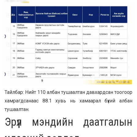
Тайлбар: Нийт 110 албан тушаалтан давхардсан тоогоор
хамрагдсанаас 88.1 хувь нь хамаарал бүхий албан
тушаалтан.
Эрүүл мэндийн даатгалын