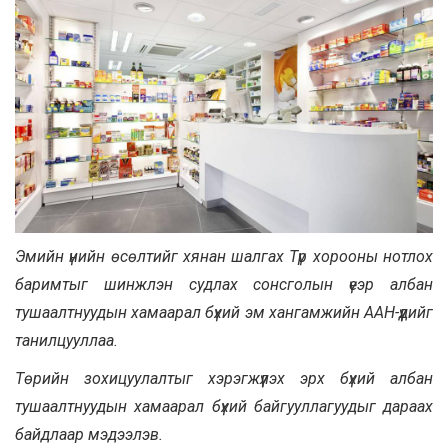
Эмийн үнийн өсөлтийг хянан шалгах Түр хорооны нотлох
баримтыг шинжлэн судлах сонсголын үеэр албан
тушаалтнуудын хамаарал бүхий эм хангамжийн ААН-үүдийг
танилцууллаа.
Төрийн зохицуулалтыг хэрэгжүүлэх эрх бүхий албан
тушаалтнуудын хамаарал бүхий байгууллагуудыг дараах
байдлаар мэдээлэв.