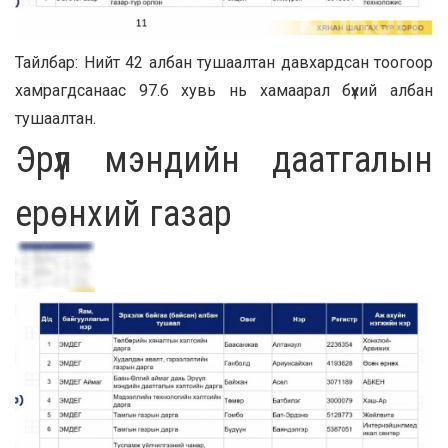
Тайлбар: Нийт 42 албан тушаалтан давхардсан тоогоор
хамрагдсанаас 97.6 хувь нь хамаарал бүхий албан
тушаалтан.
Эрүүл мэндийн даатгалын
ерөнхий газар