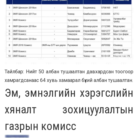
Тайлбар: Нийт 50 албан тушаалтан давхардсан тоогоор
хамрагдсанаас 64 хувь хамаарал бүхий албан тушаалтан.
Эм, эмнэлгийн хэрэгслийн
хяналт зохицуулалтын
газрын комисс