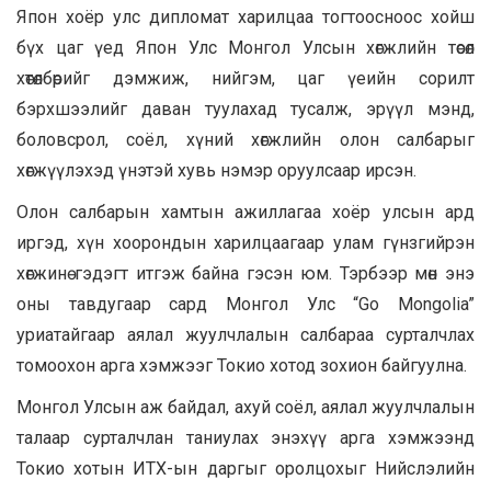
Япон хоёр улс дипломат харилцаа тогтоосноос хойш
бүх цаг үед Япон Улс Монгол Улсын хөгжлийн төсөл
хөтөлбөрийг дэмжиж, нийгэм, цаг үеийн сорилт
бэрхшээлийг даван туулахад тусалж, эрүүл мэнд,
боловсрол, соёл, хүний хөгжлийн олон салбарыг
хөгжүүлэхэд үнэтэй хувь нэмэр оруулсаар ирсэн.
Олон салбарын хамтын ажиллагаа хоёр улсын ард
иргэд, хүн хоорондын харилцаагаар улам гүнзгийрэн
хөгжинө гэдэгт итгэж байна гэсэн юм. Тэрбээр мөн энэ
оны тавдугаар сард Монгол Улс “Go Mongolia”
уриатайгаар аялал жуулчлалын салбараа сурталчлах
томоохон арга хэмжээг Токио хотод зохион байгуулна.
Монгол Улсын аж байдал, ахуй соёл, аялал жуулчлалын
талаар сурталчлан таниулах энэхүү арга хэмжээнд
Токио хотын ИТХ-ын даргыг оролцохыг Нийслэлийн