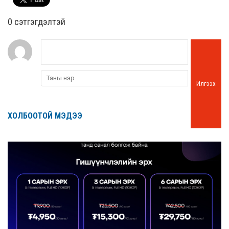
0 cэтгэгдэлтэй
Илгээх
ХОЛБООТОЙ МЭДЭЭ