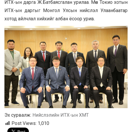
ИТХ-ын дарга Ж.Батбаясгалан урилаа. Мөн Токио хотын
ИТХ-ын даргыг Монгол Улсын нийслэл Улаанбаатар
хотод айлчлал хийхийг албан ёсоор урив.
Эх сурвалж:
Нийслэлийн ИТХ-ын ХМТ
Post Views:
1,010