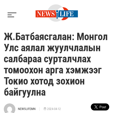
Ж.Батбаясгалан: Монгол
Улс аялал жуулчлалын
салбараа сурталчлах
томоохон арга хэмжээг
Токио хотод зохион
байгуулна
NEWSLIFEMN
2024-04-12