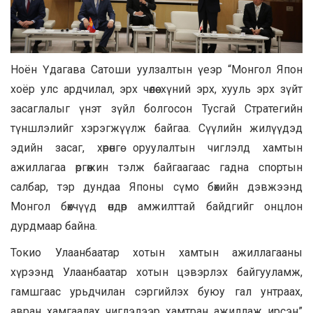
Ноён Үдагава Сатоши уулзалтын үеэр “Монгол Япон
хоёр улс ардчилал, эрх чөлөө хүний эрх, хууль эрх зүйт
засаглалыг үнэт зүйл болгосон Тусгай Стратегийн
түншлэлийг хэрэгжүүлж байгаа. Сүүлийн жилүүдэд
эдийн засаг, хөрөнгө оруулалтын чиглэлд хамтын
ажиллагаа өргөжин тэлж байгаагаас гадна спортын
салбар, тэр дундаа Японы сүмо бөхийн дэвжээнд
Монгол бөхчүүд өндөр амжилттай байдгийг онцлон
дурдмаар байна.
Токио Улаанбаатар хотын хамтын ажиллагааны
хүрээнд Улаанбаатар хотын цэвэрлэх байгууламж,
гамшгаас урьдчилан сэргийлэх буюу гал унтраах,
авран хамгаалах чиглэлээр хамтран ажиллаж ирсэн”