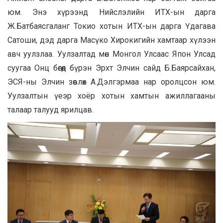
юм. Энэ хүрээнд Нийслэлийн ИТХ-ын дарга
Ж.Батбаясгаланг Токио хотын ИТХ-ын дарга Үдагава
Сатоши, дэд дарга Масүко Хирокигийн хамтаар хүлээн
авч уулзлаа. Уулзалтад мөн Монгол Улсаас Япон Улсад
суугаа Онц бөгөөд бүрэн Эрхт Элчин сайд Б.Баярсайхан,
ЭСЯ-ны Элчин зөвлөх А.Дэлгэрмаа нар оролцсон юм.
Уулзалтын үеэр хоёр хотын хамтын ажиллагааны
талаар талууд ярилцав.