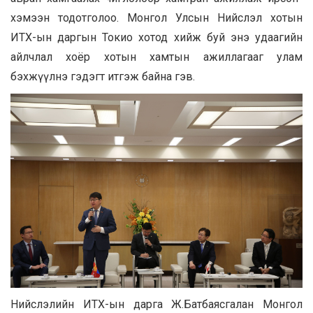
хэмээн тодотголоо. Монгол Улсын Нийслэл хотын
ИТХ-ын даргын Токио хотод хийж буй энэ удаагийн
айлчлал хоёр хотын хамтын ажиллагааг улам
бэхжүүлнэ гэдэгт итгэж байна гэв.
Нийслэлийн ИТХ-ын дарга Ж.Батбаясгалан Монгол