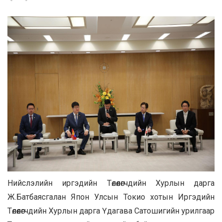
Нийслэлийн иргэдийн Төлөөлөгчдийн Хурлын дарга
Ж.Батбаясгалан Япон Улсын Токио хотын Иргэдийн
Төлөөлөгчдийн Хурлын дарга Үдагава Сатошигийн урилгаар