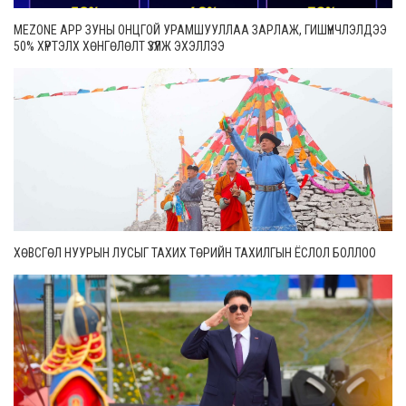
MEZONE APP ЗУНЫ ОНЦГОЙ УРАМШУУЛЛАА ЗАРЛАЖ, ГИШҮҮНЧЛЭЛДЭЭ
50% ХҮРТЭЛХ ХӨНГӨЛӨЛТ ҮЗҮҮЛЖ ЭХЭЛЛЭЭ
ХӨВСГӨЛ НУУРЫН ЛУСЫГ ТАХИХ ТӨРИЙН ТАХИЛГЫН ЁСЛОЛ БОЛЛОО