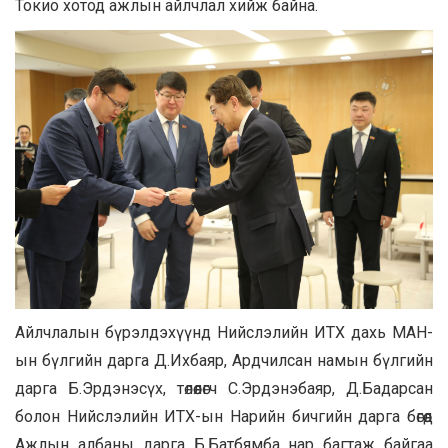
Токио хотод ажлын айлчлал хийж байна.
Айлчлалын бүрэлдэхүүнд Нийслэлийн ИТХ дахь МАН-
ын бүлгийн дарга Д.Ихбаяр, Ардчилсан намын бүлгийн
дарга Б.Эрдэнэсүх, төлөөлөгч С.Эрдэнэбаяр, Д.Бадарсан
болон Нийслэлийн ИТХ-ын Нарийн бичгийн дарга бөгөөд
Ажлын албаны дарга Б.Батбямба нар багтаж байгаа