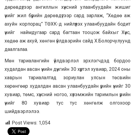
дөрөвдүгээр ангиллын хүнсний улаанбуудайн жишиг
үнийг жил бүрийн дөрөвдүгээр сард зарлаж, “Хөдөө аж
ахуйн корпорац” ТӨХК-д нийлүүлэх улаанбуудайн бодит
үнийг наймдугаар сард багтаан тооцож байхыг Хүнс,
хөдөө аж ахуй, хөнгөн үйлдвэрийн сайд Х.Болорчулуунд
даалгалаа.
Мөн тариалангийн үйлдвэрлэл эрхлэгчдэд бордоо
худалдан авсан үнийн дүнгийн 30 хүртэл хувиар, 2024 оны
хаврын тариалалтад зориулан улсын төсвийн
хөрөнгөөр худалдан авсан улаанбуудайн үрийн үнийг 30
хувиар, төмс, хүнсний ногоо, хүлэмжийн таримлын үрийн
үнийг 80 хувиар тус тус хөнгөлж олгохоор
шийдвэрлэлээ.
Post Views:
1,054