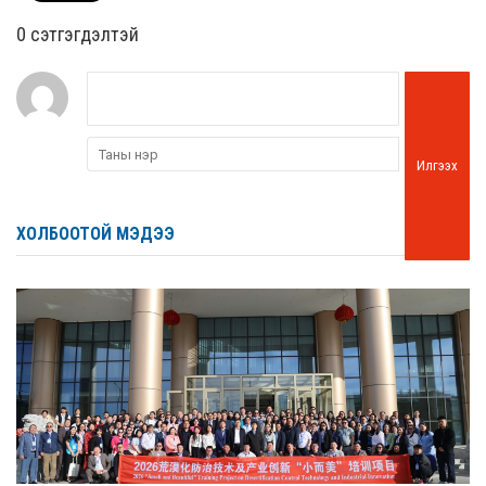
0 cэтгэгдэлтэй
Илгээх
ХОЛБООТОЙ МЭДЭЭ