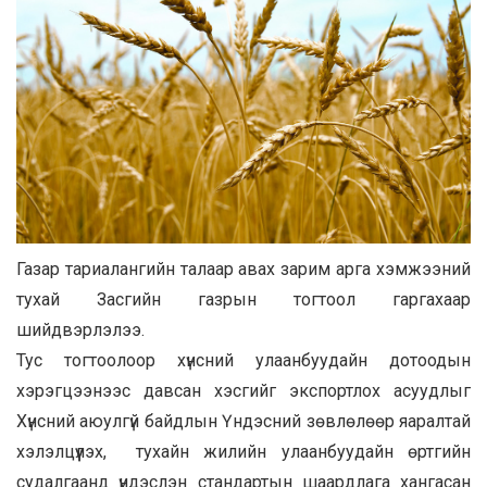
Газар тариалангийн талаар авах зарим арга хэмжээний
тухай Засгийн газрын тогтоол гаргахаар
шийдвэрлэлээ.
Тус тогтоолоор хүнсний улаанбуудайн дотоодын
хэрэгцээнээс давсан хэсгийг экспортлох асуудлыг
Хүнсний аюулгүй байдлын Үндэсний зөвлөлөөр яаралтай
хэлэлцүүлэх, тухайн жилийн улаанбуудайн өртгийн
судалгаанд үндэслэн стандартын шаардлага хангасан