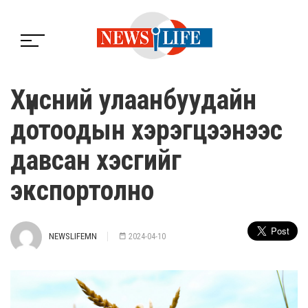
Хүнсний улаанбуудайн
дотоодын хэрэгцээнээс
давсан хэсгийг
экспортолно
NEWSLIFEMN
2024-04-10