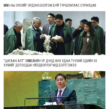
ӨМӨЗО-НЫ ЭЛСИЙГ ЭРДЭНЭ БОЛГОЖ БУЙ ТУРШЛАГААС СУРАЛЦАВ
“ЦАГААН АЛТ” ХӨТӨЛБӨРИЙН ҮР ДҮНД АНХ УДАА ТҮҮХИЙ ЭДИЙН 50
ХУВИЙГ ДОТООДЫН ҮЙЛДВЭРЛЭГЧИД БЭЛТГЭЖЭЭ