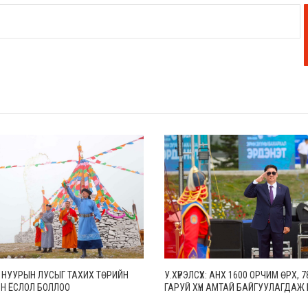
 НУУРЫН ЛУСЫГ ТАХИХ ТӨРИЙН
У.ХҮРЭЛСҮХ: АНХ 1600 ОРЧИМ ӨРХ, 7
Н ЁСЛОЛ БОЛЛОО
ГАРУЙ ХҮН АМТАЙ БАЙГУУЛАГДАЖ
ЭРДЭНЭТ ХОТ ӨНӨӨДӨР 30 МЯНГА 