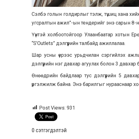
Сэлбэ голын голдирлыг тэлж, түшиц хана хий
угсралтын ажил”-ын тендерийг энэ сарын 8-н
Үүнтэй холбоотойгоор Улаанбаатар хотын Ер
“S’Outlets” дэлгүүрийн талбайд ажиллалаа.
Шар усны үерээс урьдчилан сэргийлэх ажлы
дэлгүүрийн нэг давхар агуулах болон 3 давхар 
Өнөөдрийн байдлаар тус дэлгүүрийн 5 давх
үргэлжилж байна. Энэ барилгыг нурааснаар хо
Post Views:
931
0 cэтгэгдэлтэй