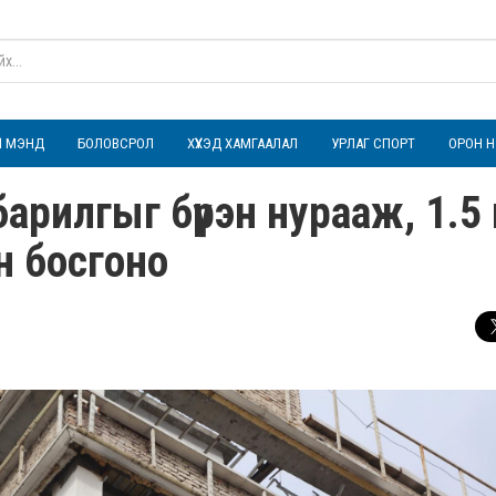
ҮЛ МЭНД
БОЛОВСРОЛ
ХҮҮХЭД ХАМГААЛАЛ
УРЛАГ СПОРТ
ОРОН Н
 барилгыг бүрэн нурааж, 1.5
н босгоно