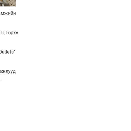
Баян-Өлгий аймгийн
дараагийн Засаг даргад
ламжийн
Н.Тилеуханы нэр хүчтэй
яригдаж байна
2026-07-30
.Төрхүү
А.Ю.Ивахин: Эрдэнэт
хотын түүх бол бидний
амжилтын түүх
utlets”
2026-07-27
Цэцэрлэгт суралцах
хүүхдүүдийн бүртгэлийг
 ажлууд
наймдугаар сарын 10-23-
ны хооронд Emongolia
.
системээр зохион
2026-07-27
байгуулна