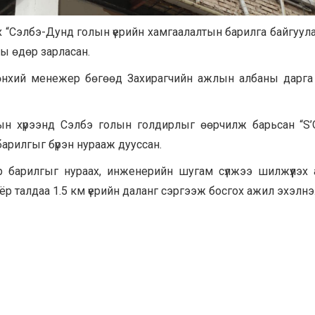
х “Сэлбэ-Дунд голын үерийн хамгаалалтын барилга байгуу
ы өдөр зарласан.
өнхий менежер бөгөөд Захирагчийн ажлын албаны дарга Ц
н хүрээнд Сэлбэ голын голдирлыг өөрчилж барьсан “S’O
барилгыг бүрэн нурааж дууссан.
ар барилгыг нураах, инженерийн шугам сүлжээ шилжүүлэх
ёр талдаа 1.5 км үерийн даланг сэргээж босгох ажил эхэлнэ