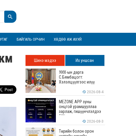
УТАГ
БАЙГАЛЬ ОРЧИН
ХӨДӨӨ АЖ АХУЙ
 км
Шинэ мэдээ
Их уншсан
УИХ-ын дарга
С.Бямбацогт:
Хэлэлцүүлгээс илүү
хэрэгжилт, амлалтаас
илүү бодит үр дүн чухал
2026-08-4
MEZONE APP зуны
онцгой урамшууллаа
зарлаж, гишүүнчлэлдээ
50% хүртэлх хөнгөлөлт
үзүүлж эхэллээ
2026-08-3
Төрийн болон орон