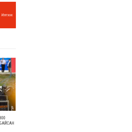
Илгээх
800
 БАЙСАН
ГАРУЙ