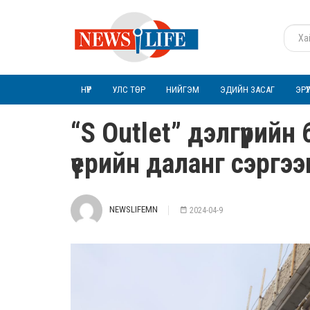
НҮҮР
УЛС ТӨР
НИЙГЭМ
ЭДИЙН ЗАСАГ
ЭРҮ
“S Outlet” дэлгүүрийн
үерийн даланг сэргээ
NEWSLIFEMN
2024-04-9