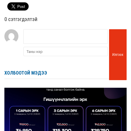
0 cэтгэгдэлтэй
Илгээх
ХОЛБООТОЙ МЭДЭЭ