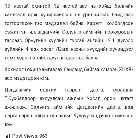
13 настай охинтой 12 настайгаас нь хойш бэлгийн
хавьталд орж, хүчирхийлсэн нь урьдчилсан байдлаар
тогтоогдсон гэх мэдээлэл байна. Хэрэгт холбогдсон
сэжигтэн, яллагдагчийг Сэлэнгэ аймгийн прокурорын
газраас Эрүүгийн хуулийн тусгай ангийн 12.1 дүгээр
зүйлийн 4 дэх хэсэг /Бага насны хүүхдийг хүчиндэх/
гэмт хэрэгт холбогдуулан шалгаж байна.
Хохирогч охин хамгаалах байранд байгаа хэмээн ХНХЯ-
аас мэдэгдсэн юм.
Цагдаагийн ерөнхий газрын дарга, хурандаа
Т.Сүхбалдоор ахлуулсан ажлын хэсэг орон нутагт
ажиллаж, Сэлэнгэ аймгийн Цагдаагийн дарга, дэд
дарга нарын албан тушаалыг бууруулан, өөрчлөн томилсон
юм.
Post Views:
963