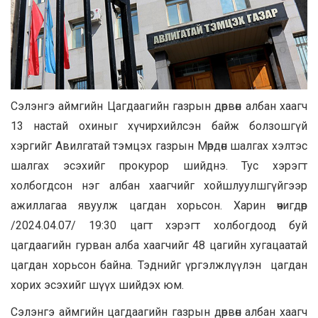
Сэлэнгэ аймгийн Цагдаагийн газрын дөрвөн албан хаагч
13 настай охиныг хүчирхийлсэн байж болзошгүй
хэргийг Авилгатай тэмцэх газрын Мөрдөн шалгах хэлтэс
шалгах эсэхийг прокурор шийднэ. Тус хэрэгт
холбогдсон нэг албан хаагчийг хойшлуулшгүйгээр
ажиллагаа явуулж цагдан хорьсон. Харин өчигдөр
/2024.04.07/ 19:30 цагт хэрэгт холбогдоод буй
цагдаагийн гурван алба хаагчийг 48 цагийн хугацаатай
цагдан хорьсон байна. Тэднийг үргэлжлүүлэн цагдан
хорих эсэхийг шүүх шийдэх юм.
Сэлэнгэ аймгийн цагдаагийн газрын дөрвөн албан хаагч