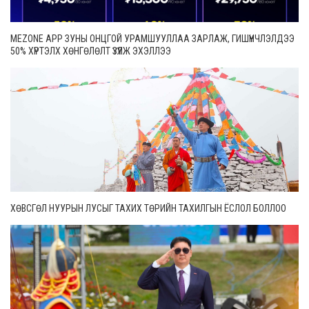
MEZONE APP ЗУНЫ ОНЦГОЙ УРАМШУУЛЛАА ЗАРЛАЖ, ГИШҮҮНЧЛЭЛДЭЭ
50% ХҮРТЭЛХ ХӨНГӨЛӨЛТ ҮЗҮҮЛЖ ЭХЭЛЛЭЭ
ХӨВСГӨЛ НУУРЫН ЛУСЫГ ТАХИХ ТӨРИЙН ТАХИЛГЫН ЁСЛОЛ БОЛЛОО