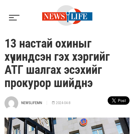
13 настай охиныг
хүчиндсэн гэх хэргийг
АТГ шалгах эсэхийг
прокурор шийднэ
NEWSLIFEMN
2024-04-8