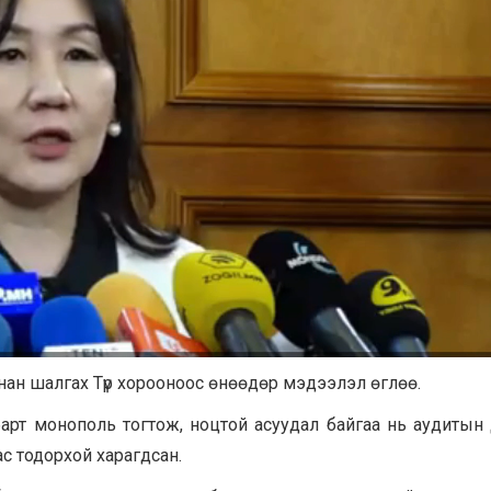
нан шалгах Түр хорооноос өнөөдөр мэдээлэл өглөө.
арт монополь тогтож, ноцтой асуудал байгаа нь аудитын д
с тодорхой харагдсан.