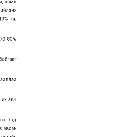
й, хямд
Хөвсгөл нуурын их
дийлэнх
цэвэрлэгээний аяны
хүрээнд 301 тонн хог
19% нь
хаягдлыг төвлөрүүлжээ
2026-07-30
Баян-Өлгий аймгийн
 70-80%
дараагийн Засаг даргад
Н.Тилеуханы нэр хүчтэй
яригдаж байна
2026-07-30
байгааг
А.Ю.Ивахин: Эрдэнэт
хотын түүх бол бидний
амжилтын түүх
дээллээ
2026-07-27
 их авч
на. Тэд
з авсан
 хувийн