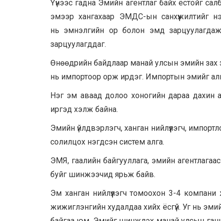
Үүнээс гадна Эмийн агентлаг байх ёстойг сал
эмээр хангахаар ЭМДС-ын санхүүжилтийг нэг
нь эмнэлгийн ор болон эмд зарцуулагдаж
зарцуулагддаг.
Өнөөдрийн байдлаар манай улсын эмийн зах з
нь импортоор орж ирдэг. Импортын эмийг аль
Нэг эм аваад долоо хоногийн дараа дахин ав
иргэд хэлж байна.
Эмийн үйлдвэрлэгч, ханган нийлүүлэгч, импорт
солилцох нэгдсэн систем алга.
ЭМЯ, гаалийн байгууллага, эмийн агентлагаас 
буйг шинжээчид ярьж байв.
Эм ханган нийлүүлэгч томоохон 3-4 компани 
жижиглэнгийн худалдаа хийх ёсгүй. Уг нь эм
байгаа юм. Эмийг шинжлэх манай улсын ганц 