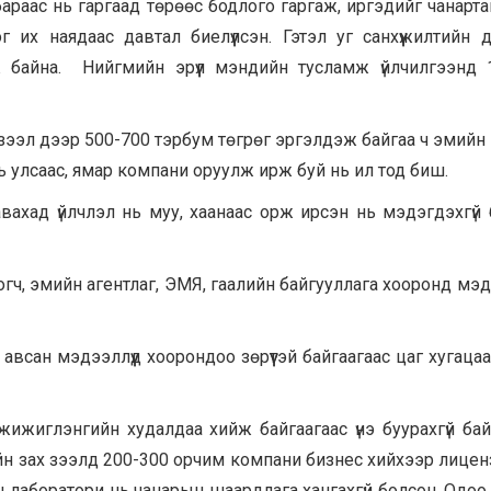
бараас нь гаргаад төрөөс бодлого гаргаж, иргэдийг чанарта
 их наядаас давтал биелүүлсэн. Гэтэл уг санхүүжилтийн 
 байна. Нийгмийн эрүүл мэндийн тусламж үйлчилгээнд 
ээл дээр 500-700 тэрбум төгрөг эргэлдэж байгаа ч эмийн
 улсаас, ямар компани оруулж ирж буй нь ил тод биш.
ахад үйлчлэл нь муу, хаанаас орж ирсэн нь мэдэгдэхгүй 
логч, эмийн агентлаг, ЭМЯ, гаалийн байгууллага хооронд мэ
авсан мэдээллүүд хоорондоо зөрүүтэй байгаагаас цаг хугацаа
жижиглэнгийн худалдаа хийж байгаагаас үнэ буурахгүй бай
ийн зах зээлд 200-300 орчим компани бизнес хийхээр лицен
лаборатори нь чанарын шаардлага хангахгүй болсон. Одоо