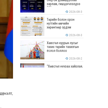
онцгой урамшууллаа
зарлаж, гишүүнчлэлдээ
50% хүртэлх хөнгөлөлт
үзүүлж эхэллээ
2026-08-3
Төрийн болон орон
нутгийн өмчийн
хөрөнгөөр эрдэм
шинжилгээ, судалгааны
ажил хийхэд тендерийн
2026-08-3
болон гүйцэтгэлийн
баталгаа гаргахгүй
Хөвсгөл нуурын лусыг
тахих төрийн тахилгын
ёслол боллоо
2026-08-2
“Хөвсгөл нуураа хайрлая,
хамгаалъя” эрдэм
шинжилгээний хурал
боллоо
2026-08-1
“ЭРДЭНЭС
үгнэлт,
ТАВАНТОЛГОЙ” ХК ЭНЭ
ДОЛОО ХОНОГТ 460.8
МЯНГАН ТОНН НҮҮРС
АРИЛЖЛАА
2026-07-31