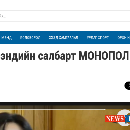
ҮЛ МЭНД
БОЛОВСРОЛ
ХҮҮХЭД ХАМГААЛАЛ
УРЛАГ СПОРТ
ОРОН Н
 мэндийн салбарт МОНОПО