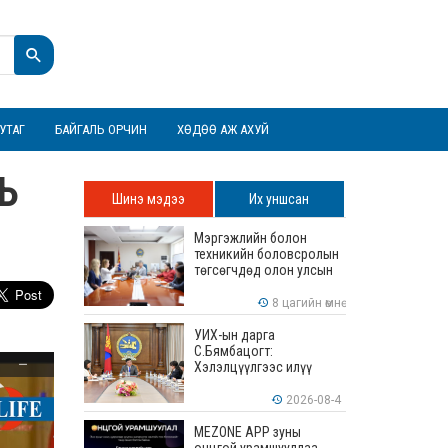
УТАГ
БАЙГАЛЬ ОРЧИН
ХӨДӨӨ АЖ АХУЙ
ЛЬ
Шинэ мэдээ
Их уншсан
Мэргэжлийн болон
техникийн боловсролын
төгсөгчдөд олон улсын
хэмжээнд хүлээн
зөвшөөрөгдөх ур
8 цагийн өмнө
чадваруудыг олгоно
УИХ-ын дарга
С.Бямбацогт:
Хэлэлцүүлгээс илүү
хэрэгжилт, амлалтаас
илүү бодит үр дүн чухал
2026-08-4
MEZONE APP зуны