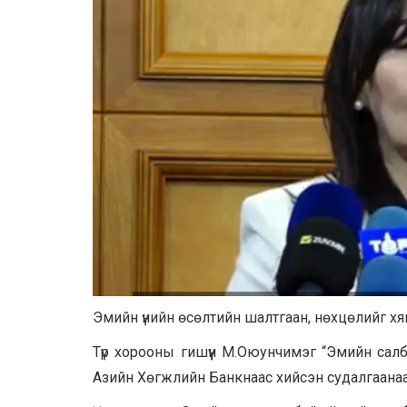
Эмийн үнийн өсөлтийн шалтгаан, нөхцөлийг хя
Түр хорооны гишүүн М.Оюунчимэг “Эмийн салб
Азийн Хөгжлийн Банкнаас хийсэн судалгаанаа