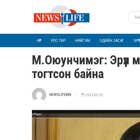
НҮҮР
УЛС ТӨР
НИЙГЭМ
ЭДИЙН ЗАСАГ
ЭРҮ
М.Оюунчимэг: Эрүүл
тогтсон байна
NEWSLIFEMN
2024-03-28