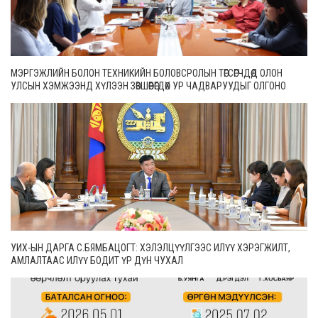
МЭРГЭЖЛИЙН БОЛОН ТЕХНИКИЙН БОЛОВСРОЛЫН ТӨГСӨГЧДӨД ОЛОН
УЛСЫН ХЭМЖЭЭНД ХҮЛЭЭН ЗӨВШӨӨРӨГДӨХ УР ЧАДВАРУУДЫГ ОЛГОНО
УИХ-ЫН ДАРГА С.БЯМБАЦОГТ: ХЭЛЭЛЦҮҮЛГЭЭС ИЛҮҮ ХЭРЭГЖИЛТ,
АМЛАЛТААС ИЛҮҮ БОДИТ ҮР ДҮН ЧУХАЛ