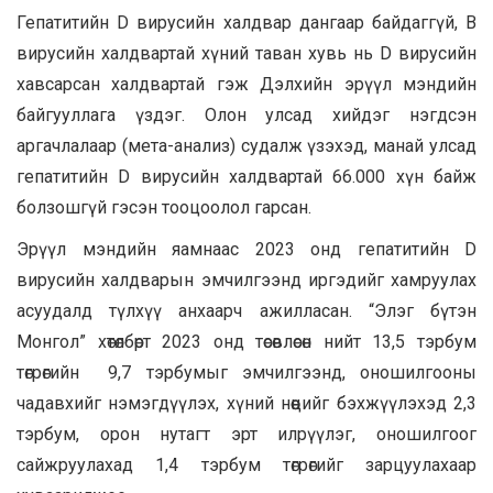
Гепатитийн D вирусийн халдвар дангаар байдаггүй, В
вирусийн халдвартай хүний таван хувь нь D вирусийн
хавсарсан халдвартай гэж Дэлхийн эрүүл мэндийн
байгууллага үздэг. Олон улсад хийдэг нэгдсэн
аргачлалаар (мета-анализ) судалж үзэхэд, манай улсад
гепатитийн D вирусийн халдвартай 66.000 хүн байж
болзошгүй гэсэн тооцоолол гарсан.
Эрүүл мэндийн яамнаас 2023 онд гепатитийн D
вирусийн халдварын эмчилгээнд иргэдийг хамруулах
асуудалд түлхүү анхаарч ажилласан. “Элэг бүтэн
Монгол” хөтөлбөрт 2023 онд төсөвлөсөн нийт 13,5 тэрбум
төгрөгийн 9,7 тэрбумыг эмчилгээнд, оношилгооны
чадавхийг нэмэгдүүлэх, хүний нөөцийг бэхжүүлэхэд 2,3
тэрбум, орон нутагт эрт илрүүлэг, оношилгоог
сайжруулахад 1,4 тэрбум төгрөгийг зарцуулахаар