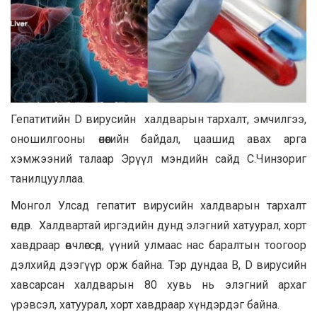
Гепатитийн D вирусийн халдварын тархалт, эмчилгээ,
оношилгооны өнөөгийн байдал, цаашид авах арга
хэмжээний талаар Эрүүл мэндийн сайд С.Чинзориг
танилцууллаа.
Монгол Улсад гепатит вирусийн халдварын тархалт
өндөр. Халдвартай иргэдийн дунд элэгний хатуурал, хорт
хавдраар өвчлөгсөд, үүний улмаас нас баралтын тоогоор
дэлхийд дээгүүр орж байна. Тэр дундаа В, D вирусийн
хавсарсан халдварын 80 хувь нь элэгний архаг
үрэвсэл, хатуурал, хорт хавдраар хүндэрдэг байна.