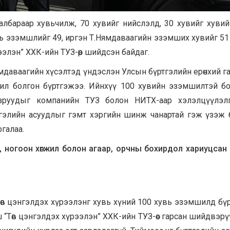
албараар хувьчилж, 70 хувийг нийслэлд, 30 хувийг хувий
ь эзэмшлийг 49, иргэн Т.Нямдаваагийн эзэмших хувийг 51
элэн” ХХК-ийн ТУЗ-өөр шийдсэн байдаг.
даваагийн хүсэлтэд үндэслэн Улсын бүртгэлийн ерөнхий га
ил болгон бүртгэжээ. Ийнхүү 100 хувийн эзэмшилтэй б
зруудыг компанийн ТУЗ болон НИТХ-аар хэлэлцүүлэлг
элийн асуудлыг гэмт хэргийн шинж чанартай гэж үзэж 
галаа.
 ногоон хөгжил болон агаар, орчны бохирдол хариуцсан
в цэнгэлдэх хүрээлэнг хувь хүний 100 хувь эзэмшилд бүр
йш “Төв цэнгэлдэх хүрээлэн” ХХК-ийн ТУЗ-өөс гарсан шийдвэрү