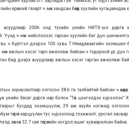
шигчдийн хурлаа огт зарладаггүй. Тиймээс уг бүртгэлийн а
н ерөнхий газарт ч мөн хандсан бөгөөд хуулийн хугацаандаа ха
 асуудлаар 2006 онд тухайн үеийн НИТХ-ын дарга х
. Үүнд ч мөн нийслэлээс гарсан хуулийн баг дүн шинжилг
вь ч бүртгэл дээрээ 100 хувь Т.Нямдаваагийн эзэмшил 
 мөн ажлын хэсэг гарч ажиллаж байсан ч тодорхой үр дүн г
 эхлэн бид дээрх асуудлаар ажлын хэсэг гарган ажиллаж ба
ын зориулалтаар олгосон 38.6 га талбайтай байсан ч өнөөдөр 
е үеийн Засаг дарга нар болон “Төв цэнгэлдэх хүрээлэн” 
газрыг бусдад эзэмшүүлж, 29 аж ахуйн нэгжид олгосон
ум төгрөг зарцуулан тус хүрээлэнд тохижилт, урсгал засвар
д зөвхөн 32.7 сая төгрөгийн ногдол ашиг хуваарилсан байна.