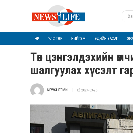
НҮҮР
УЛС ТӨР
НИЙГЭМ
ЭДИЙН ЗАСАГ
ЭРҮ
Төв цэнгэлдэхийн өм
шалгуулах хүсэлт га
NEWSLIFEMN
2024-03-26