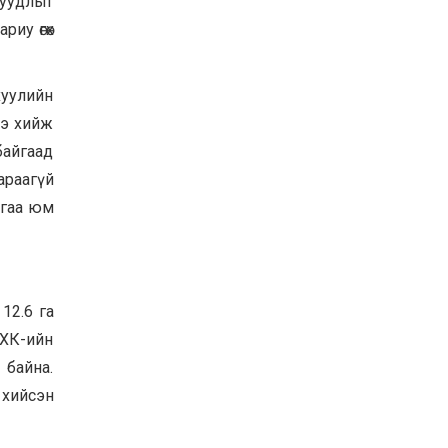
суудлыг
риу өгөх
уулийн
ээ хийж
байгаад
араагүй
йгаа юм
12.6 га
ХХК-ийн
 байна.
 хийсэн