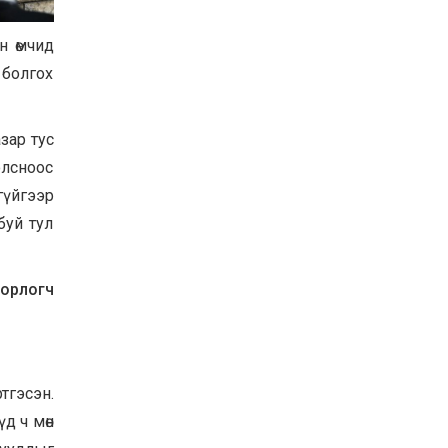
Баян-Өлгий аймгийн
дараагийн Засаг даргад
н өмчид
Н.Тилеуханы нэр хүчтэй
яригдаж байна
 болгох
2026-07-30
А.Ю.Ивахин: Эрдэнэт
хотын түүх бол бидний
зар тус
амжилтын түүх
олсноос
2026-07-27
үйгээр
Цэцэрлэгт суралцах
буй тул
хүүхдүүдийн бүртгэлийг
наймдугаар сарын 10-23-
ны хооронд Emongolia
системээр зохион
2026-07-27
 орлогч
байгуулна
тгэсэн.
үд ч мөн