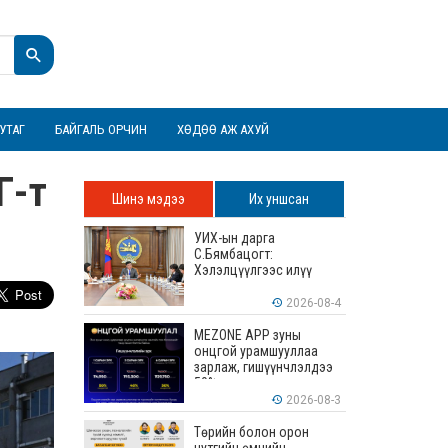
УТАГ
БАЙГАЛЬ ОРЧИН
ХӨДӨӨ АЖ АХУЙ
Г-т
Шинэ мэдээ
Их уншсан
УИХ-ын дарга
С.Бямбацогт:
Хэлэлцүүлгээс илүү
хэрэгжилт, амлалтаас
илүү бодит үр дүн чухал
2026-08-4
MEZONE APP зуны
онцгой урамшууллаа
зарлаж, гишүүнчлэлдээ
50% хүртэлх хөнгөлөлт
үзүүлж эхэллээ
2026-08-3
Төрийн болон орон