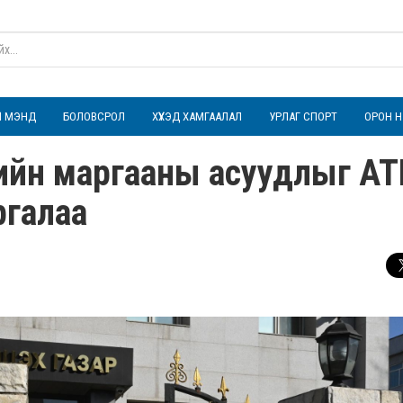
ҮЛ МЭНД
БОЛОВСРОЛ
ХҮҮХЭД ХАМГААЛАЛ
УРЛАГ СПОРТ
ОРОН Н
чийн маргааны асуудлыг АТ
ргалаа