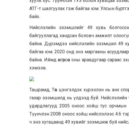
хууль бус. Түүнчлэн ТУЗ болон хувьцаа эзэм
АТГ-т шалгуулах гэж байгаа юм. Улсын бүртгэлий
байх.
Нийслэлийн эзэмшлийг 49 хувь болгосон
байгууллагад хандсан боловч амжилт олоогүй
байна. Дүрэмдээ нийслэлийн эзэмшил 49 ху
байгаа юм. 2020 онд энэ маргааны асуудлаар
байна. Иймд өнгөрсөн оны аравдугаар сараас
хэмээв.
Ташрамд, Төв цэнгэлдэх хүрээлэн нь анх спорт
газар эзэмшилд нь үлдээд буй. Нийслэлийн ү
удирдлагууд 2005 оноос хойш тус орчмын 
Түүнчлэн 2008 оноос хойш нийслэлээс 4.6 тэрб
ч энэ хугацаанд 49 хувийг эзэмшиж буй нийслэл