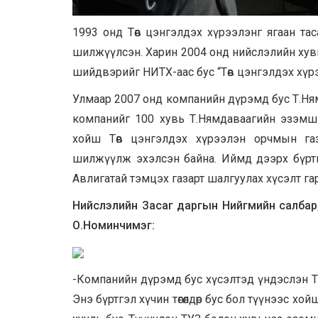
1993 онд Төв цэнгэлдэх хүрээлэнг ягаан тас
шилжүүлсэн. Харин 2004 онд нийслэлийн хув
шийдвэрийг НИТХ-аас бус “Төв цэнгэлдэх хүрэ
Улмаар 2007 онд компанийн дүрэмд бус Т.Ням
компанийг 100 хувь Т.Нямдаваагийн эзэмш
хойш Төв цэнгэлдэх хүрээлэн орчмын га
шилжүүлж эхэлсэн байна. Иймд дээрх бүртг
Авлигатай тэмцэх газарт шалгуулах хүсэлт гар
Нийслэлийн Засаг даргын Нийгмийн салбар,
О.Номинчимэг:
-Компанийн дүрэмд бус хүсэлтэд үндэслэн Тө
Энэ бүртгэл хүчин төгөлдөр бус бол түүнээс хо