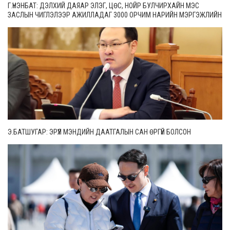
Г.ҮНЭНБАТ: ДЭЛХИЙ ДАЯАР ЭЛЭГ, ЦӨС, НОЙР БУЛЧИРХАЙН МЭС
ЗАСЛЫН ЧИГЛЭЛЭЭР АЖИЛЛАДАГ 3000 ОРЧИМ НАРИЙН МЭРГЭЖЛИЙН
ЭМЧ БАЙДГААС 65 НЬ МОНГОЛ УЛСАД АЖИЛЛАЖ БАЙНА
Э.БАТШУГАР: ЭРҮҮЛ МЭНДИЙН ДААТГАЛЫН САН ӨРГҮЙ БОЛСОН