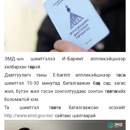
ЭМД-ын шимтгэлээ И-Баримт аппликэйшнээр
хялбархан төлөөрэй.
Даатгуулагч таны E-barimt аппликэйшнээр төлсөн
шимтгэл 15-30 минутад баталгаажих бөгөөд сар, хагас
жил, бүтэн жил гэсэн сонголтуудаас сонгон төлөлтөө хийх
боломжтой юм.
Та шимтгэл төлөлтөө баталгаажсан эсэхийг
http://www.emd.gov.mn/
сайтаас шалгаарай.