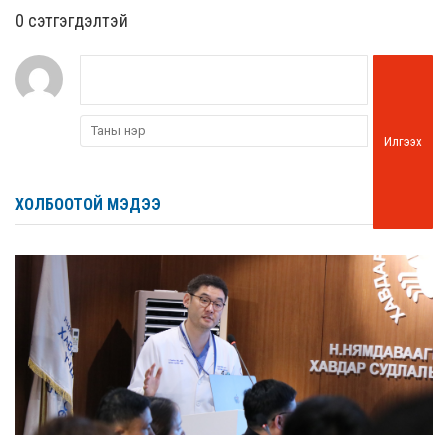
0 cэтгэгдэлтэй
Илгээх
ХОЛБООТОЙ МЭДЭЭ