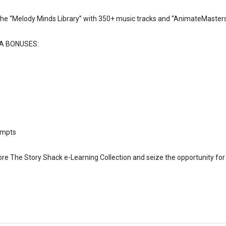
the “Melody Minds Library” with 350+ music tracks and “AnimateMasters
EGA BONUSES:
rompts
ore The Story Shack e-Learning Collection and seize the opportunity for