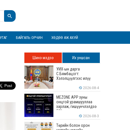
УТАГ
БАЙГАЛЬ ОРЧИН
ХӨДӨӨ АЖ АХУЙ
Шинэ мэдээ
Их уншсан
УИХ-ын дарга
С.Бямбацогт:
Хэлэлцүүлгээс илүү
хэрэгжилт, амлалтаас
илүү бодит үр дүн чухал
2026-08-4
MEZONE APP зуны
онцгой урамшууллаа
зарлаж, гишүүнчлэлдээ
50% хүртэлх хөнгөлөлт
үзүүлж эхэллээ
2026-08-3
Төрийн болон орон