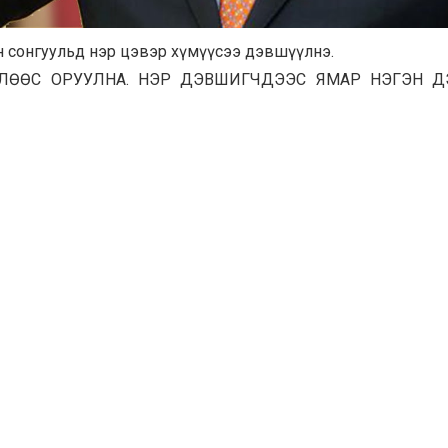
ын сонгуульд нэр цэвэр хүмүүсээ дэвшүүлнэ.
ЛӨӨС ОРУУЛНА. НЭР ДЭВШИГЧДЭЭС ЯМАР НЭГЭН Д