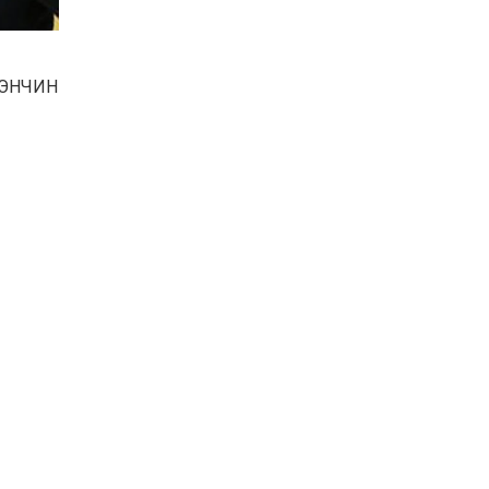
Баян-Өлгий аймгийн
дараагийн Засаг даргад
Н.Тилеуханы нэр хүчтэй
яригдаж байна
ЭНЧИН
2026-07-30
А.Ю.Ивахин: Эрдэнэт
хотын түүх бол бидний
амжилтын түүх
2026-07-27
Цэцэрлэгт суралцах
хүүхдүүдийн бүртгэлийг
наймдугаар сарын 10-23-
ны хооронд Emongolia
системээр зохион
2026-07-27
байгуулна