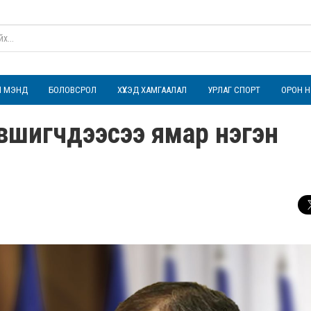
ҮЛ МЭНД
БОЛОВСРОЛ
ХҮҮХЭД ХАМГААЛАЛ
УРЛАГ СПОРТ
ОРОН Н
дэвшигчдээсээ ямар нэгэн