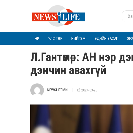
НҮҮР
УЛС ТӨР
НИЙГЭМ
ЭДИЙН ЗАСАГ
ЭРҮ
Л.Гантөмөр: АН нэр 
дэнчин авахгүй
NEWSLIFEMN
2024-03-25