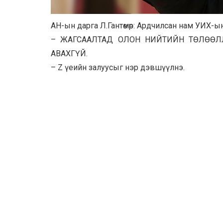
АН-ын дарга Л.Гантөмөр: Ардчилсан нам УИХ-
– ЖАГСААЛТАД ОЛОН НИЙТИЙН ТӨЛӨӨЛ
АВАХГҮЙ.
– Z үеийн залуусыг нэр дэвшүүлнэ.