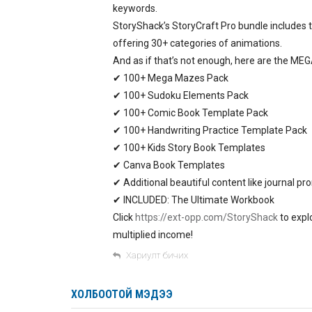
keywords.
StoryShack’s StoryCraft Pro bundle includes 
offering 30+ categories of animations.
And as if that’s not enough, here are the M
✔ 100+ Mega Mazes Pack
✔ 100+ Sudoku Elements Pack
✔ 100+ Comic Book Template Pack
✔ 100+ Handwriting Practice Template Pack
✔ 100+ Kids Story Book Templates
✔ Canva Book Templates
✔ Additional beautiful content like journal p
✔ INCLUDED: The Ultimate Workbook
Click
https://ext-opp.com/StoryShack
to expl
multiplied income!
Хариулт бичих
ХОЛБООТОЙ МЭДЭЭ