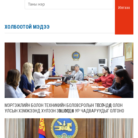
Илгээх
ХОЛБООТОЙ МЭДЭЭ
МЭРГЭЖЛИЙН БОЛОН ТЕХНИКИЙН БОЛОВСРОЛЫН ТӨГСӨГЧДӨД ОЛОН
УЛСЫН ХЭМЖЭЭНД ХҮЛЭЭН ЗӨВШӨӨРӨГДӨХ УР ЧАДВАРУУДЫГ ОЛГОНО