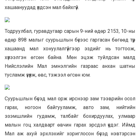
хашаануудад үлдсэн мал байхгүй.
Тодруулбал, гуравдугаар сарын 9-ний өдөр 2153, 10-ны
өдөр 898 малыг суурьшлын бүсээс гаргасан бөгөөд түр
хашаанд мал хонуулалгүйгээр эздийг нь тогтоож,
хүлээлгэн өгсөн байна. Мөн эцэж туйлдсан малд
Нийслэлийн Мал эмнэлгийн газраас анхан шатны
тусламж үзүүлж, өвс, тэжээл өгсөн юм.
Суурьшлын бүсэд мал орж ирснээр зам тээврийн осол
гарах, ногоон байгууламж, авто зам, нийтийн
эзэмшлийн гудамж, талбайг бохирдуулах, улмаар
малын гоц халдварт өвчин гарах эрсдэл үүсдэг. Иймд
Мал аж ахуй эрхлэхийг хориглосон бүсэд нэвтэрсэн