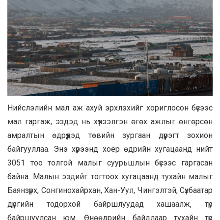
Нийслэлийн мал аж ахуй эрхлэхийг хориглосон бүсээс
мал гаргаж, эздэд нь хүлээлгэн өгөх ажлыг өнгөрсөн
амралтын өдрүүдэд төвийн зургаан дүүрэгт зохион
байгууллаа. Энэ хүрээнд хоёр өдрийн хугацаанд нийт
3051 тоо толгой малыг суурьшлын бүсээс гаргасан
байна. Малын эздийг тогтоох хугацаанд тухайн малыг
Баянзүрх, Сонгинохайрхан, Хан-Уул, Чингэлтэй, Сүхбаатар
дүүргийн тодорхой байршлуудад хашаалж, түр
байршуулсан юм. Өнөөдрийн байдлаар тухайн түр