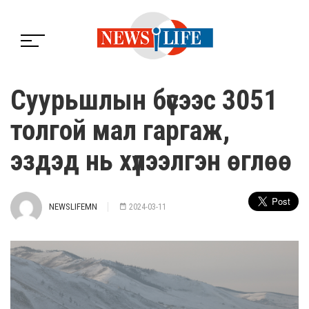
Суурьшлын бүсээс 3051
толгой мал гаргаж,
эздэд нь хүлээлгэн өглөө
NEWSLIFEMN
2024-03-11