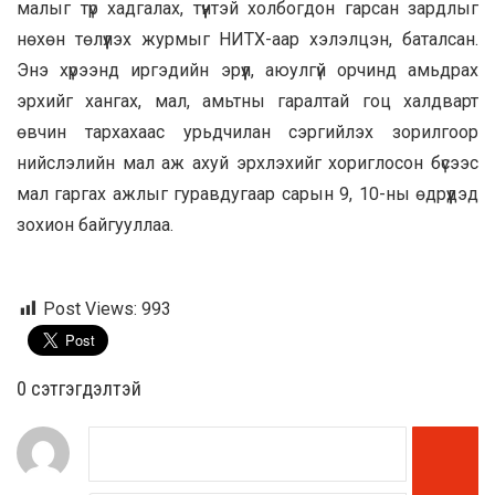
малыг түр хадгалах, түүнтэй холбогдон гарсан зардлыг
нөхөн төлүүлэх журмыг НИТХ-аар хэлэлцэн, баталсан.
Энэ хүрээнд
иргэдийн эрүүл, аюулгүй орчинд амьдрах
эрхийг хангах, мал, амьтны гаралтай гоц халдварт
өвчин тархахаас урьдчилан сэргийлэх зорилгоор
нийслэлийн мал аж ахуй эрхлэхийг хориглосон бүсээс
мал гаргах ажлыг гуравдугаар сарын 9, 10-ны өдрүүдэд
зохион байгууллаа.
Post Views:
993
0 cэтгэгдэлтэй