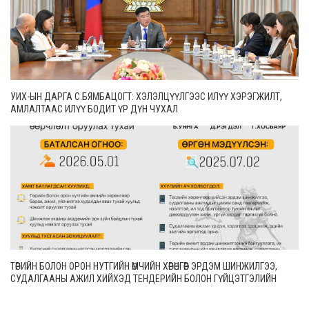
УИХ-ЫН ДАРГА С.БЯМБАЦОГТ: ХЭЛЭЛЦҮҮЛГЭЭС ИЛҮҮ ХЭРЭГЖИЛТ,
АМЛАЛТААС ИЛҮҮ БОДИТ ҮР ДҮН ЧУХАЛ
ТӨРИЙН БОЛОН ОРОН НУТГИЙН ӨМЧИЙН ХӨРӨНГӨӨР ЭРДЭМ ШИНЖИЛГЭЭ,
СУДАЛГААНЫ АЖИЛ ХИЙХЭД ТЕНДЕРИЙН БОЛОН ГҮЙЦЭТГЭЛИЙН
БАТАЛГАА ГАРГАХГҮЙ