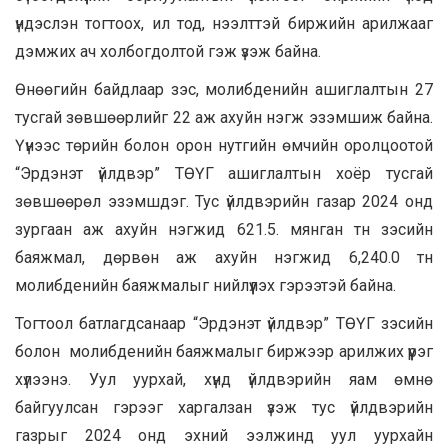
үндэслэн тогтоох, ил тод, нээлттэй биржийн арилжааг
дэмжих ач холбогдолтой гэж үзэж байна.
Өнөөгийн байдлаар зэс, молибденийн ашиглалтын 27
тусгай зөвшөөрлийг 22 аж ахуйн нэгж эзэмшиж байна.
Үүнээс төрийн болон орон нутгийн өмчийн оролцоотой
“Эрдэнэт үйлдвэр” ТӨҮГ ашиглалтын хоёр тусгай
зөвшөөрөл эзэмшдэг. Тус үйлдвэрийн газар 2024 онд
зургаан аж ахуйн нэгжид 621.5. мянган тн зэсийн
баяжмал, дөрвөн аж ахуйн нэгжид 6,240.0 тн
молибденийн баяжмалыг нийлүүлэх гэрээтэй байна.
Тогтоол батлагдсанаар “Эрдэнэт үйлдвэр” ТӨҮГ зэсийн
болон молибденийн баяжмалыг биржээр арилжих үүрэг
хүлээнэ. Уул уурхай, хүнд үйлдвэрийн яам өмнө
байгуулсан гэрээг харгалзан үзэж тус үйлдвэрийн
газрыг 2024 онд эхний ээлжинд уул уурхайн