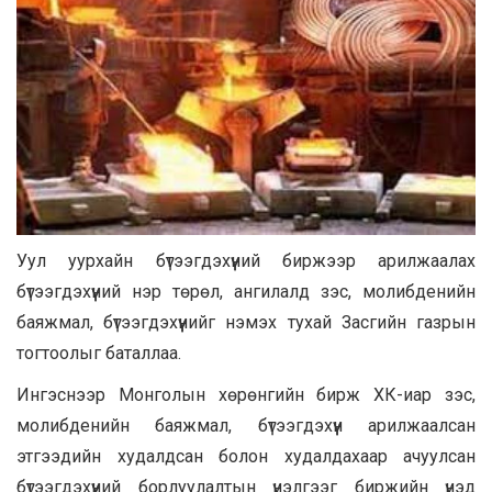
Уул уурхайн бүтээгдэхүүний биржээр арилжаалах
бүтээгдэхүүний нэр төрөл, ангилалд зэс, молибденийн
баяжмал, бүтээгдэхүүнийг нэмэх тухай Засгийн газрын
тогтоолыг баталлаа.
Ингэснээр Монголын хөрөнгийн бирж ХК-иар зэс,
молибденийн баяжмал, бүтээгдэхүүн арилжаалсан
этгээдийн худалдсан болон худалдахаар ачуулсан
бүтээгдэхүүний борлуулалтын үнэлгээг биржийн үнэд