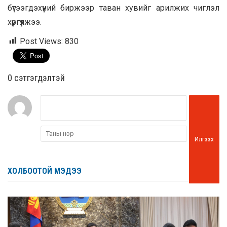
бүтээгдэхүүний биржээр таван хувийг арилжих чиглэл
хүргүүлжээ.
Post Views:
830
0 cэтгэгдэлтэй
Илгээх
ХОЛБООТОЙ МЭДЭЭ