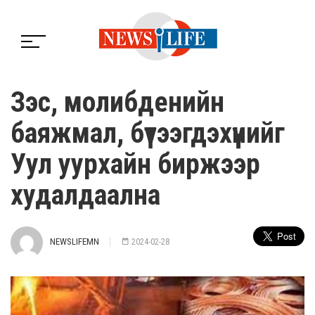
Зэс, молибденийн
баяжмал, бүтээгдэхүүнийг
Уул уурхайн биржээр
худалдаална
NEWSLIFEMN
2024-02-28