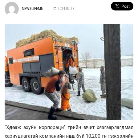
NEWSLIFEMN
2024-02-28
“Хөдөө аж ахуйн корпораци” төрийн өмчит хязгаарлагдмал
хариуцлагатай компанийн нөөцөд буй 10,200 тн тэжээлийн