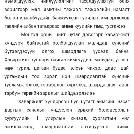
нэмэгдүүлэх, нийлүүлэлтийг тасалдуулахгүй байх
зорилгоор мал, амьтны тэжээл, тэжээлийн нэмэлт
болон улаанбуудайн баяжуулсан гурилыг импортлоход
гаалийн албан татвараас чөлөөлөхөөр хуулийн төсөлд тусгажээ.
· Монгол орны нийт нутаг дэвсгэрт хаваржилт
хүндэрч байгаатай холбогдуулан малчдад хүнсний
бүтээгдэхүүн олгох шаардлага үүсээд байна.
Хаваржилт хүндэрч байгаа аймгуудын малчдад улсын
нөөцөөс гурил, цагаан будаа, элсэн чихэр, давс, цай,
ургамлын тос зэрэг нэн шаардлагатай хүнсний
тусламж олгох, тээвэрлэн хүргэхэд шаардагдах таван
тэрбум төгрөгийн зардлыг шийдвэрлэлээ.
· Хаваржилт хүндэрсэн бүс нутагт аймгийн Засаг
даргын саналыг үндэслэн ерөнхий боловсролын
сургуулийн III улирлын хичээл, сургалтын үйл
ажиллагаанд шаардлагатай зохицуулалт хийж,