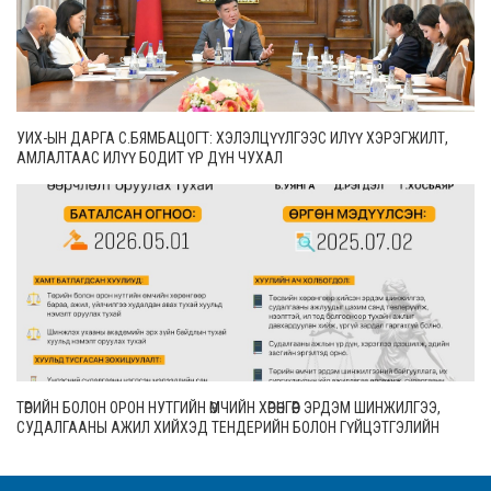
УИХ-ЫН ДАРГА С.БЯМБАЦОГТ: ХЭЛЭЛЦҮҮЛГЭЭС ИЛҮҮ ХЭРЭГЖИЛТ,
АМЛАЛТААС ИЛҮҮ БОДИТ ҮР ДҮН ЧУХАЛ
ТӨРИЙН БОЛОН ОРОН НУТГИЙН ӨМЧИЙН ХӨРӨНГӨӨР ЭРДЭМ ШИНЖИЛГЭЭ,
СУДАЛГААНЫ АЖИЛ ХИЙХЭД ТЕНДЕРИЙН БОЛОН ГҮЙЦЭТГЭЛИЙН
БАТАЛГАА ГАРГАХГҮЙ