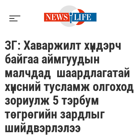
ЗГ: Хаваржилт хүндэрч
байгаа аймгуудын
малчдад шаардлагатай
хүнсний тусламж олгоход
зориулж 5 тэрбум
төгрөгийн зардлыг
шийдвэрлэлээ