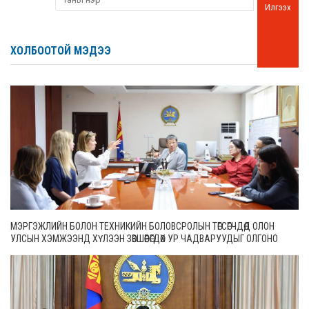
Илгээх
ХОЛБООТОЙ МЭДЭЭ
МЭРГЭЖЛИЙН БОЛОН ТЕХНИКИЙН БОЛОВСРОЛЫН ТӨГСӨГЧДӨД ОЛОН
УЛСЫН ХЭМЖЭЭНД ХҮЛЭЭН ЗӨВШӨӨРӨГДӨХ УР ЧАДВАРУУДЫГ ОЛГОНО