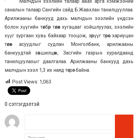
· Малчдын зээлийн талаар авах арга хэмжээний
саналын талаар Сангийн сайд Б.Жавхлан танилцууллаа.
Арилжааны банкууд дахь малчдын зээлийн үндсэн
болон хүүгийн төлбөр төлөх хугацааг хойшлуулах, зээлийн
хүүг зургаан хувь байхаар тооцож, зөрүүг төрөөс хариуцан
төлөх асуудлыг судлан Монголбанк, арилжааны
банкуудтай зөвшилцөж, Засгийн газрын хуралдаанд
танилцуулахыг даалгалаа. Арилжааны банкууд дахь
малчдын зээл 1,3 их наяд төгрөг байна.
Post Views:
1,063
0 cэтгэгдэлтэй