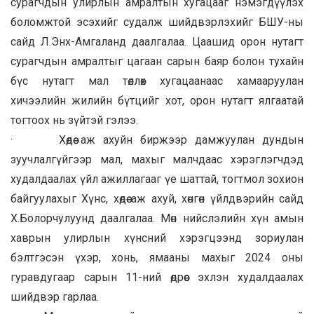
сурагчдын улирлын амралтын хугацааг нэмэгдүүлэх
боломжтой эсэхийг судалж шийдвэрлэхийг БШУ-ны
сайд Л.Энх-Амгаланд даалгалаа. Цаашид орон нутагт
сурагчдын амралтыг цагаан сарын баяр болон тухайн
бүс нутагт мал төллөх хугацаанаас хамааруулан
хичээлийн жилийн бүтцийг хот, орон нутагт ялгаатай
тогтоох нь зүйтэй гэлээ.
· Хөдөө аж ахуйн биржээр дамжуулан дундын
зуучлалгүйгээр мал, махыг малчдаас хэрэглэгчдэд
худалдаалах үйл ажиллагааг үе шаттай, тогтмол зохион
байгуулахыг Хүнс, хөдөө аж ахуй, хөнгөн үйлдвэрийн сайд
Х.Болорчулуунд даалгалаа. Мөн нийслэлийн хүн амын
хаврын улирлын хүнсний хэрэгцээнд зориулан
бэлтгэсэн үхэр, хонь, ямааны махыг 2024 оны
гуравдугаар сарын 11-ний өдрөөс эхлэн худалдаалах
шийдвэр гарлаа.