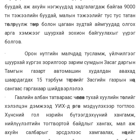
буудай, аж ахуйн нэгжүүдэд хадгалагдаж байгаа 9000
тн тэжээлийн буудай, малын тэжээлийг тус тус татан
төвлөрүүлж төмөр болон цагаан зудтай аймгуудад олгох
арга хэмжээг шуурхай зохион байгуулахыг үүрэг
болгов.
· Орон нутгийн малчдад тусламж, үйлчилгээг
шуурхай хүргэх зорилгоор зарим сумдын Засаг даргын
Тамгын газарт автомашин худалдан авахад
шаардагдах 15 тэрбум төгрөгийг Засгийн газрын нөөц
сангаас гаргахаар шийдвэрлэлээ.
· Гаалийн албан татвараас чөлөөлөх тухай хуулийн төслийг
хэлэлцэн дэмжээд УИХ-д өргөн мэдүүлэхээр тогтлоо.
Хүнсний гол нэрийн бүтээгдэхүүний хангамж,
нийлүүлэлтийн тогтвортой байдлыг хангах, мал аж
ахуйн салбарыг эрсдэлээс хамгаалах, нөөцийг