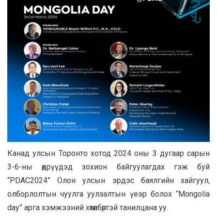
Канад улсын Торонто хотод 2024 оны 3 дугаар сарын
3-6-ны өдрүүдэд зохион байгуулагдах гэж буй
“PDAC2024” Олон улсын эрдэс баялгийн хайгуул,
олборлолтын чуулга уулзалтын үеэр болох “Мongolia
day” арга хэмжээний хөтөлбөртэй танилцана уу.