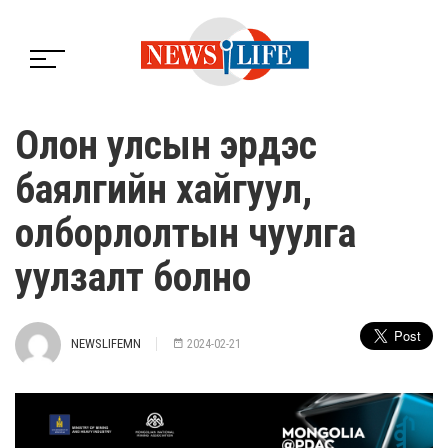
Олон улсын эрдэс
баялгийн хайгуул,
олборлолтын чуулга
уулзалт болно
NEWSLIFEMN
2024-02-21