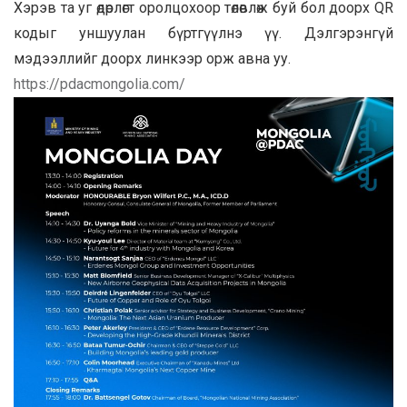
Хэрэв та уг өдөрлөгт оролцохоор төлөвлөж буй бол доорх QR
кодыг уншуулан бүртгүүлнэ үү. Дэлгэрэнгүй
мэдээллийг доорх линкээр орж авна уу.
https://pdacmongolia.com/