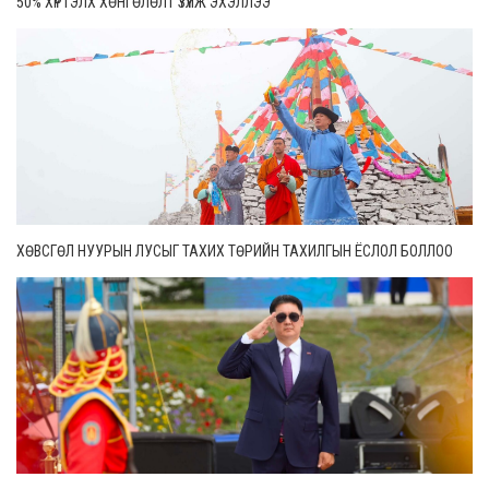
50% ХҮРТЭЛХ ХӨНГӨЛӨЛТ ҮЗҮҮЛЖ ЭХЭЛЛЭЭ
ХӨВСГӨЛ НУУРЫН ЛУСЫГ ТАХИХ ТӨРИЙН ТАХИЛГЫН ЁСЛОЛ БОЛЛОО