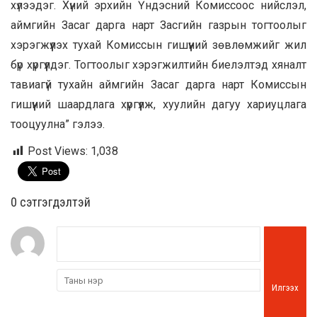
хүлээдэг. Хүний эрхийн Үндэсний Комиссоос нийслэл,
аймгийн Засаг дарга нарт Засгийн газрын тогтоолыг
хэрэгжүүлэх тухай Комиссын гишүүний зөвлөмжийг жил
бүр хүргүүлдэг. Тогтоолыг хэрэгжилтийн биелэлтэд хяналт
тавиагүй тухайн аймгийн Засаг дарга нарт Комиссын
гишүүний шаардлага хүргүүлж, хуулийн дагуу хариуцлага
тооцуулна” гэлээ.
Post Views:
1,038
0 cэтгэгдэлтэй
Илгээх