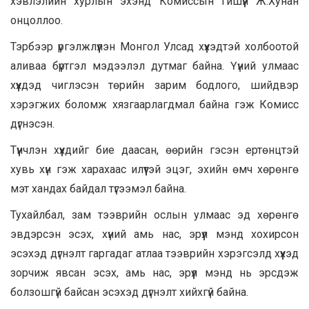
хэвлэлийн хурлын эхэнд Комиссын гишүүн Ж.Хунан
онцоллоо.
Тэрбээр үргэлжлүүлэн Монгол Улсад хүүхэдтэй холбоотой
аливаа бүртгэл мэдээлэл дутмаг байна. Үүний улмаас
хүүхдэд чиглэсэн төрийн зарим бодлого, шийдвэр
хэрэгжих боломж хязгаарлагдмал байна гэж Комисс
дүгнэсэн.
Түүнчлэн хүүхдийг бие даасан, өөрийн гэсэн ертөнцтэй
хувь хүн гэж харахаас илүүтэй эцэг, эхийн өмч хөрөнгө
мэт хандах байдал түгээмэл байна.
Тухайлбал, зам тээврийн ослын улмаас эд хөрөнгө
эвдэрсэн эсэх, хүний амь нас, эрүүл мэнд хохирсон
эсэхэд дүгнэлт гаргадаг атлаа тээврийн хэрэгсэлд хүүхэд
зорчиж явсан эсэх, амь нас, эрүүл мэнд нь эрсдэж
болзошгүй байсан эсэхэд дүгнэлт хийхгүй байна.