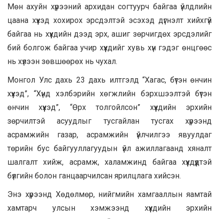
Мөн ахуйн хүрээний архидан согтуурч байгаа үйлдлийн
цаана хүүхэд хохирох эрсдэлтэй эсэхэд дүгнэлт хийхгүй
байгаа нь хүүхдийн дээд эрх, ашиг зөрчигдөх эрсдэлийг
бий болгож байгаа учир хүүхдийг хувь хүн гэдэг өнцгөөс
нь хүлээн зөвшөөрөх нь чухал.
Монгол Улс дахь 23 дахь илтгэлд “Хагас, бүтэн өнчин
хүүхэд”, “Хүнд хэлбэрийн хөгжлийн бэрхшээлтэй бүтэн
өнчин хүүхэд”, “Өрх толгойлсон” хүүхдийн эрхийн
зөрчилтэй асуудлыг тусгайлан тусгах хүрээнд
асрамжийн газар, асрамжийн үйлчилгээ явуулдаг
төрийн бус байгууллагуудын үйл ажиллагаанд хяналт
шалгалт хийж, асрамж, халамжинд байгаа хүүхдүүдтэй
бүлгийн болон ганцаарчилсан ярилцлага хийсэн.
Энэ хүрээнд Хөдөлмөр, нийгмийн хамгааллын яамтай
хамтарч улсын хэмжээнд хүүхдийн эрхийн