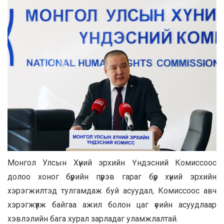
Монгол Улсын Хүний эрхийн Үндэсний Комиссоос
долоо хоног бүрийн пүрэв гараг бүр хүний эрхийн
хэрэгжилтэд тулгамдаж буй асуудал, Комиссоос авч
хэрэгжүүлж байгаа ажил болон цаг үеийн асуудлаар
хэвлэлийн бага хурал зарладаг уламжлалтай.