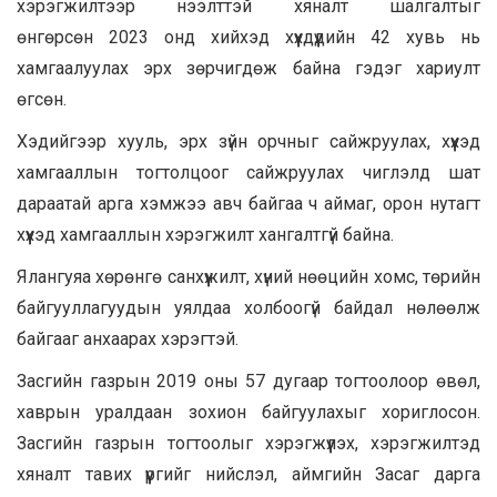
хэрэгжилтээр нээлттэй хяналт шалгалтыг
өнгөрсөн 2023 онд хийхэд хүүхдүүдийн 42 хувь нь
хамгаалуулах эрх зөрчигдөж байна гэдэг хариулт
өгсөн.
Хэдийгээр хууль, эрх зүйн орчныг сайжруулах, хүүхэд
хамгааллын тогтолцоог сайжруулах чиглэлд шат
дараатай арга хэмжээ авч байгаа ч аймаг, орон нутагт
хүүхэд хамгааллын хэрэгжилт хангалтгүй байна.
Ялангуяа хөрөнгө санхүүжилт, хүний нөөцийн хомс, төрийн
байгууллагуудын уялдаа холбоогүй байдал нөлөөлж
байгааг анхаарах хэрэгтэй.
Засгийн газрын 2019 оны 57 дугаар тогтоолоор өвөл,
хаврын уралдаан зохион байгуулахыг хориглосон.
Засгийн газрын тогтоолыг хэрэгжүүлэх, хэрэгжилтэд
хяналт тавих үүргийг нийслэл, аймгийн Засаг дарга