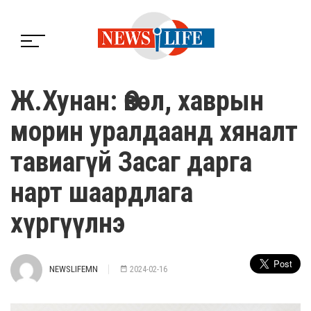
Ж.Хунан: Өвөл, хаврын
морин уралдаанд хяналт
тавиагүй Засаг дарга
нарт шаардлага
хүргүүлнэ
NEWSLIFEMN
2024-02-16