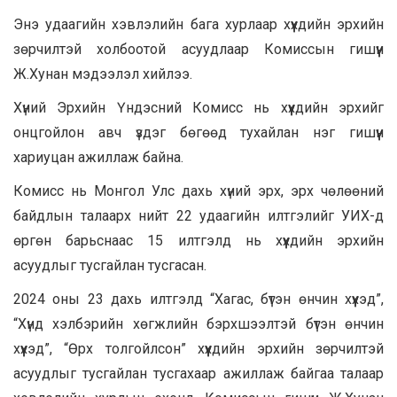
Энэ удаагийн хэвлэлийн бага хурлаар хүүхдийн эрхийн
зөрчилтэй холбоотой асуудлаар Комиссын гишүүн
Ж.Хунан мэдээлэл хийлээ.
Хүний Эрхийн Үндэсний Комисс нь хүүхдийн эрхийг
онцгойлон авч үздэг бөгөөд тухайлан нэг гишүүн
хариуцан ажиллаж байна.
Комисс нь Монгол Улс дахь хүний эрх, эрх чөлөөний
байдлын талаарх нийт 22 удаагийн илтгэлийг УИХ-д
өргөн барьснаас 15 илтгэлд нь хүүхдийн эрхийн
асуудлыг тусгайлан тусгасан.
2024 оны 23 дахь илтгэлд “Хагас, бүтэн өнчин хүүхэд”,
“Хүнд хэлбэрийн хөгжлийн бэрхшээлтэй бүтэн өнчин
хүүхэд”, “Өрх толгойлсон” хүүхдийн эрхийн зөрчилтэй
асуудлыг тусгайлан тусгахаар ажиллаж байгаа талаар