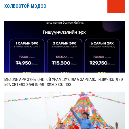
ХОЛБООТОЙ МЭДЭЭ
MEZONE APP ЗУНЫ ОНЦГОЙ УРАМШУУЛЛАА ЗАРЛАЖ, ГИШҮҮНЧЛЭЛДЭЭ
50% ХҮРТЭЛХ ХӨНГӨЛӨЛТ ҮЗҮҮЛЖ ЭХЭЛЛЭЭ