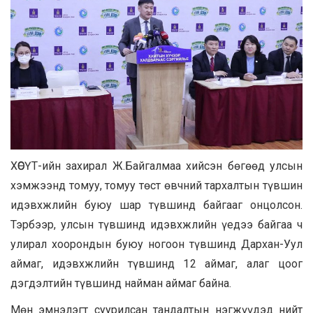
ХӨСҮТ-ийн захирал Ж.Байгалмаа хийсэн бөгөөд улсын
хэмжээнд томуу, томуу төст өвчний тархалтын түвшин
идэвхжлийн буюу шар түвшинд байгааг онцолсон.
Тэрбээр, улсын түвшинд идэвхжлийн үедээ байгаа ч
улирал хоорондын буюу ногоон түвшинд Дархан-Уул
аймаг, идэвхжлийн түвшинд 12 аймаг, алаг цоог
дэгдэлтийн түвшинд найман аймаг байна.
Мөн эмнэлэгт суурилсан тандалтын нэгжүүдэд нийт