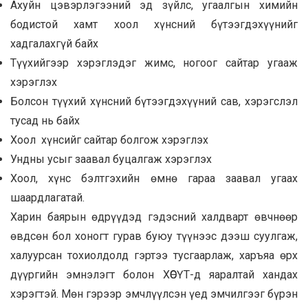
Ахуйн цэвэрлэгээний эд зүйлс, угаалгын химийн
бодистой хамт хоол хүнсний бүтээгдэхүүнийг
хадгалахгүй байх
Түүхийгээр хэрэглэдэг жимс, ногоог сайтар угааж
хэрэглэх
Болсон түүхий хүнсний бүтээгдэхүүний сав, хэрэгслэл
тусад нь байх
Хоол хүнсийг сайтар болгож хэрэглэх
Ундны усыг заавал буцалгаж хэрэглэх
Хоол, хүнс бэлтгэхийн өмнө гараа заавал угаах
шаардлагатай.
Харин баярын өдрүүдэд гэдэсний халдварт өвчнөөр
өвдсөн бол хоногт гурав буюу түүнээс дээш суулгаж,
халуурсан тохиолдолд гэртээ тусгаарлаж, харъяа өрх
дүүргийн эмнэлэгт болон ХӨСҮТ-д яаралтай хандах
хэрэгтэй. Мөн гэрээр эмчлүүлсэн үед эмчилгээг бүрэн