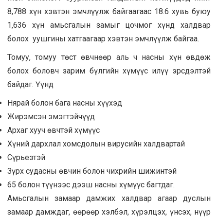
8,788 хүн хэвтэн эмчлүүлж байгаагаас 18.6 хувь буюу
1,636 хүн амьсгалын замыг цочмог хүнд халдвар
болох уушгины хатгаагаар хэвтэн эмчлүүлж байгаа.
Томуу, томуу төст өвчнөөр аль ч насны хүн өвдөж
болох боловч зарим бүлгийн хүмүүс илүү эрсдэлтэй
байдаг. Үүнд
Нярай болон бага насны хүүхэд
Жирэмсэн эмэгтэйчүүд
Архаг хууч өвчтэй хүмүүс
Хүний дархлал хомсдолын вирусийн халдвартай
Сүрьеэтэй
Зүрх судасны өвчин болон чихрийн шижинтэй
65 болон түүнээс дээш насны хүмүүс багтдаг.
Амьсгалын замаар дамжих халдвар агаар дуслын
замаар дамждаг, өөрөөр хэлбэл, хүрэлцэх, үнсэх, нүүр