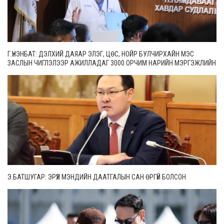
Г.ҮНЭНБАТ: ДЭЛХИЙ ДАЯАР ЭЛЭГ, ЦӨС, НОЙР БУЛЧИРХАЙН МЭС
ЗАСЛЫН ЧИГЛЭЛЭЭР АЖИЛЛАДАГ 3000 ОРЧИМ НАРИЙН МЭРГЭЖЛИЙН
ЭМЧ БАЙДГААС 65 НЬ МОНГОЛ УЛСАД АЖИЛЛАЖ БАЙНА
Э.БАТШУГАР: ЭРҮҮЛ МЭНДИЙН ДААТГАЛЫН САН ӨРГҮЙ БОЛСОН