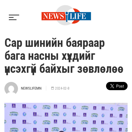
Сар шинийн баяраар
бага насны хүүхдийг
үнсэхгүй байхыг зөвлөлөө
NEWSLIFEMN
2024-02-8