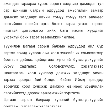
амандаа гараараа хүрэх зэрэгт халдвар дамждаг тул
сар шинийн баярын өдрүүдэд амьсгалын замаар
дамжих халдварт өвчин, томуу томуу төст өвчнөөс
сэргийлэх энгийн арга болох гараа угаах, гэртээ
чийгтэй цэвэрлэгээ хийх, бага насны хүүхдийг
үнсэхгүй байх зэрэг зөвлөмжийг өглөө.
Түүнчлэн цагаан сарын баярын өдрүүдэд айл бүр
гэртээ зочид хүлээн авч хоол хүнсийг их хэмжээгээр
бэлтгэн дайлж, цайлдгаас хүнсний бүтээгдэхүүнийг
буруу хадгалах, боловсруулах, хэрэглэхээс
шалтгаалан хоол хүнсээр дамжих халдварт өвчин
тархах эрсдэл бий болдог байна. Иймд иргэдэд
зориулж хоол хүнсээр дамжих өвчнөөс урьдчилан
сэргийлэхэд дараах зөвлөмжийг хүргэсэн.
Цагаан сарын баяраар хүнсний бүтээгдэхүүнийг
бэлтгэж , хэрэглэж,хадгалахдаа: