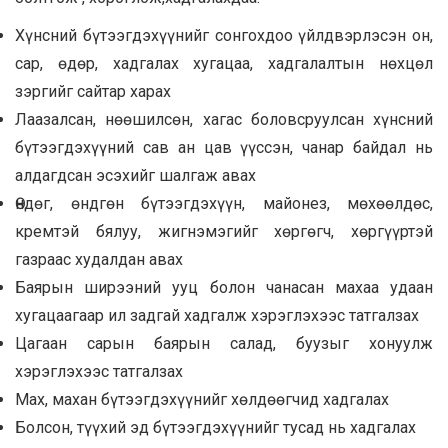
Хүнсний бүтээгдэхүүнийг сонгохдоо үйлдвэрлэсэн он,
сар, өдөр, хадгалах хугацаа, хадгалалтын нөхцөл
зэргийг сайтар харах
Лаазалсан, нөөшилсөн, хагас боловсруулсан хүнсний
бүтээгдэхүүний сав ан цав үүссэн, чанар байдал нь
алдагдсан эсэхийг шалгаж авах
Өндөг, өндгөн бүтээгдэхүүн, майонез, мөхөөлдөс,
кремтэй бялуу, жигнэмэгийг хөргөгч, хөргүүртэй
газраас худалдан авах
Баярын ширээний ууц болон чанасан махаа удаан
хугацаагаар ил задгай хадгалж хэрэглэхээс татгалзах
Цагаан сарын баярын салад, буузыг хонуулж
хэрэглэхээс татгалзах
Мах, махан бүтээгдэхүүнийг хөлдөөгчид хадгалах
Болсон, түүхий эд бүтээгдэхүүнийг тусад нь хадгалах