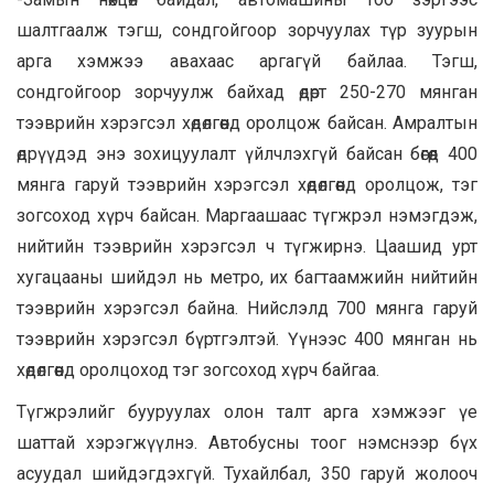
шалтгаалж тэгш, сондгойгоор зорчуулах түр зуурын
арга хэмжээ авахаас аргагүй байлаа. Тэгш,
сондгойгоор зорчуулж байхад өдөрт 250-270 мянган
тээврийн хэрэгсэл хөдөлгөөнд оролцож байсан. Амралтын
өдрүүдэд энэ зохицуулалт үйлчлэхгүй байсан бөгөөд 400
мянга гаруй тээврийн хэрэгсэл хөдөлгөөнд оролцож, тэг
зогсоход хүрч байсан. Маргаашаас түгжрэл нэмэгдэж,
нийтийн тээврийн хэрэгсэл ч түгжирнэ. Цаашид урт
хугацааны шийдэл нь метро, их багтаамжийн нийтийн
тээврийн хэрэгсэл байна. Нийслэлд 700 мянга гаруй
тээврийн хэрэгсэл бүртгэлтэй. Үүнээс 400 мянган нь
хөдөлгөөнд оролцоход тэг зогсоход хүрч байгаа.
Түгжрэлийг бууруулах олон талт арга хэмжээг үе
шаттай хэрэгжүүлнэ. Автобусны тоог нэмснээр бүх
асуудал шийдэгдэхгүй. Тухайлбал, 350 гаруй жолооч