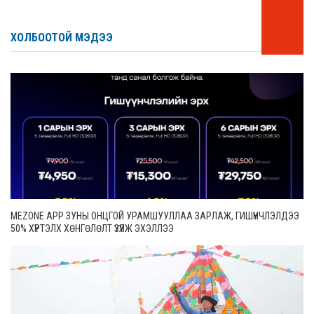
ХОЛБООТОЙ МЭДЭЭ
MEZONE APP ЗУНЫ ОНЦГОЙ УРАМШУУЛЛАА ЗАРЛАЖ, ГИШҮҮНЧЛЭЛДЭЭ
50% ХҮРТЭЛХ ХӨНГӨЛӨЛТ ҮЗҮҮЛЖ ЭХЭЛЛЭЭ