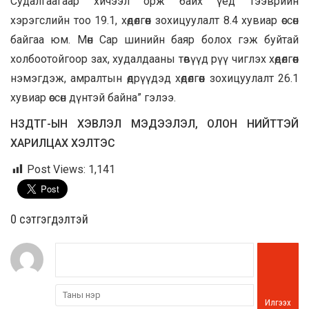
Судалгаагаар хичээл орж байх үед тээврийн
хэрэгслийн тоо 19.1, хөдөлгөөн зохицуулалт 8.4 хувиар өссөн
байгаа юм. Мөн Сар шинийн баяр болох гэж буйтай
холбоотойгоор зах, худалдааны төвүүд рүү чиглэх хөдөлгөөн
нэмэгдэж, амралтын өдрүүдэд хөдөлгөөн зохицуулалт 26.1
хувиар өссөн дүнтэй байна” гэлээ.
НЗДТГ-ЫН ХЭВЛЭЛ МЭДЭЭЛЭЛ, ОЛОН НИЙТТЭЙ
ХАРИЛЦАХ ХЭЛТЭС
Post Views:
1,141
0 cэтгэгдэлтэй
Илгээх