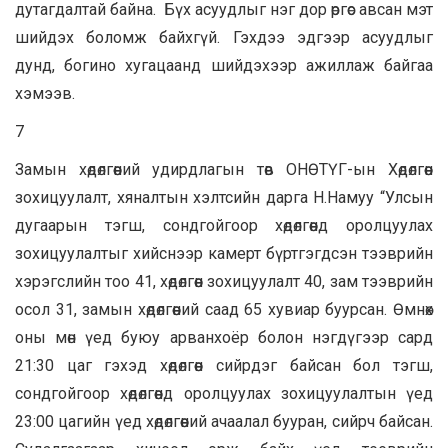
дутагдалтай байна. Бүх асуудлыг нэг дор өргөс авсан мэт
шийдэх боломж байхгүй. Гэхдээ эдгээр асуудлыг
дунд, богино хугацаанд шийдэхээр ажиллаж байгаа
хэмээв.
7
Замын хөдөлгөөний удирдлагын төв ОНӨТҮГ-ын Хөдөлгөөн
зохицуулалт, хяналтын хэлтсийн дарга Н.Намуу “Улсын
дугаарын тэгш, сондгойгоор хөдөлгөөнд оролцуулах
зохицуулалтыг хийснээр камерт бүртгэгдсэн тээврийн
хэрэгслийн тоо 41, хөдөлгөөн зохицуулалт 40, зам тээврийн
осол 31, замын хөдөлгөөний саад 65 хувиар буурсан. Өмнөх
оны мөн үед буюу арванхоёр болон нэгдүгээр сард
21:30 цаг гэхэд хөдөлгөөн сийрдэг байсан бол тэгш,
сондгойгоор хөдөлгөөнд оролцуулах зохицуулалтын үед
23:00 цагийн үед хөдөлгөөний ачаалал бууран, сийрч байсан.