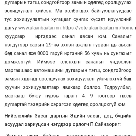
дугаарын тэгш, сондгойгоор замын хөдөлгөөнд оролцуулах
зохицуулалт хийсэн. Мөн холбогдох байгууллагуудаас
тус зохицуулалтын хугацааг сунгах хүсэлт ирүүлсний
дагуу
www.ulaanbaatar.mn
,
https://vote.ulaanbaatar.mn/home
хуудсаар иргэдээс санал авсан юм. Саналыг
нэгдүгээр сарын 29-нөөс эхлэн ажлын гурван өдөр авсан
бөгөөд санал өгсөн 8000 гаруй иргэний 56 хувь нь сунгахыг
дэмжээгүй. Иймээс олонхын саналыг үндэслэн
маргаашаас автомашины дугаарын тэгш, сондгойгоор
замын хөдөлгөөнд оролцуулах зохицуулалт үйлчлэхгүй бөгөөд
хуучин зохицуулалтаар явахаар боллоо. Тодруулбал,
маргааш буюу пүрэв гарагт 4, 9 тоогоор төгссөн
дугаартай тээврийн хэрэгсэл хөдөлгөөнд оролцохгүй юм.
Нийслэлийн Засаг даргын Эдийн засаг, дэд бүтцийн
асуудал хариуцсан нэгдүгээр орлогч П.Сайнзориг:
-Замын нөхцөл байдал, автомашины тоо зэргээс