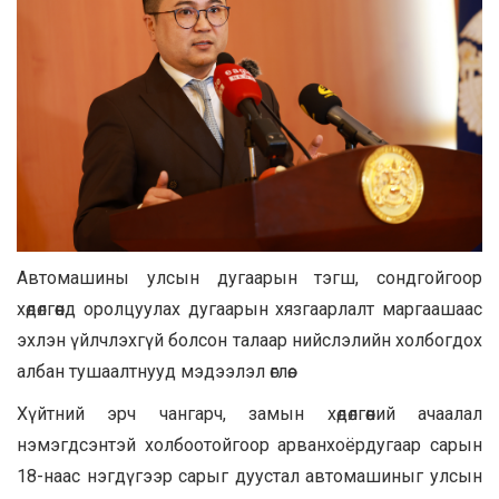
Автомашины улсын дугаарын тэгш, сондгойгоор
хөдөлгөөнд оролцуулах дугаарын хязгаарлалт маргаашаас
эхлэн үйлчлэхгүй болсон талаар нийслэлийн холбогдох
албан тушаалтнууд мэдээлэл өглөө.
Хүйтний эрч чангарч, замын хөдөлгөөний ачаалал
нэмэгдсэнтэй холбоотойгоор арванхоёрдугаар сарын
18-наас нэгдүгээр сарыг дуустал автомашиныг улсын