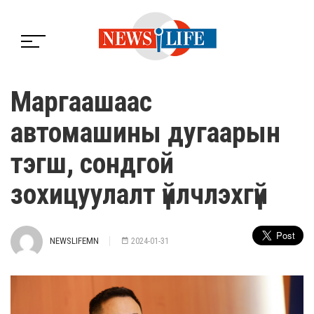
Маргаашаас
автомашины дугаарын
тэгш, сондгой
зохицуулалт үйлчлэхгүй
NEWSLIFEMN
2024-01-31