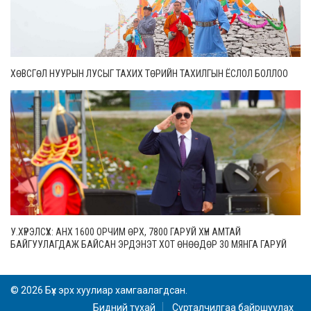
ХӨВСГӨЛ НУУРЫН ЛУСЫГ ТАХИХ ТӨРИЙН ТАХИЛГЫН ЁСЛОЛ БОЛЛОО
У.ХҮРЭЛСҮХ: АНХ 1600 ОРЧИМ ӨРХ, 7800 ГАРУЙ ХҮН АМТАЙ
БАЙГУУЛАГДАЖ БАЙСАН ЭРДЭНЭТ ХОТ ӨНӨӨДӨР 30 МЯНГА ГАРУЙ
ӨРХТЭЙ, 106 МЯНГАН СУУРИН ХҮН АМТАЙ БОЛЖЭЭ
© 2026 Бүх эрх хуулиар хамгаалагдсан.
Бидний тухай
Сурталчилгаа байршуулах