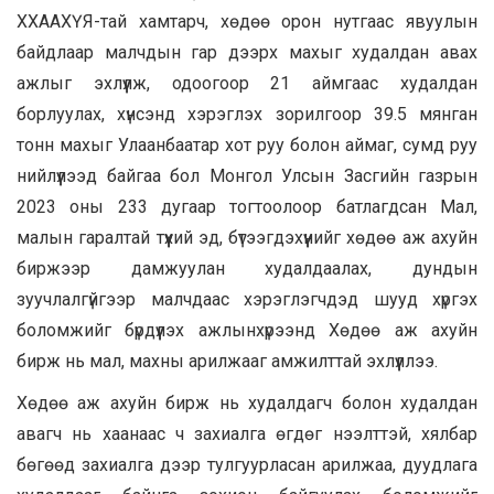
ХХААХҮЯ-тай хамтарч, хөдөө орон нутгаас явуулын
байдлаар малчдын гар дээрх махыг худалдан авах
ажлыг эхлүүлж, одоогоор 21 аймгаас худалдан
борлуулах, хүнсэнд хэрэглэх зорилгоор 39.5 мянган
тонн махыг Улаанбаатар хот руу болон аймаг, сумд руу
нийлүүлээд байгаа бол Монгол Улсын Засгийн газрын
2023 оны 233 дугаар тогтоолоор батлагдсан Мал,
малын гаралтай түүхий эд, бүтээгдэхүүнийг хөдөө аж ахуйн
биржээр дамжуулан худалдаалах, дундын
зуучлалгүйгээр малчдаас хэрэглэгчдэд шууд хүргэх
боломжийг бүрдүүлэх ажлынхүрээнд Хөдөө аж ахуйн
бирж нь мал, махны арилжааг амжилттай эхлүүллээ.
Хөдөө аж ахуйн бирж нь худалдагч болон худалдан
авагч нь хаанаас ч захиалга өгдөг нээлттэй, хялбар
бөгөөд захиалга дээр тулгуурласан арилжаа, дуудлага