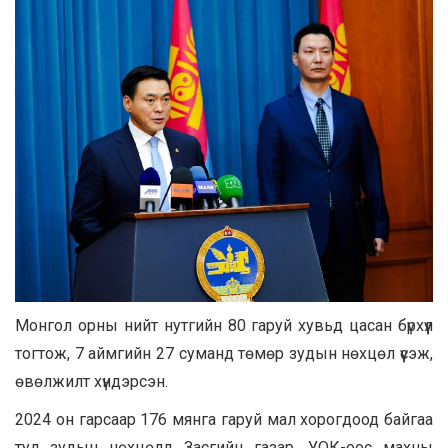
Монгол орны нийт нутгийн 80 гаруй хувьд цасан бүрхүүл
тогтож, 7 аймгийн 27 суманд төмөр зудын нөхцөл үүсэж,
өвөлжилт хүндэрсэн.
2024 он гарсаар 176 мянга гаруй мал хорогдоод байгаа
тул зудын нөхцөлд Засгийн газар, УОК-оос махны