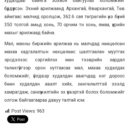
худалдааг байнга зохион байгуулах боломжийг
бүрдүүлсэн. Эхний арилжаанд Архангай, Өвөрхангай, Төв
аймгаас малчид оролцож, 362.6 сая төгрөгийн үнэ бүхий
350 толгой амьд хонь, 70 орчим тн хонь, ямаа, үхрийн
махыг арилжаад байна.
Мал, махны биржийн арилжаа нь малчдад нөөцөлсөн
махаа хадгалалтын нөхцөлөөс шалтгаалан муутгах
эрсдэлээс сэргийлэх мөн тээврийн зардал
төлөхгүйгээр орон нутгаасаа мал, махаа худалдах
боломжийг, үйлдвэр худалдан авагчдад нэг дороос
бөөн худалдан авалт хийх, хөнгөлөлттэй зээлд
хамрагдаж, санхүүжилтийн эх үүсвэртэй болох боломжийг
олгож байгаагаараа давуу талтай юм.
Post Views:
963