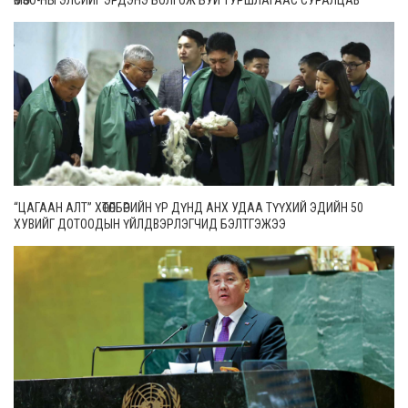
ӨМӨЗО-НЫ ЭЛСИЙГ ЭРДЭНЭ БОЛГОЖ БУЙ ТУРШЛАГААС СУРАЛЦАВ
“ЦАГААН АЛТ” ХӨТӨЛБӨРИЙН ҮР ДҮНД АНХ УДАА ТҮҮХИЙ ЭДИЙН 50
ХУВИЙГ ДОТООДЫН ҮЙЛДВЭРЛЭГЧИД БЭЛТГЭЖЭЭ