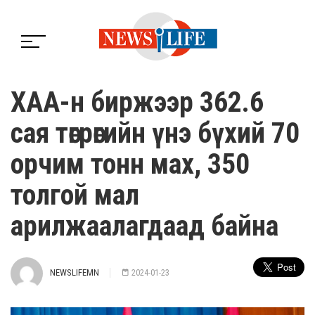
ХАА-н биржээр 362.6
сая төгрөгийн үнэ бүхий 70
орчим тонн мах, 350
толгой мал
арилжаалагдаад байна
NEWSLIFEMN
2024-01-23