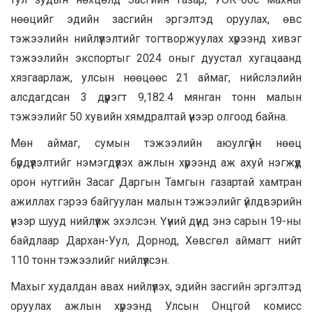
нөөцийг эдийн засгийн эргэлтэд оруулах, өвс
тэжээлийн нийлүүлэлтийг тогтворжуулах хүрээнд хивэг
тэжээлийн экспортыг 2024 оныг дуустал хугацаанд
хязгаарлаж, улсын нөөцөөс 21 аймаг, нийслэлийн
алсдагдсан 3 дүүрэгт 9,182.4 мянган тонн малын
тэжээлийг 50 хувийн хямдралтай үнээр олгоод байна.
Мөн аймаг, сумын тэжээлийн аюулгүйн нөөц
бүрдүүлэлтийг нэмэгдүүлэх ажлын хүрээнд аж ахуй нэгжүүд
орон нутгийн Засаг Даргын Тамгын газартай хамтран
ажиллах гэрээ байгуулан малын тэжээлийг үйлдвэрийн
үнээр шууд нийлүүлж эхэлсэн. Үүний дүнд энэ сарын 19-ны
байдлаар Дархан-Уул, Дорнод, Хөвсгөл аймагт нийт
110 тонн тэжээлийг нийлүүлсэн.
Махыг худалдан авах нийлүүлэх, эдийн засгийн эргэлтэд
оруулах ажлын хүрээнд Улсын Онцгой комисс