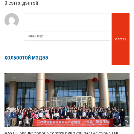
0 cэтгэгдэлтэй
Илгээх
ХОЛБООТОЙ МЭДЭЭ