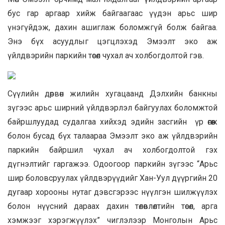
бус гар аргаар хийж байгаагаас үүдэн арьс шир
үнэгүйдэж, дахин ашиглаж боломжгүй болж байгаа.
Энэ бүх асуудлыг цэгцлэхэд Эмээлт эко аж
үйлдвэрийн паркийн төсөл чухал ач холбогдолтой гэв.
Сүүлийн дөрвөн жилийн хугацаанд Дэлхийн банкны
зүгээс арьс ширний үйлдвэрлэл байгуулах боломжтой
байршлуудад судалгаа хийхэд эдийн засгийн үр өгөөж
болон бусад бүх талаараа Эмээлт эко аж үйлдвэрийн
паркийн байршил чухал ач холбогдолтой гэх
дүгнэлтийг гаргажээ. Одоогоор паркийн зүгээс “Арьс
шир боловсруулах үйлдвэрүүдийг Хан-Уул дүүргийн 20
дугаар хорооны нутаг дэвсгэрээс нүүлгэн шилжүүлэх
болон нүүсний дараах дахин төлөвлөлтийн төсөл, арга
хэмжээг хэрэгжүүлэх” чиглэлээр Монголын Арьс