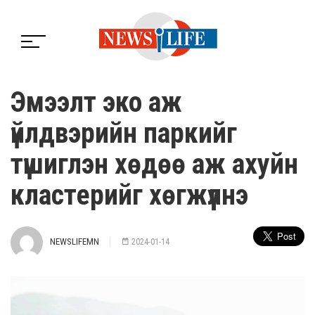
Эмээлт эко аж
үйлдвэрийн паркийг
түшиглэн хөдөө аж ахуйн
кластерийг хөгжүүлнэ
NEWSLIFEMN
2024-01-14