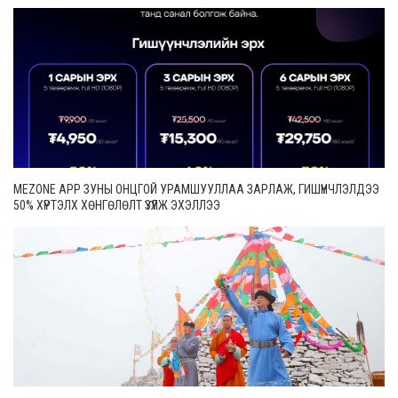
MEZONE APP ЗУНЫ ОНЦГОЙ УРАМШУУЛЛАА ЗАРЛАЖ, ГИШҮҮНЧЛЭЛДЭЭ
50% ХҮРТЭЛХ ХӨНГӨЛӨЛТ ҮЗҮҮЛЖ ЭХЭЛЛЭЭ