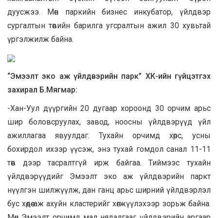
дуусжээ. Мөн паркийн бизнес инкубатор, үйлдвэр
сургалтын төвийн барилга угсралтын ажил 30 хувьтай
үргэлжилж байна.
“Эмээлт эко аж үйлдвэрийн парк” ХК-ийн гүйцэтгэх
захирал Б.Мягмар:
-Хан-Уул дүүргийн 20 дугаар хороонд 30 орчим арьс
шир боловсруулах, завод, ноосны үйлдвэрүүд үйл
ажиллагаа явуулдаг. Тухайн орчимд хөрс, усны
бохирдол ихээр үүсэж, энэ тухай гомдол санал 11-11
төв дээр тасралтгүй ирж байгаа. Тиймээс тухайн
үйлдвэрүүдийг Эмээлт эко аж үйлдвэрийн паркт
нүүлгэн шилжүүлж, дан ганц арьс ширний үйлдвэрлэл
бус хөдөө аж ахуйн кластерийг хөгжүүлэхээр зорьж байна.
Мөн Эмээлт орчимд мал нядалгааг үйлдвэрийн аргаар