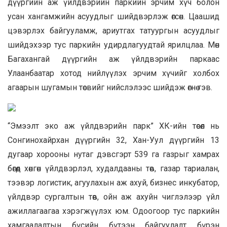
дүүргийн аж үйлдвэрийн паркийн эрчим хүч болон
усан хангамжийн асуудлыг шийдвэрлэж өгсөн. Цаашид
цэвэрлэх байгууламж, ариутгах татуургын асуудлыг
шийдэхээр тус паркийн удирдлагуудтай ярилцлаа. Мөн
Багахангай дүүргийн аж үйлдвэрийн паркаас
Улаанбаатар хотод нийлүүлэх эрчим хүчийг холбох
агаарын шугамын төсвийг нийслэлээс шийдэж өгнө гэв.
“Эмээлт эко аж үйлдвэрийн парк” ХК-ийн төсөл нь
Сонгинохайрхан дүүргийн 32, Хан-Уул дүүргийн 13
дугаар хорооны нутаг дэвсгэрт 539 га газрыг хамрах
бөгөөд хөнгөн үйлдвэрлэл, худалдааны төв, газар тариалан,
тээвэр логистик, агуулахын аж ахуй, бизнес инкубатор,
үйлдвэр сургалтын төв, ойн аж ахуйн чиглэлээр үйл
ажиллагаагаа хэрэгжүүлэх юм. Одоогоор тус паркийн
хамгаалалтын бүсийн бүтээн байгуулалт бүрэн