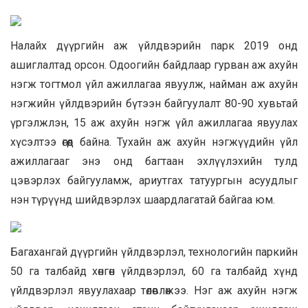
Налайх дүүргийн аж үйлдвэрийн парк 2019 онд
ашиглалтад орсон. Одоогийн байдлаар гурван аж ахуйн
нэгж тогтмол үйл ажиллагаа явуулж, найман аж ахуйн
нэгжийн үйлдвэрийн бүтээн байгуулалт 80-90 хувьтай
үргэлжлэн, 15 аж ахуйн нэгж үйл ажиллагаа явуулах
хүсэлтээ өгөөд байна. Тухайн аж ахуйн нэгжүүдийн үйл
ажиллагааг энэ онд багтаан эхлүүлэхийн тулд
цэвэрлэх байгууламж, ариутгах татуургын асуудлыг
нэн түрүүнд шийдвэрлэх шаардлагатай байгаа юм.
Багахангай дүүргийн үйлдвэрлэл, технологийн паркийн
50 га талбайд хөнгөн үйлдвэрлэл, 60 га талбайд хүнд
үйлдвэрлэл явуулахаар төлөвлөжээ. Нэг аж ахуйн нэгж