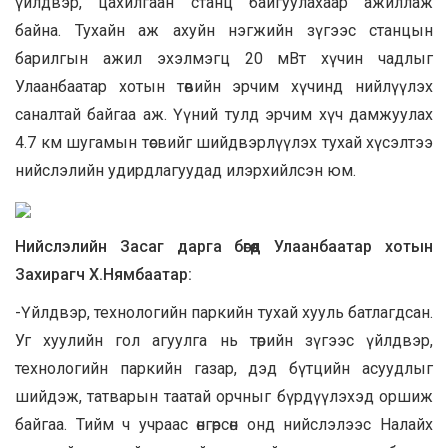
үйлдвэр, цахилгаан станц байгуулахаар ажиллаж
байна. Тухайн аж ахуйн нэгжийн зүгээс станцын
барилгын ажил эхэлмэгц 20 мВт хүчин чадлыг
Улаанбаатар хотын төвийн эрчим хүчинд нийлүүлэх
саналтай байгаа аж. Үүний тулд эрчим хүч дамжуулах
4.7 км шугамын төсвийг шийдвэрлүүлэх тухай хүсэлтээ
нийслэлийн удирдлагуудад илэрхийлсэн юм.
Нийслэлийн Засаг дарга бөгөөд Улаанбаатар хотын
Захирагч Х.Нямбаатар:
-Үйлдвэр, технологийн паркийн тухай хууль батлагдсан.
Уг хуулийн гол агуулга нь төрийн зүгээс үйлдвэр,
технологийн паркийн газар, дэд бүтцийн асуудлыг
шийдэж, татварын таатай орчныг бүрдүүлэхэд оршиж
байгаа. Тийм ч учраас өнгөрсөн онд нийслэлээс Налайх