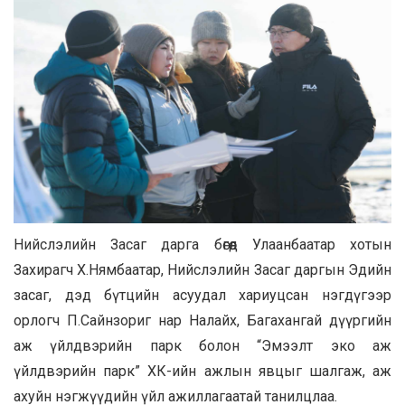
Нийслэлийн Засаг дарга бөгөөд Улаанбаатар хотын
Захирагч Х.Нямбаатар, Нийслэлийн Засаг даргын Эдийн
засаг, дэд бүтцийн асуудал хариуцсан нэгдүгээр
орлогч П.Сайнзориг нар Налайх, Багахангай дүүргийн
аж үйлдвэрийн парк болон “Эмээлт эко аж
үйлдвэрийн парк” ХК-ийн ажлын явцыг шалгаж, аж
ахуйн нэгжүүдийн үйл ажиллагаатай танилцлаа.